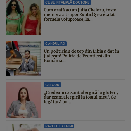
CE SE ÎNTÂMPLĂ DOCTORE
Cum arată acum Julia Chelaru, fosta
membră a trupei Exotic! Și-a etalat
formele voluptoase, la...
GANDUL.RO
Un politician de top din Libia a dat în
judecată Poliția de Frontieră din
România...
G4FOOD
„Credeam că sunt alergică la gluten,
dar eram alergică la fostul meu”. Ce
legătură pot...
RAZI CU LACRIMI