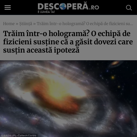
Home
»
Știință
»
Trăim într-o hologramă? O echipă de fizicieni susţine că a găsit dovezi care susţin această ipoteză
Trăim într-o hologramă? O echipă de
fizicieni susţine că a găsit dovezi care
susţin această ipoteză