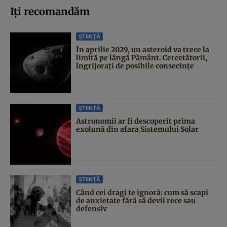
Iți recomandăm
ȘTIINȚĂ
În aprilie 2029, un asteroid va trece la
limită pe lângă Pământ. Cercetătorii,
îngrijorați de posibile consecințe
ȘTIINȚĂ
Astronomii ar fi descoperit prima
exolună din afara Sistemului Solar
ȘTIINȚĂ
Când cei dragi te ignoră: cum să scapi
de anxietate fără să devii rece sau
defensiv