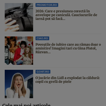
PROMOTOR.RO
2026: Care e presiunea corectă în
anvelope pe caniculă. Cauciucurile de
iarnă pot să facă...
CIAO.RO
Poveştile de iubire care au rămas doar o
amintire! Imagini tari cu Gina Pistol,
Răzvan...
GO4IT.RO
O jucărie din Lidl a explodat la căldură:
copil cu grefă de piele
Cele mai noi articole