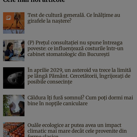
Test de cultură generală. Ce înălțime au
girafele la naștere?
(P) Prețul consultației nu spune întreaga
poveste: ce influențează costurile într-un
cabinet stomatologic din București
În aprilie 2029, un asteroid va trece la limită
pe lângă Pământ. Cercetătorii, îngrijorați de
posibile consecințe
Căldura îți fură somnul? Cum poți dormi mai
bine în nopțile caniculare
Ouăle ecologice ar putea avea un impact
climatic mai mare decât cele provenite din
ferme clasice