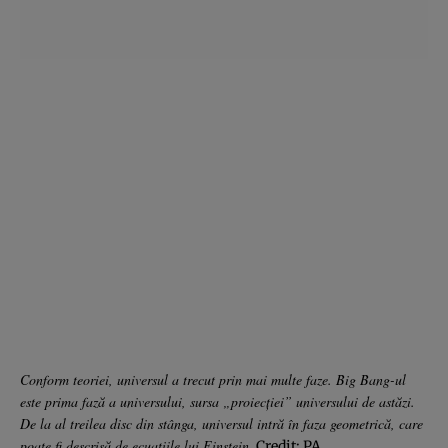
Conform teoriei, universul a trecut prin mai multe faze. Big Bang-ul
este prima fază a universului, sursa „proiecţiei” universului de astăzi.
De la al treilea disc din stânga, universul intră în faza geometrică, care
poate fi descrisă de ecuaţiile lui Einstein.
Credit: PA