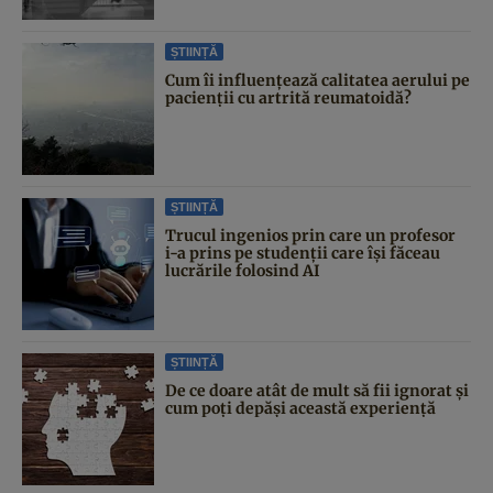
ȘTIINȚĂ
Cum îi influențează calitatea aerului pe
pacienții cu artrită reumatoidă?
ȘTIINȚĂ
Trucul ingenios prin care un profesor
i-a prins pe studenții care își făceau
lucrările folosind AI
ȘTIINȚĂ
De ce doare atât de mult să fii ignorat și
cum poți depăși această experiență