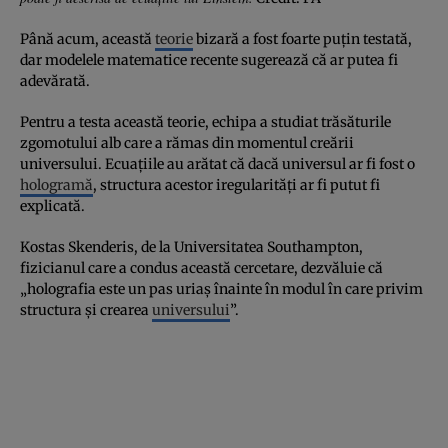
Până acum, această
teorie
bizară a fost foarte puţin testată,
dar modelele matematice recente sugerează că ar putea fi
adevărată.
Pentru a testa această teorie, echipa a studiat trăsăturile
zgomotului alb care a rămas din momentul creării
universului. Ecuaţiile au arătat că dacă universul ar fi fost o
hologramă
, structura acestor iregularităţi ar fi putut fi
explicată.
Kostas Skenderis, de la Universitatea Southampton,
fizicianul care a condus această cercetare, dezvăluie că
„holografia este un pas uriaş înainte în modul în care privim
structura şi crearea
universului
”.