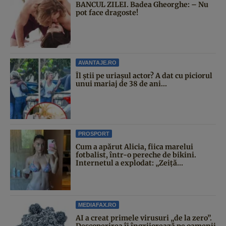
BANCUL ZILEI. Badea Gheorghe: – Nu
pot face dragoste!
AVANTAJE.RO
Îl știi pe uriașul actor? A dat cu piciorul
unui mariaj de 38 de ani...
PROSPORT
Cum a apărut Alicia, fiica marelui
fotbalist, într-o pereche de bikini.
Internetul a explodat: „Zeiță...
MEDIAFAX.RO
AI a creat primele virusuri „de la zero”.
Descoperirea îi îngrijorează pe oamenii