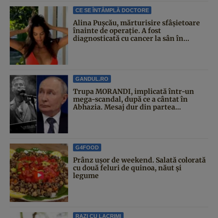
CE SE ÎNTÂMPLĂ DOCTORE
Alina Pușcău, mărturisire sfâșietoare
înainte de operație. A fost
diagnosticată cu cancer la sân în...
GANDUL.RO
Trupa MORANDI, implicată într-un
mega-scandal, după ce a cântat în
Abhazia. Mesaj dur din partea...
G4FOOD
Prânz ușor de weekend. Salată colorată
cu două feluri de quinoa, năut și
legume
RAZI CU LACRIMI