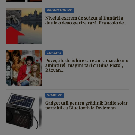
PROMOTOR.RO
Nivelul extrem de scăzut al Dunării a
dus la o descoperire rară. Era acolo de...
CIAO.RO
Poveştile de iubire care au rămas doar o
amintire! Imagini tari cu Gina Pistol,
Răzvan...
GO4IT.RO
Gadget util pentru grădină: Radio solar
portabil cu Bluetooth la Dedeman