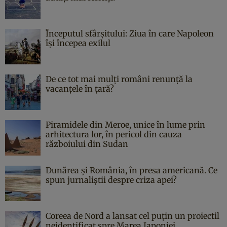
Începutul sfârşitului: Ziua în care Napoleon
îşi începea exilul
De ce tot mai mulți români renunță la
vacanțele în țară?
Piramidele din Meroe, unice în lume prin
arhitectura lor, în pericol din cauza
războiului din Sudan
Dunărea și România, în presa americană. Ce
spun jurnaliștii despre criza apei?
Coreea de Nord a lansat cel puțin un proiectil
neidentificat spre Marea Japoniei