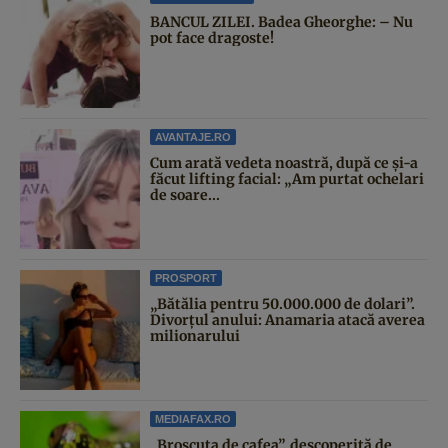
BANCUL ZILEI. Badea Gheorghe: – Nu
pot face dragoste!
AVANTAJE.RO
Cum arată vedeta noastră, după ce și-a
făcut lifting facial: „Am purtat ochelari
de soare...
PROSPORT
„Bătălia pentru 50.000.000 de dolari”.
Divorțul anului: Anamaria atacă averea
milionarului
MEDIAFAX.RO
„Broscuța de cafea”, descoperită de