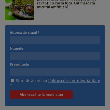
savanți în Costa Rica. Cât măsoară
micuțul amfibian?
Adresa de email*
Numele
Prenumele
Sunt de acord cu
Politica de confidentialitate
*