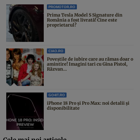
PROMOTOR.RO
Prima Tesla Model S Signature din
România a fost livrată! Cine este
proprietarul?
CIAO.RO
Poveştile de iubire care au rămas doar o
amintire! Imagini tari cu Gina Pistol,
Răzvan...
GO4IT.RO
iPhone 18 Pro și Pro Max: noi detalii și
disponibilitate
Cele mai noi articole