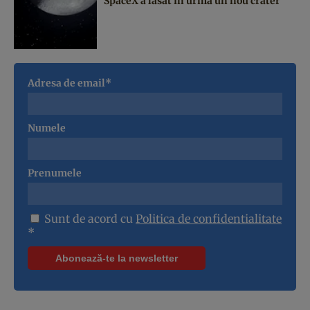
SpaceX a lăsat în urmă un nou crater
Adresa de email*
Numele
Prenumele
Sunt de acord cu
Politica de confidentialitate
*