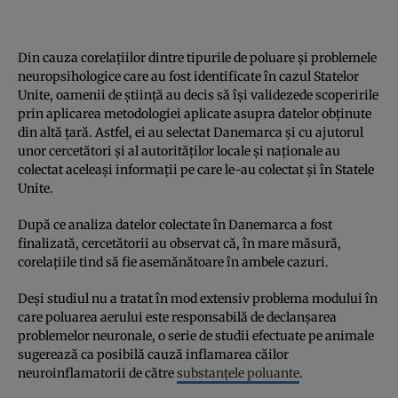
Din cauza corelaţiilor dintre tipurile de poluare şi problemele
neuropsihologice care au fost identificate în cazul Statelor
Unite, oamenii de ştiinţă au decis să îşi validezede scoperirile
prin aplicarea metodologiei aplicate asupra datelor obţinute
din altă ţară. Astfel, ei au selectat Danemarca şi cu ajutorul
unor cercetători şi al autorităţilor locale şi naţionale au
colectat aceleaşi informaţii pe care le-au colectat şi în Statele
Unite.
După ce analiza datelor colectate în Danemarca a fost
finalizată, cercetătorii au observat că, în mare măsură,
corelaţiile tind să fie asemănătoare în ambele cazuri.
Deşi studiul nu a tratat în mod extensiv problema modului în
care poluarea aerului este responsabilă de declanşarea
problemelor neuronale, o serie de studii efectuate pe animale
sugerează ca posibilă cauză inflamarea căilor
neuroinflamatorii de către
substanţele poluante
.