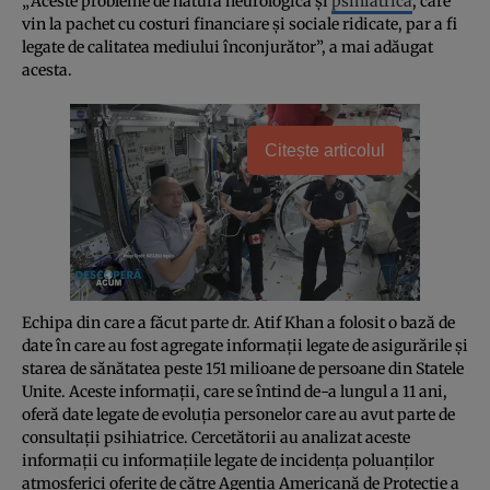
„Aceste probleme de natură neurologică şi
psihiatrică
, care
vin la pachet cu costuri financiare şi sociale ridicate, par a fi
legate de calitatea mediului înconjurător”, a mai adăugat
acesta.
Citește articolul
Echipa din care a făcut parte dr. Atif Khan a folosit o bază de
date în care au fost agregate informaţii legate de asigurările şi
starea de sănătatea peste 151 milioane de persoane din Statele
Unite. Aceste informaţii, care se întind de-a lungul a 11 ani,
oferă date legate de evoluţia personelor care au avut parte de
consultaţii psihiatrice. Cercetătorii au analizat aceste
informaţii cu informaţiile legate de incidenţa poluanţilor
atmosferici oferite de către Agenţia Americană de Protecţie a