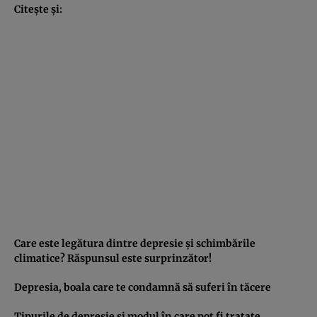
Citeşte şi:
Care este legătura dintre depresie şi schimbările
climatice? Răspunsul este surprinzător!
Depresia, boala care te condamnă să suferi în tăcere
Tipurile de depresie şi modul în care pot fi tratate