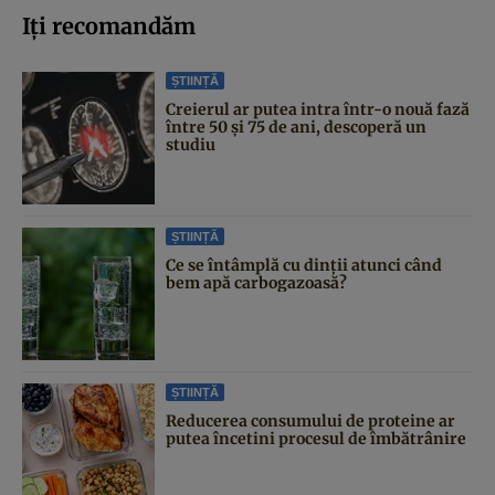
Iți recomandăm
ȘTIINȚĂ
Creierul ar putea intra într-o nouă fază
între 50 și 75 de ani, descoperă un
studiu
ȘTIINȚĂ
Ce se întâmplă cu dinții atunci când
bem apă carbogazoasă?
ȘTIINȚĂ
Reducerea consumului de proteine ar
putea încetini procesul de îmbătrânire