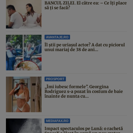
BANCUL ZILEI. El către ea: – Ce îți place
să ți se facă?
AVANTAJE.RO
Îl știi pe uriașul actor? A dat cu piciorul
unui mariaj de 38 de ani...
PROSPORT
„Îmi iubesc formele”. Georgina
Rodriguez s-a pozat în costum de baie
înainte de nunta cu...
MEDIAFAX.RO
Impact spectaculos pe Lună: o rachetă