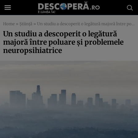
Home
»
Știință
»
Un studiu a descoperit o legătură majoră între poluare şi problemele neuropsihiatrice
Un studiu a descoperit o legătură
majoră între poluare şi problemele
neuropsihiatrice