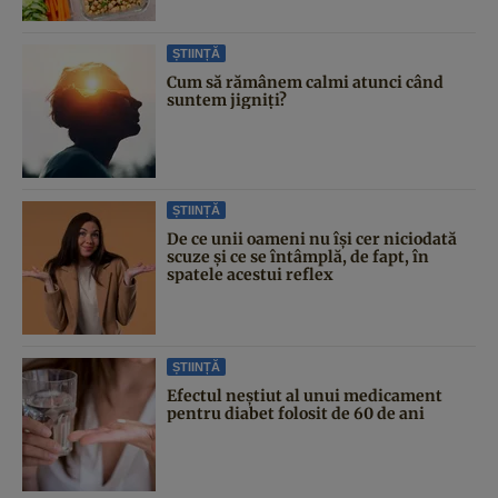
ȘTIINȚĂ
Cum să rămânem calmi atunci când
suntem jigniți?
ȘTIINȚĂ
De ce unii oameni nu își cer niciodată
scuze și ce se întâmplă, de fapt, în
spatele acestui reflex
ȘTIINȚĂ
Efectul neștiut al unui medicament
pentru diabet folosit de 60 de ani