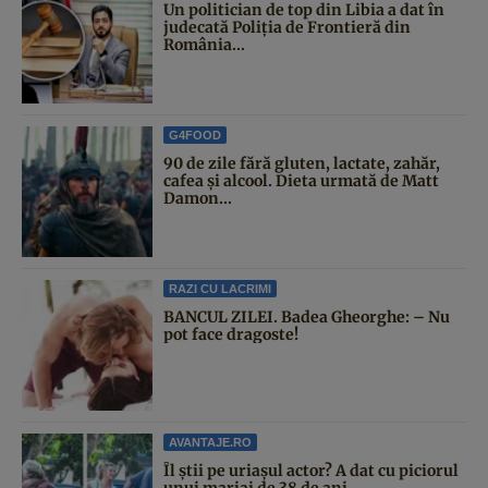
Un politician de top din Libia a dat în
judecată Poliția de Frontieră din
România...
G4FOOD
90 de zile fără gluten, lactate, zahăr,
cafea și alcool. Dieta urmată de Matt
Damon...
RAZI CU LACRIMI
BANCUL ZILEI. Badea Gheorghe: – Nu
pot face dragoste!
AVANTAJE.RO
Îl știi pe uriașul actor? A dat cu piciorul
unui mariaj de 38 de ani...