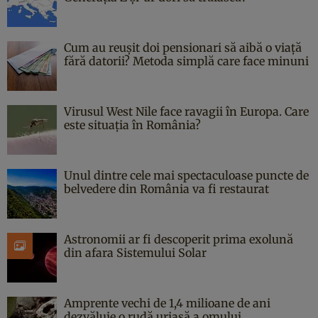
Cum au reușit doi pensionari să aibă o viață
fără datorii? Metoda simplă care face minuni
Virusul West Nile face ravagii în Europa. Care
este situația în România?
Unul dintre cele mai spectaculoase puncte de
belvedere din România va fi restaurat
Astronomii ar fi descoperit prima exolună
din afara Sistemului Solar
Amprente vechi de 1,4 milioane de ani
dezvăluie o rudă uriașă a omului