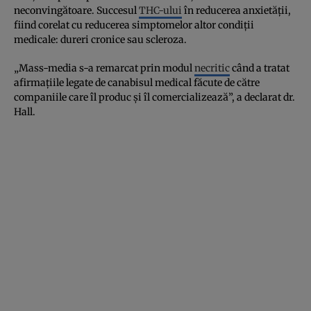
neconvingătoare. Succesul
THC-ului
în reducerea anxietăţii,
fiind corelat cu reducerea simptomelor altor condiţii
medicale: dureri cronice sau scleroza.
„Mass-media s-a remarcat prin modul
necritic
când a tratat
afirmaţiile legate de canabisul medical făcute de către
companiile care îl produc şi îl comercializează”, a declarat dr.
Hall.