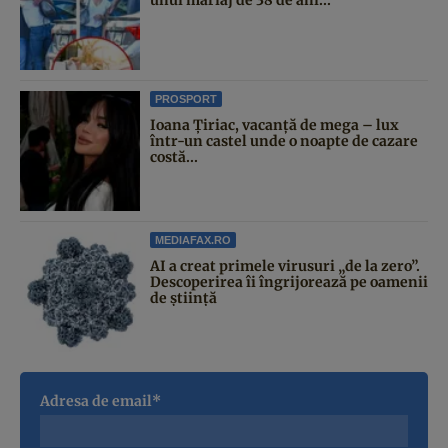
PROSPORT
Ioana Țiriac, vacanță de mega – lux
într-un castel unde o noapte de cazare
costă...
MEDIAFAX.RO
AI a creat primele virusuri „de la zero”.
Descoperirea îi îngrijorează pe oamenii
de știință
Adresa de email*