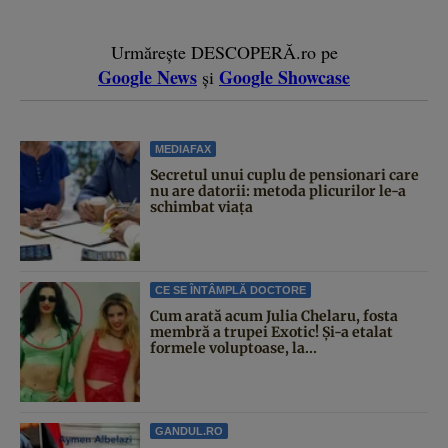
Urmărește DESCOPERĂ.ro pe
Google News
Google Showcase
și
MEDIAFAX
Secretul unui cuplu de pensionari care
nu are datorii: metoda plicurilor le-a
schimbat viața
CE SE ÎNTÂMPLĂ DOCTORE
Cum arată acum Julia Chelaru, fosta
membră a trupei Exotic! Și-a etalat
formele voluptoase, la...
GANDUL.RO