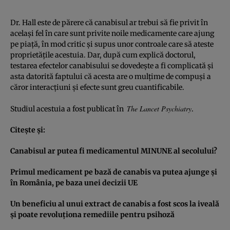
Dr. Hall este de părere că canabisul ar trebui să fie privit în
acelaşi fel în care sunt privite noile medicamente care ajung
pe piaţă, în mod critic şi supus unor controale care să ateste
proprietăţile acestuia. Dar, după cum explică doctorul,
testarea efectelor canabisului se dovedeşte a fi complicată şi
asta datorită faptului că acesta are o mulţime de compuşi a
căror interacţiuni şi efecte sunt greu cuantificabile.
The Lancet Psychiatry
Studiul acestuia a fost publicat în
.
Citeşte şi:
Canabisul ar putea fi medicamentul MINUNE al secolului?
Primul medicament pe bază de canabis va putea ajunge şi
în România, pe baza unei decizii UE
Un beneficiu al unui extract de canabis a fost scos la iveală
şi poate revoluţiona remediile pentru psihoză