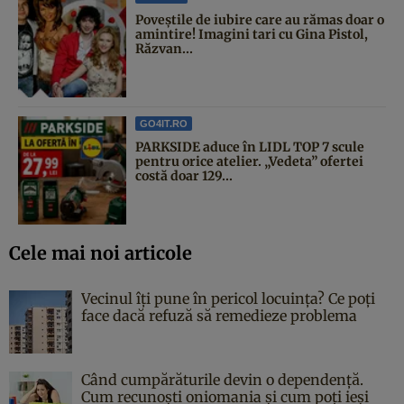
Poveştile de iubire care au rămas doar o
amintire! Imagini tari cu Gina Pistol,
Răzvan...
GO4IT.RO
PARKSIDE aduce în LIDL TOP 7 scule
pentru orice atelier. „Vedeta” ofertei
costă doar 129...
Cele mai noi articole
Vecinul îți pune în pericol locuința? Ce poți
face dacă refuză să remedieze problema
Când cumpărăturile devin o dependență.
Cum recunoști oniomania și cum poți ieși