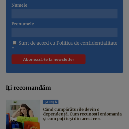
Numele
Prenumele
Sunt de acord cu
Politica de confidentialitate
*
Iți recomandăm
ȘTIINȚĂ
Când cumpărăturile devin o
dependență. Cum recunoști oniomania
și cum poți ieși din acest cerc