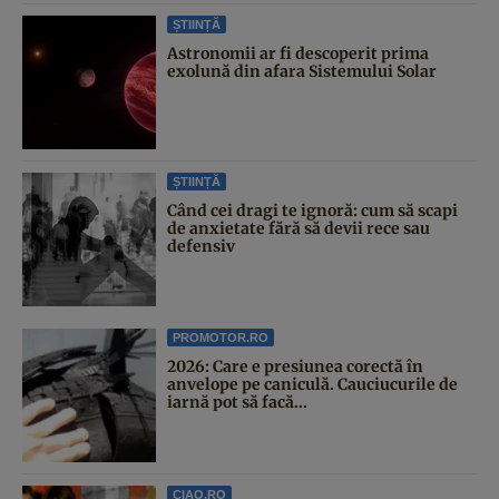
ȘTIINȚĂ
Astronomii ar fi descoperit prima
exolună din afara Sistemului Solar
ȘTIINȚĂ
Când cei dragi te ignoră: cum să scapi
de anxietate fără să devii rece sau
defensiv
PROMOTOR.RO
2026: Care e presiunea corectă în
anvelope pe caniculă. Cauciucurile de
iarnă pot să facă...
CIAO.RO