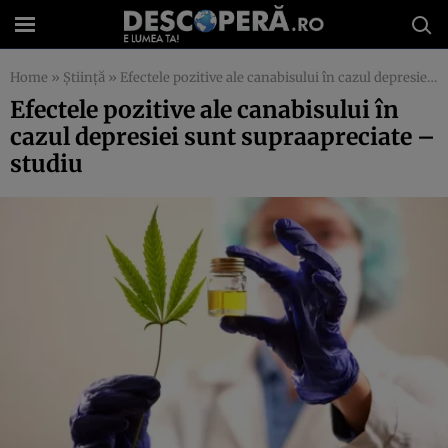
Home
»
Știință
»
Efectele pozitive ale canabisului în cazul depresiei sunt supraapreciate – studiu
Efectele pozitive ale canabisului în
cazul depresiei sunt supraapreciate –
studiu