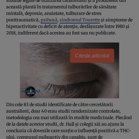
studiile legate de utilizarea canabisului şi a produselor din
această plantă în tratamentul tulburărilor de sănătate
mintală, depresie, anxietate, tulburare de stres
posttraumatică,
psihoză
,
sindromul Tourette
şi simptome de
hiperactivitate cu deficit de atenţie, desfăşurate între 1980 şi
2018, indiferent dacă acestea au fost sau nu publicate.
Citește articolul
Din cele 83 de studii identificate de către cercetătorii
australieni, doar 40 erau studii randomizate controlate,
metodologia cea mai utilizată în studiile medicinale. Plecând
de la datele acestor studii, dr. Hall şi colegii săi au ajuns la
concluzia că dovezile care susţin o influenţă pozitivă a THC-
ului, compusul psihoactiv din canabis, sunt de