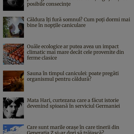
posibile consecințe
Căldura îți fură somnul? Cum poți dormi mai
bine în nopțile caniculare
Ouăle ecologice ar putea avea un impact
climatic mai mare decât cele provenite din
ferme clasice
Sauna în timpul caniculei: poate pregăti
organismul pentru căldură?
Mata Hari, curtezana care a făcut istorie
devenind spioană în serviciul Germaniei
Care sunt marile orașe în care tinerii din
Generația Z și-ar dori să trăiască?