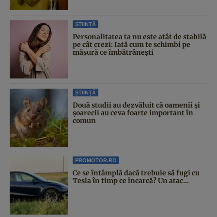
ȘTIINȚĂ
Personalitatea ta nu este atât de stabilă
pe cât crezi: Iată cum te schimbi pe
măsură ce îmbătrânești
ȘTIINȚĂ
Două studii au dezvăluit că oamenii și
șoarecii au ceva foarte important în
comun
PROMOTOR.RO
Ce se întâmplă dacă trebuie să fugi cu
Tesla în timp ce încarcă? Un atac...