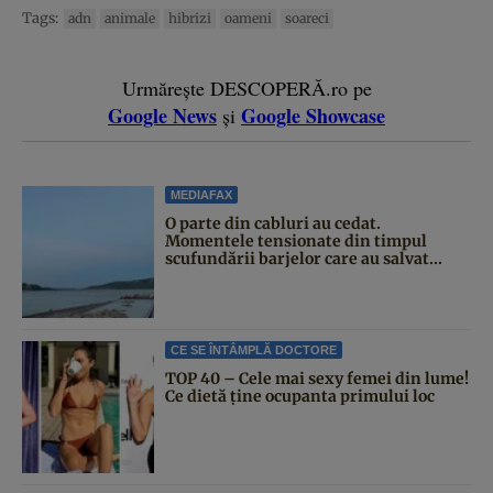
Tags:
adn
animale
hibrizi
oameni
soareci
Urmărește DESCOPERĂ.ro pe
Google News
Google Showcase
și
MEDIAFAX
O parte din cabluri au cedat.
Momentele tensionate din timpul
scufundării barjelor care au salvat...
CE SE ÎNTÂMPLĂ DOCTORE
TOP 40 – Cele mai sexy femei din lume!
Ce dietă ține ocupanta primului loc