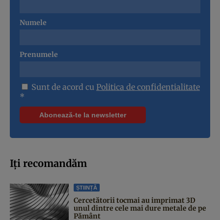
Numele
Prenumele
Sunt de acord cu
Politica de confidentialitate
*
Iți recomandăm
ȘTIINȚĂ
Cercetătorii tocmai au imprimat 3D
unul dintre cele mai dure metale de pe
Pământ