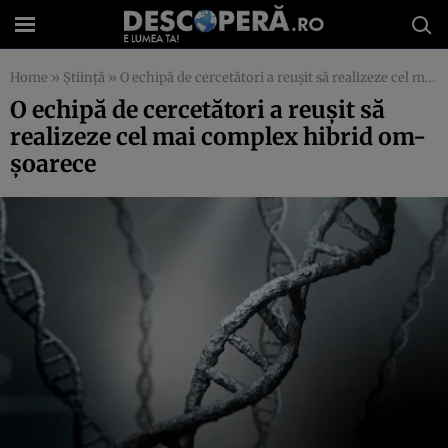
Home
»
Știință
»
O echipă de cercetători a reuşit să realizeze cel mai complex hibrid om-şoarece
O echipă de cercetători a reuşit să
realizeze cel mai complex hibrid om-
şoarece