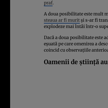
praf
.
A doua posibilitate este mult 
steaua ar fi murit
și s-ar fi tr
explodeze mai întâi într-o sup
Dacă a doua posibilitate este a
eşuată pe care omenirea a desc
coincid cu observațiile anterio
Oamenii de știință au