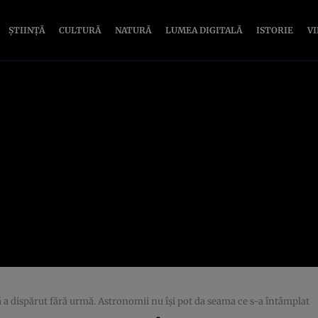
ȘTIINȚĂ
CULTURĂ
NATURĂ
LUMEA DIGITALĂ
ISTORIE
V
 a dispărut fără urmă. Astronomii nu își pot da seama ce s-a întâmplat