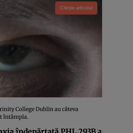
Citește articolul
Trinity College Dublin au câteva
ut întâmpla.
laxia îndepărtată PHL 293B a