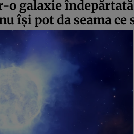
r-o galaxie îndepărtată
u își pot da seama ce 