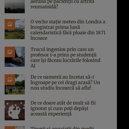
aerului pe pacienții cu artrită
reumatoidă?
O veche stație meteo din Londra a
înregistrat prima lună
calendaristică fără ploaie din 1871
încoace
Trucul ingenios prin care un
profesor i-a prins pe studenții
care își făceau lucrările folosind
AI
De ce oamenii au încetat să-i
îngroape pe cei dragi acasă? Un
nou studiu încearcă să afle!
De ce doare atât de mult să fii
ignorat și cum poți depăși
această experiență
Tinerii și angajații din medii