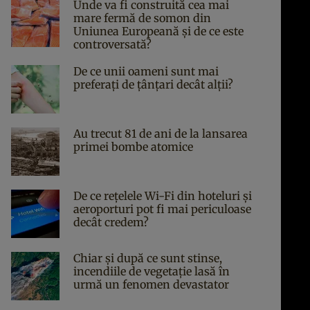
Unde va fi construită cea mai
mare fermă de somon din
Uniunea Europeană și de ce este
controversată?
De ce unii oameni sunt mai
preferați de țânțari decât alții?
Au trecut 81 de ani de la lansarea
primei bombe atomice
De ce rețelele Wi-Fi din hoteluri și
aeroporturi pot fi mai periculoase
decât credem?
Chiar și după ce sunt stinse,
incendiile de vegetație lasă în
urmă un fenomen devastator