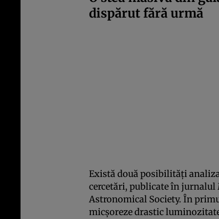
dispărut fără urmă
Există două posibilități analiz
cercetări, publicate în jurnalu
Astronomical Society. În primul
micșoreze drastic luminozitatea