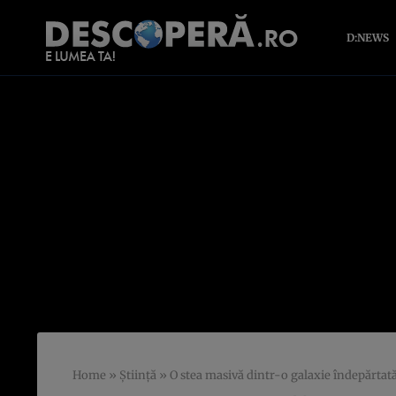
D:NEWS
Home
»
Știință
»
O stea masivă dintr-o galaxie îndepărtată