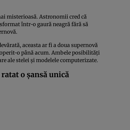
mai misterioasă. Astronomii cred că
ansformat într-o gaură neagră fără să
ernovă.
devărată, aceasta ar fi a doua supernovă
operit-o până acum. Ambele posibilități
are ale stelei și modelele computerizate.
 ratat o șansă unică