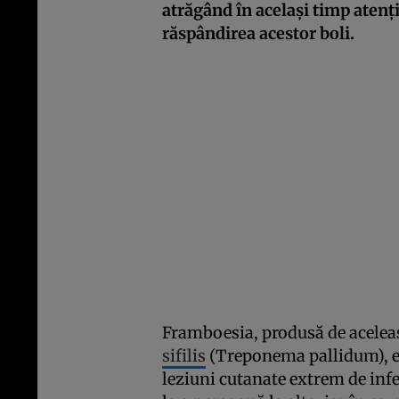
atrăgând în același timp atenț
răspândirea acestor boli.
Framboesia, produsă de aceleaș
sifilis
(Treponema pallidum), es
leziuni cutanate extrem de infe