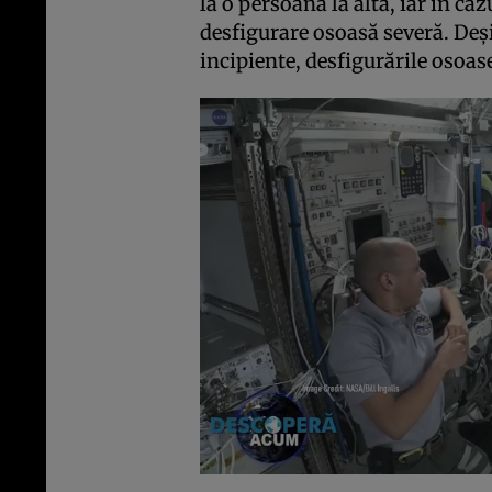
la o persoană la alta, iar în caz
desfigurare osoasă severă. Deși
incipiente, desfigurările osoase