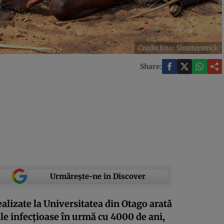
Credit foto: Shutterstock
Share:
Urmărește-ne in Discover
ealizate la Universitatea din Otago arată
ile infecțioase în urmă cu 4000 de ani,