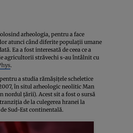
 folosind arheologia, pentru a face
lor atunci când diferite populații umane
tă. Ea a fost interesată de ceea ce a
 agricultorii străvechi s-au întâlnit cu
Phys
.
 pentru a studia rămășițele scheletice
2007, în situl arheologic neolitic Man
 nordul țării). Acest sit a fost o sursă
tranziția de la culegerea hranei la
a de Sud-Est continentală.