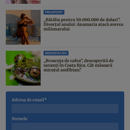
PROSPORT
„Bătălia pentru 50.000.000 de dolari”.
Divorțul anului: Anamaria atacă averea
milionarului
MEDIAFAX.RO
„Broscuța de cafea”, descoperită de
savanți în Costa Rica. Cât măsoară
micuțul amfibian?
Adresa de email*
Numele