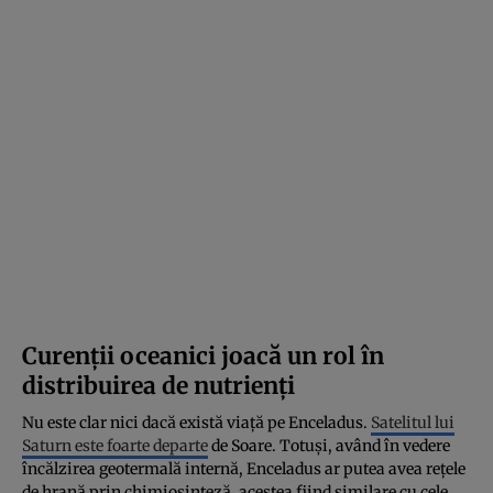
Curenții oceanici joacă un rol în
distribuirea de nutrienți
Nu este clar nici dacă există viață pe Enceladus.
Satelitul lui
Saturn este foarte departe
de Soare. Totuși, având în vedere
încălzirea geotermală internă, Enceladus ar putea avea rețele
de hrană prin chimiosinteză, acestea fiind similare cu cele