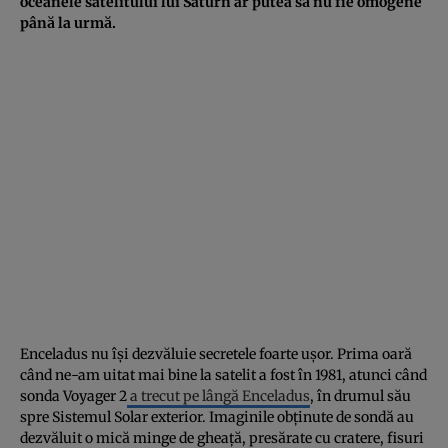
oceanele satelitului lui Saturn ar putea să nu fie omogene
până la urmă.
Enceladus nu își dezvăluie secretele foarte ușor. Prima oară
când ne-am uitat mai bine la satelit a fost în 1981, atunci când
sonda Voyager 2
a trecut pe lângă Enceladus
, în drumul său
spre Sistemul Solar exterior. Imaginile obținute de sondă au
dezvăluit o mică minge de gheață, presărate cu cratere, fisuri