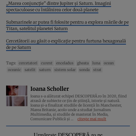
„Marea conjuncție” dintre Jupiter și Saturn. Imagini
spectaculoase cu întâlnirea celor două planete
Submarinele ar putea fi folosite pentru a explora mările de pe
Titan, satelitul planetei Saturn
Cercetătorii au găsit o explicație pentru furtuna hexagonală
de pe Saturn
Tags:
cercetatori
curent
enceladus
gheata
luna
ocean
oceanic
satelit
saturn
sistem solar
sonda
strat
Ioana Scholler
Ioana s-a alăturat echipei DESCOPERĂ.ro în 2020, fiind
atrasă de subiecte ce țin de știință, istorie și natură.
Ioana și-a finalizat studiile de licență în Manchester,
Marea Britanie, acolo unde a studiat Jurnalism
Multimedia, și studiile de masterat în Media,
Comunicare Publică și ...
citește mai mult
Urmărește DESCOPERĂ.ro pe