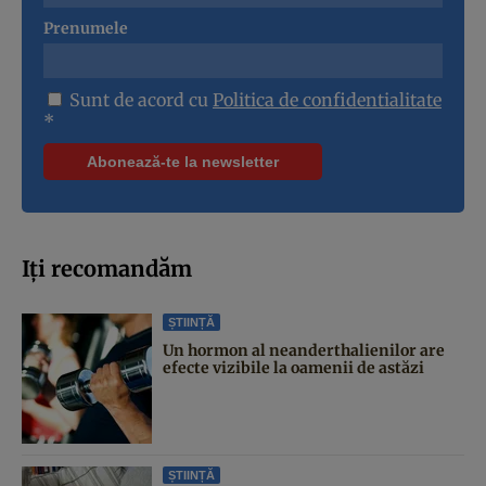
Prenumele
Sunt de acord cu
Politica de confidentialitate
*
Iți recomandăm
ȘTIINȚĂ
Un hormon al neanderthalienilor are
efecte vizibile la oamenii de astăzi
ȘTIINȚĂ