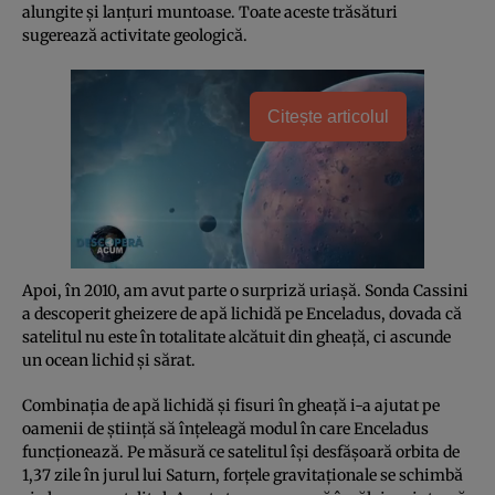
alungite și lanțuri muntoase. Toate aceste trăsături
sugerează activitate geologică.
Citește articolul
Apoi, în 2010, am avut parte o surpriză uriașă. Sonda Cassini
a descoperit gheizere de apă lichidă pe Enceladus, dovada că
satelitul nu este în totalitate alcătuit din gheață, ci ascunde
un ocean lichid și sărat.
Combinația de apă lichidă și fisuri în gheață i-a ajutat pe
oamenii de știință să înțeleagă modul în care Enceladus
funcționează. Pe măsură ce satelitul își desfășoară orbita de
1,37 zile în jurul lui Saturn, forțele gravitaționale se schimbă