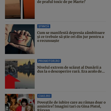
de praful toxic de pe Marte?
ȘTIINȚĂ
Cum se manifestă depresia zâmbitoare
și ce trebuie să știe cei din jur pentru a
o recunoaște
PROMOTOR.RO
Nivelul extrem de scăzut al Dunării a
dus la o descoperire rară. Era acolo de...
CIAO.RO
Poveştile de iubire care au rămas doar o
amintire! Imagini tari cu Gina Pistol,
Răzvan...