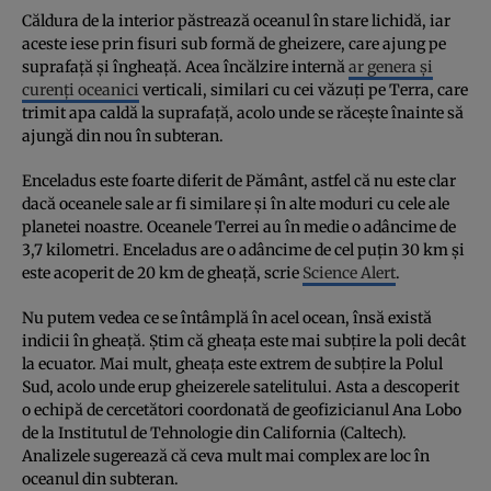
Căldura de la interior păstrează oceanul în stare lichidă, iar
aceste iese prin fisuri sub formă de gheizere, care ajung pe
suprafață și îngheață. Acea încălzire internă
ar genera și
curenți oceanici
verticali, similari cu cei văzuți pe Terra, care
trimit apa caldă la suprafață, acolo unde se răcește înainte să
ajungă din nou în subteran.
Enceladus este foarte diferit de Pământ, astfel că nu este clar
dacă oceanele sale ar fi similare și în alte moduri cu cele ale
planetei noastre. Oceanele Terrei au în medie o adâncime de
3,7 kilometri. Enceladus are o adâncime de cel puțin 30 km și
este acoperit de 20 km de gheață, scrie
Science Alert
.
Nu putem vedea ce se întâmplă în acel ocean, însă există
indicii în gheață. Știm că gheața este mai subțire la poli decât
la ecuator. Mai mult, gheața este extrem de subțire la Polul
Sud, acolo unde erup gheizerele satelitului. Asta a descoperit
o echipă de cercetători coordonată de geofizicianul Ana Lobo
de la Institutul de Tehnologie din California (Caltech).
Analizele sugerează că ceva mult mai complex are loc în
oceanul din subteran.