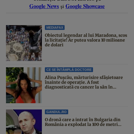
Google News
Google Showcase
și
MEDIAFAX
Obiectul legendar al lui Maradona, scos
la licitație! Ar putea valora 10 milioane
de dolari
CE SE ÎNTÂMPLĂ DOCTORE
Alina Pușcău, mărturisire sfâșietoare
înainte de operație. A fost
diagnosticată cu cancer la sân în...
GANDUL.RO
O dronă care a intrat în Bulgaria din
România a explodat la 100 de metri...