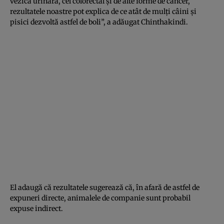
vezică urinară, cel colorectal și de alte forme de cancer,
rezultatele noastre pot explica de ce atât de mulți câini și
pisici dezvoltă astfel de boli”, a adăugat Chinthakindi.
El adaugă că rezultatele sugerează că, în afară de astfel de
expuneri directe, animalele de companie sunt probabil
expuse indirect.