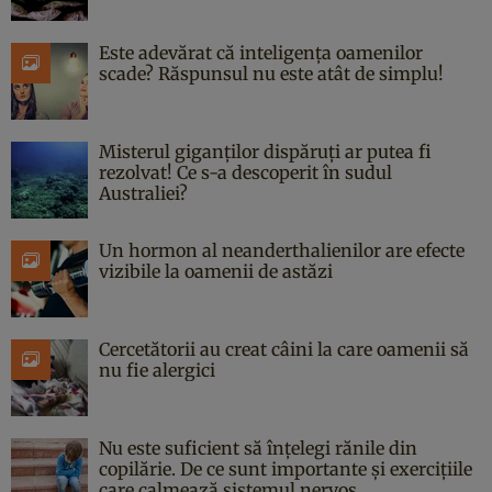
Este adevărat că inteligența oamenilor
scade? Răspunsul nu este atât de simplu!
Misterul giganților dispăruți ar putea fi
rezolvat! Ce s-a descoperit în sudul
Australiei?
Un hormon al neanderthalienilor are efecte
vizibile la oamenii de astăzi
Cercetătorii au creat câini la care oamenii să
nu fie alergici
Nu este suficient să înțelegi rănile din
copilărie. De ce sunt importante și exercițiile
care calmează sistemul nervos