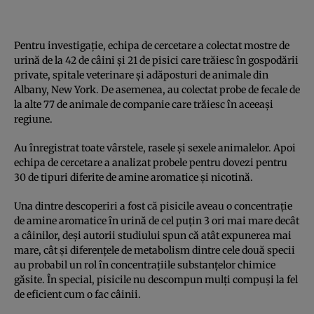
Pentru investigație, echipa de cercetare a colectat mostre de
urină de la 42 de câini și 21 de pisici care trăiesc în gospodării
private, spitale veterinare și adăposturi de animale din
Albany, New York. De asemenea, au colectat probe de fecale de
la alte 77 de animale de companie care trăiesc în aceeași
regiune.
Au înregistrat toate vârstele, rasele și sexele animalelor. Apoi
echipa de cercetare a analizat probele pentru dovezi pentru
30 de tipuri diferite de amine aromatice și nicotină.
Una dintre descoperiri a fost că pisicile aveau o concentrație
de amine aromatice în urină de cel puțin 3 ori mai mare decât
a câinilor, deși autorii studiului spun că atât expunerea mai
mare, cât și diferențele de metabolism dintre cele două specii
au probabil un rol în concentrațiile substanțelor chimice
găsite. În special, pisicile nu descompun mulți compuși la fel
de eficient cum o fac câinii.