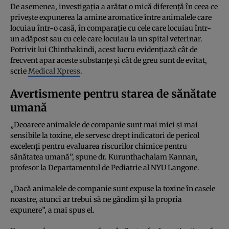
De asemenea, investigația a arătat o mică diferență în ceea ce
privește expunerea la amine aromatice între animalele care
locuiau într-o casă, în comparație cu cele care locuiau într-
un adăpost sau cu cele care locuiau la un spital veterinar.
Potrivit lui Chinthakindi, acest lucru evidențiază cât de
frecvent apar aceste substanțe și cât de greu sunt de evitat,
scrie
Medical Xpress
.
Avertismente pentru starea de sănătate
umană
„Deoarece animalele de companie sunt mai mici și mai
sensibile la toxine, ele servesc drept indicatori de pericol
excelenți pentru evaluarea riscurilor chimice pentru
sănătatea umană”, spune dr. Kurunthachalam Kannan,
profesor la Departamentul de Pediatrie al NYU Langone.
„Dacă animalele de companie sunt expuse la toxine în casele
noastre, atunci ar trebui să ne gândim și la propria
expunere”, a mai spus el.