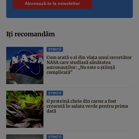
Iți recomandăm
ȘTIINȚĂ
Cum arată o zi din viața unui cercetător
NASA care studiază sănătatea
astronauților: „Nu este o știință
complicată”
ȘTIINȚĂ
O proteină cheie din carne a fost
crescută în salata verde pentru prima
dată
ȘTIINȚĂ