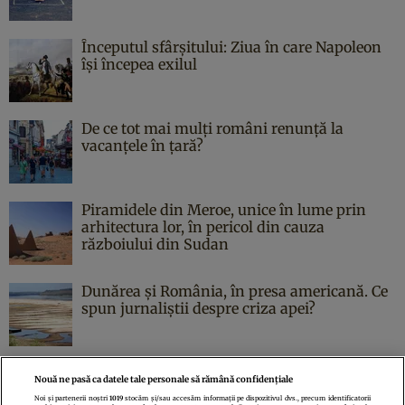
Începutul sfârşitului: Ziua în care Napoleon
îşi începea exilul
De ce tot mai mulți români renunță la
vacanțele în țară?
Piramidele din Meroe, unice în lume prin
arhitectura lor, în pericol din cauza
războiului din Sudan
Dunărea și România, în presa americană. Ce
spun jurnaliștii despre criza apei?
Nouă ne pasă ca datele tale personale să rămână confidențiale
Noi și partenerii noștri
1019
stocăm și/sau accesăm informații pe dispozitivul dvs., precum identificatorii