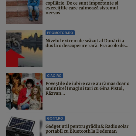
copilărie. De ce sunt importante și
exercițiile care calmează sistemul
nervos
PROMOTOR.RO
Nivelul extrem de scăzut al Dunării a
dus la o descoperire rară. Era acolo de...
CIAO.RO
Poveştile de iubire care au rămas doar o
amintire! Imagini tari cu Gina Pistol,
Răzvan...
GO4IT.RO
Gadget util pentru grădină: Radio solar
portabil cu Bluetooth la Dedeman