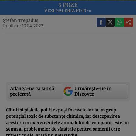
5 POZE
VEZI GALERIA FOTO »
Ștefan Trepăduș
Publicat: 10.04.2022
Adaugă-ne ca sursă
Urmărește-ne in
preferată
Discover
Câinii și pisicile pot fi expuși în casele lor la un grup
potențial toxic de substanțe chimice, iar descoperirea
acestora în excrementele animalelor de companie este un
semn al problemelor de sănătate pentru oamenii care
trăiesc cu ele, arată un nou studiu.