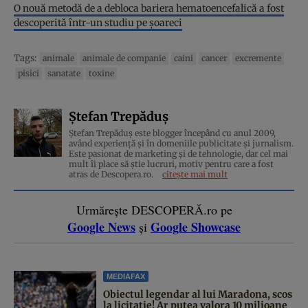
O nouă metodă de a debloca bariera hematoencefalică a fost
descoperită într-un studiu pe șoareci
Tags:
animale
animale de companie
caini
cancer
excremente
pisici
sanatate
toxine
Ștefan Trepăduș
Ștefan Trepăduș este blogger începând cu anul 2009,
având experiență și în domeniile publicitate și jurnalism.
Este pasionat de marketing și de tehnologie, dar cel mai
mult îi place să știe lucruri, motiv pentru care a fost
atras de Descopera.ro.
citește mai mult
Urmărește DESCOPERĂ.ro pe
Google News
Google Showcase
și
MEDIAFAX
Obiectul legendar al lui Maradona, scos
la licitație! Ar putea valora 10 milioane