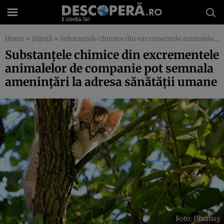
Home
»
Știință
»
Substanțele chimice din excrementele animalelor de companie pot semnala amenințări la adresa sănătății umane
Substanțele chimice din excrementele
animalelor de companie pot semnala
amenințări la adresa sănătății umane
Foto: Pixabay