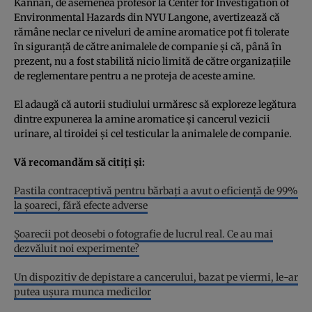
Kannan, de asemenea profesor la Center for Investigation of
Environmental Hazards din NYU Langone, avertizează că
rămâne neclar ce niveluri de amine aromatice pot fi tolerate
în siguranță de către animalele de companie și că, până în
prezent, nu a fost stabilită nicio limită de către organizațiile
de reglementare pentru a ne proteja de aceste amine.
El adaugă că autorii studiului urmăresc să exploreze legătura
dintre expunerea la amine aromatice și cancerul vezicii
urinare, al tiroidei și cel testicular la animalele de companie.
Vă recomandăm să citiți și:
Pastila contraceptivă pentru bărbați a avut o eficiență de 99%
la șoareci, fără efecte adverse
Șoarecii pot deosebi o fotografie de lucrul real. Ce au mai
dezvăluit noi experimente?
Un dispozitiv de depistare a cancerului, bazat pe viermi, le-ar
putea ușura munca medicilor