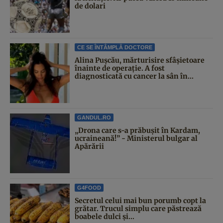
de dolari
CE SE ÎNTÂMPLĂ DOCTORE
Alina Pușcău, mărturisire sfâșietoare
înainte de operație. A fost
diagnosticată cu cancer la sân în...
GANDUL.RO
„Drona care s-a prăbușit în Kardam,
ucraineană!” - Ministerul bulgar al
Apărării
G4FOOD
Secretul celui mai bun porumb copt la
grătar. Trucul simplu care păstrează
boabele dulci și...