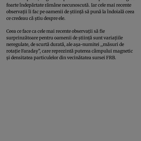
foarte îndepărtate rămâne necunoscută. Iar cele mai recente
observații îi fac pe oamenii de știință să pună la îndoială ceea
ce credeau că știu despre ele.
Ceea ce face ca cele mai recente observații să fie
surprinzătoare pentru oamenii de știință sunt variațiile
neregulate, de scurtă durată, ale așa-numitei ,,măsuri de
rotație Faraday”, care reprezintă puterea câmpului magnetic
și densitatea particulelor din vecinătatea sursei FRB.