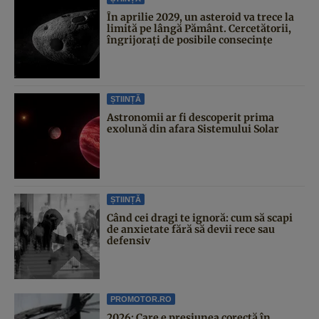
În aprilie 2029, un asteroid va trece la
limită pe lângă Pământ. Cercetătorii,
îngrijorați de posibile consecințe
ȘTIINȚĂ
Astronomii ar fi descoperit prima
exolună din afara Sistemului Solar
ȘTIINȚĂ
Când cei dragi te ignoră: cum să scapi
de anxietate fără să devii rece sau
defensiv
PROMOTOR.RO
2026: Care e presiunea corectă în