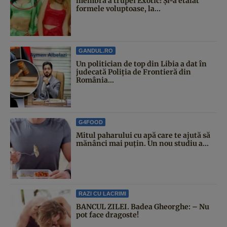
membră a trupei Exotic! Și-a etalat
formele voluptoase, la...
GANDUL.RO
Un politician de top din Libia a dat în
judecată Poliția de Frontieră din
România...
G4FOOD
Mitul paharului cu apă care te ajută să
mănânci mai puțin. Un nou studiu a...
RAZI CU LACRIMI
BANCUL ZILEI. Badea Gheorghe: – Nu
pot face dragoste!