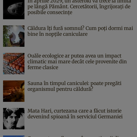
În aprilie 2029, un asteroid va trece la limită
pe lângă Pământ. Cercetătorii, îngrijorați de
posibile consecințe
Căldura îți fură somnul? Cum poți dormi mai
bine în nopțile caniculare
Ouăle ecologice ar putea avea un impact
climatic mai mare decât cele provenite din
ferme clasice
Sauna în timpul caniculei: poate pregăti
organismul pentru căldură?
Mata Hari, curtezana care a făcut istorie
devenind spioană în serviciul Germaniei