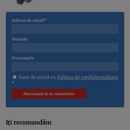
Adresa de email*
Numele
Prenumele
Sunt de acord cu
Politica de confidentialitate
*
Iți recomandăm