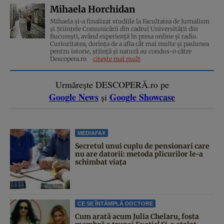
Mihaela Horchidan
Mihaela și-a finalizat studiile la Facultatea de Jurnalism
și Științele Comunicării din cadrul Universității din
București, având experiență în presa online și radio.
Curiozitatea, dorința de a afla cât mai multe și pasiunea
pentru istorie, ştiinţă şi natură au condus-o către
Descopera.ro
citește mai mult
Urmărește DESCOPERĂ.ro pe
Google News
Google Showcase
și
MEDIAFAX
Secretul unui cuplu de pensionari care
nu are datorii: metoda plicurilor le-a
schimbat viața
CE SE ÎNTÂMPLĂ DOCTORE
Cum arată acum Julia Chelaru, fosta