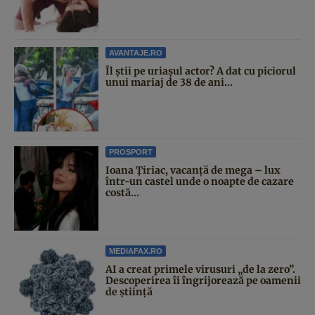
AVANTAJE.RO
Îl știi pe uriașul actor? A dat cu piciorul
unui mariaj de 38 de ani...
PROSPORT
Ioana Țiriac, vacanță de mega – lux
într-un castel unde o noapte de cazare
costă...
MEDIAFAX.RO
AI a creat primele virusuri „de la zero”.
Descoperirea îi îngrijorează pe oamenii
de știință