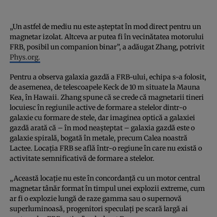
„Un astfel de mediu nu este așteptat în mod direct pentru un
magnetar izolat. Altceva ar putea fi în vecinătatea motorului
FRB, posibil un companion binar”, a adăugat Zhang, potrivit
Phys.org.
Pentru a observa galaxia gazdă a FRB-ului, echipa s-a folosit,
de asemenea, de telescoapele Keck de 10 m situate la Mauna
Kea, în Hawaii. Zhang spune că se crede că magnetarii tineri
locuiesc în regiunile active de formare a stelelor dintr-o
galaxie cu formare de stele, dar imaginea optică a galaxiei
gazdă arată că – în mod neașteptat – galaxia gazdă este o
galaxie spirală, bogată în metale, precum Calea noastră
Lactee. Locația FRB se află într-o regiune în care nu există o
activitate semnificativă de formare a stelelor.
„Această locație nu este în concordanță cu un motor central
magnetar tânăr format în timpul unei explozii extreme, cum
ar fi o explozie lungă de raze gamma sau o supernovă
superluminoasă, progenitori speculați pe scară largă ai