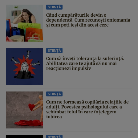
ȘTIINȚĂ
Când cumpărăturile devin o
dependență. Cum recunoști oniomania
și cum poți ieși din acest cerc
ȘTIINȚĂ
Cum să înveți toleranța la suferință.
Abilitatea care te ajută să nu mai
reacționezi impulsiv
ȘTIINȚĂ
Cum ne formează copilăria relațiile de
adulți. Povestea psihologului care a
schimbat felul în care înțelegem
iubirea
ȘTIINȚĂ