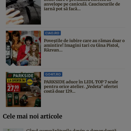
anvelope pe caniculă. Cauciucurile de
iarnă pot să facă...
CIAO.RO
Poveştile de iubire care au rămas doar o
amintire! Imagini tari cu Gina Pistol,
Răzvan...
GO4IT.RO
PARKSIDE aduce în LIDL TOP 7 scule
pentru orice atelier. „Vedeta” ofertei
costă doar 129...
Cele mai noi articole
Când cumpărăturile devin o dependență.