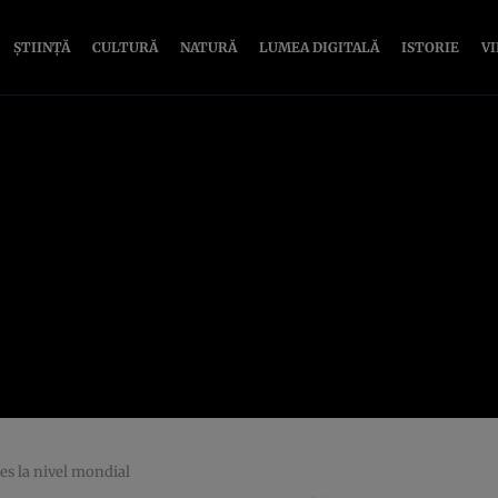
ȘTIINȚĂ
CULTURĂ
NATURĂ
LUMEA DIGITALĂ
ISTORIE
V
ces la nivel mondial