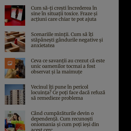
Cum să-ți crești încrederea în
sine în situații toxice. Fraze și
acțiuni care chiar te pot ajuta
Scenariile minții. Cum să îți
stăpânești gândurile negative și
anxietatea
Ceva ce savanții au crezut că este
unic oamenilor tocmai a fost
observat și la maimuțe
Vecinul îți pune în pericol
locuința? Ce poți face dacă refuză
să remedieze problema
Când cumpărăturile devin o
dependență. Cum recunoști
oniomania și cum poți ieși din
acest cerc