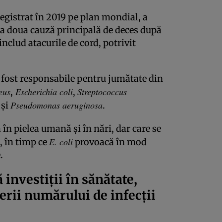
registrat în 2019 pe plan mondial, a
e a doua cauză principală de deces după
includ atacurile de cord, potrivit
u fost responsabile pentru jumătate din
eus
Escherichia coli
Streptococcus
,
,
Pseudomonas aeruginosa
și
.
în pielea umană și în nări, dar care se
E. coli
i, în timp ce
provoacă în mod
.
 investiții în sănătate,
erii numărului de infecții