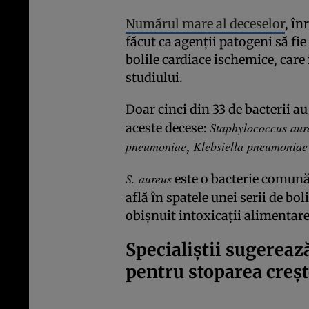
Numărul mare al deceselor
, în
făcut ca agenții patogeni să fi
bolile cardiace ischemice, care 
studiului.
Doar cinci din 33 de bacterii a
Staphylococcus aur
aceste decese:
pneumoniae
Klebsiella pneumoniae
,
S. aureus
este o bacterie comună 
află în spatele unei serii de bol
obișnuit intoxicații alimentare
Specialiștii sugerează
pentru stoparea creșt