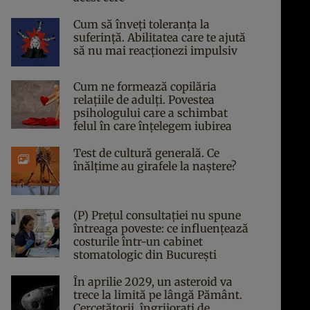
Cum să înveți toleranța la
suferință. Abilitatea care te ajută
să nu mai reacționezi impulsiv
Cum ne formează copilăria
relațiile de adulți. Povestea
psihologului care a schimbat
felul în care înțelegem iubirea
Test de cultură generală. Ce
înălțime au girafele la naștere?
(P) Prețul consultației nu spune
întreaga poveste: ce influențează
costurile într-un cabinet
stomatologic din București
În aprilie 2029, un asteroid va
trece la limită pe lângă Pământ.
Cercetătorii, îngrijorați de