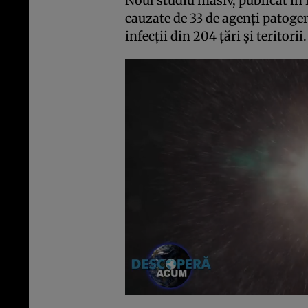
Noul studiu masiv, publicat în 
cauzate de 33 de agenți patogen
infecții din 204 țări și teritorii.