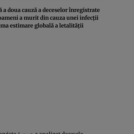
ă a doua cauză a deceselor înregistrate
 oameni a murit din cauza unei infecții
ima estimare globală a letalității
Lancet