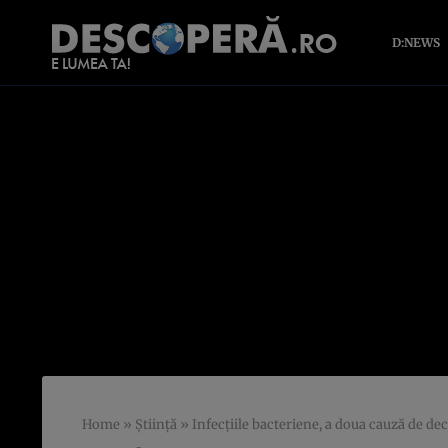
D:NEWS
Home
»
Știință
»
Infecțiile bacteriene, a doua cauză de de