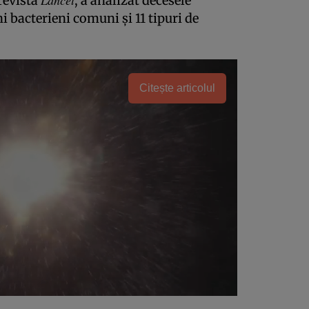
revista
, a analizat decesele
i bacterieni comuni și 11 tipuri de
Citește articolul