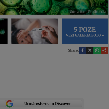
Sursa foto: Profimedia
5 POZE
VEZI GALERIA FOTO »
Share:
Urmărește-ne in Discover