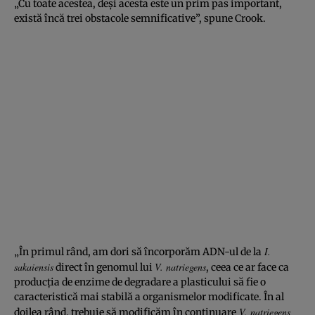
„Cu toate acestea, deși acesta este un prim pas important,
există încă trei obstacole semnificative”, spune Crook.
I.
„În primul rând, am dori să încorporăm ADN-ul de la
sakaiensis
V. natriegens
direct în genomul lui
, ceea ce ar face ca
producția de enzime de degradare a plasticului să fie o
caracteristică mai stabilă a organismelor modificate. În al
V. natriegens
doilea rând, trebuie să modificăm în continuare