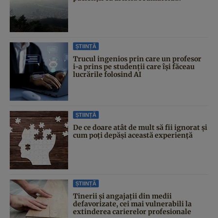
ȘTIINȚĂ
Trucul ingenios prin care un profesor
i-a prins pe studenții care își făceau
lucrările folosind AI
ȘTIINȚĂ
De ce doare atât de mult să fii ignorat și
cum poți depăși această experiență
ȘTIINȚĂ
Tinerii și angajații din medii
defavorizate, cei mai vulnerabili la
extinderea carierelor profesionale