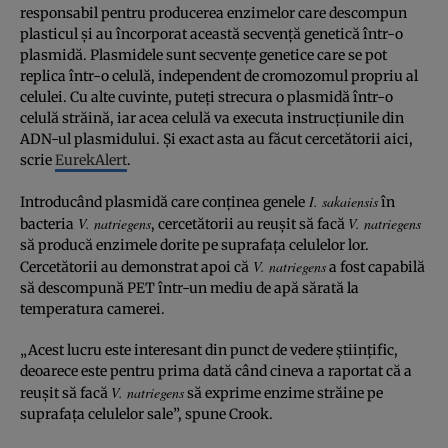
responsabil pentru producerea enzimelor care descompun
plasticul și au încorporat această secvență genetică într-o
plasmidă. Plasmidele sunt secvențe genetice care se pot
replica într-o celulă, independent de cromozomul propriu al
celulei. Cu alte cuvinte, puteți strecura o plasmidă într-o
celulă străină, iar acea celulă va executa instrucțiunile din
ADN-ul plasmidului. Și exact asta au făcut cercetătorii aici,
scrie
EurekAlert
.
I. sakaiensis
Introducând plasmidă care conținea genele
în
V. natriegens
V. natriegens
bacteria
, cercetătorii au reușit să facă
să producă enzimele dorite pe suprafața celulelor lor.
V. natriegens
Cercetătorii au demonstrat apoi că
a fost capabilă
să descompună PET într-un mediu de apă sărată la
temperatura camerei.
„Acest lucru este interesant din punct de vedere științific,
deoarece este pentru prima dată când cineva a raportat că a
V. natriegens
reușit să facă
să exprime enzime străine pe
suprafața celulelor sale”, spune Crook.