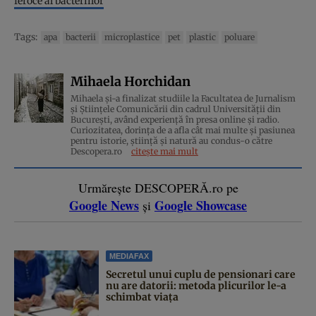
feroce al bacteriilor
Tags:
apa
bacterii
microplastice
pet
plastic
poluare
Mihaela Horchidan
Mihaela și-a finalizat studiile la Facultatea de Jurnalism
și Științele Comunicării din cadrul Universității din
București, având experiență în presa online și radio.
Curiozitatea, dorința de a afla cât mai multe și pasiunea
pentru istorie, ştiinţă şi natură au condus-o către
Descopera.ro
citește mai mult
Urmărește DESCOPERĂ.ro pe
Google News
Google Showcase
și
MEDIAFAX
Secretul unui cuplu de pensionari care
nu are datorii: metoda plicurilor le-a
schimbat viața