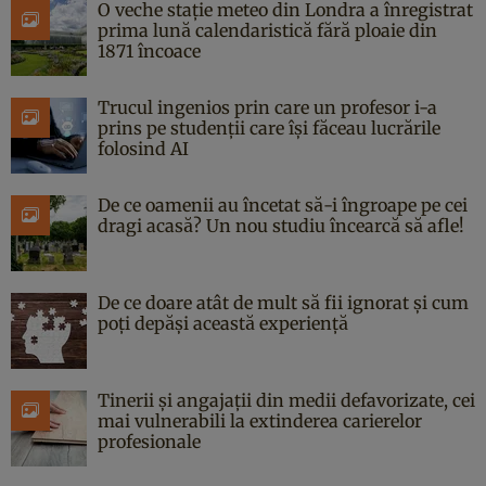
O veche stație meteo din Londra a înregistrat
prima lună calendaristică fără ploaie din
1871 încoace
Trucul ingenios prin care un profesor i-a
prins pe studenții care își făceau lucrările
folosind AI
De ce oamenii au încetat să-i îngroape pe cei
dragi acasă? Un nou studiu încearcă să afle!
De ce doare atât de mult să fii ignorat și cum
poți depăși această experiență
Tinerii și angajații din medii defavorizate, cei
mai vulnerabili la extinderea carierelor
profesionale