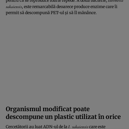
Ideonella
pentru că se reproduce foarte repede. A doua bacterie,
sakaiensis
, este remarcabilă deoarece produce enzime care îi
permit să descompună PET-ul și să îl mănânce.
Organismul modificat poate
descompune un plastic utilizat în orice
I. sakaiensis
Cercetătorii au luat ADN-ul de la
care este