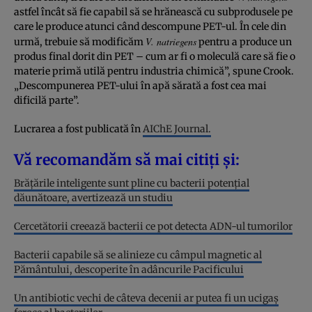
astfel încât să fie capabil să se hrănească cu subprodusele pe
care le produce atunci când descompune PET-ul. În cele din
V. natriegens
urmă, trebuie să modificăm
pentru a produce un
produs final dorit din PET – cum ar fi o moleculă care să fie o
materie primă utilă pentru industria chimică”, spune Crook.
„Descompunerea PET-ului în apă sărată a fost cea mai
dificilă parte”.
Lucrarea a fost publicată în
AIChE Journal.
Vă recomandăm să mai citiți și:
Brățările inteligente sunt pline cu bacterii potențial
dăunătoare, avertizează un studiu
Cercetătorii creează bacterii ce pot detecta ADN-ul tumorilor
Bacterii capabile să se alinieze cu câmpul magnetic al
Pământului, descoperite în adâncurile Pacificului
Un antibiotic vechi de câteva decenii ar putea fi un ucigaș