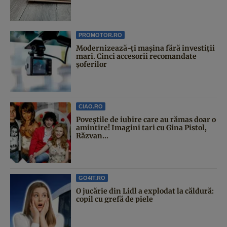
PROMOTOR.RO
Modernizează-ți mașina fără investiții
mari. Cinci accesorii recomandate
șoferilor
CIAO.RO
Poveştile de iubire care au rămas doar o
amintire! Imagini tari cu Gina Pistol,
Răzvan...
GO4IT.RO
O jucărie din Lidl a explodat la căldură:
copil cu grefă de piele