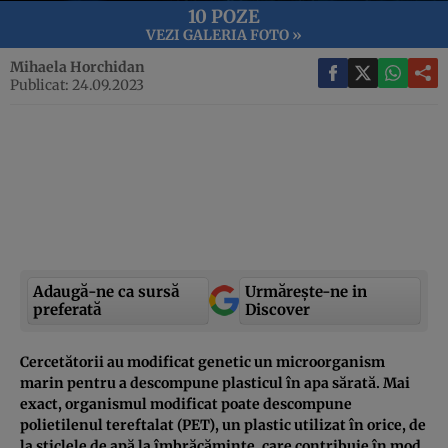
10 POZE
VEZI GALERIA FOTO »
Mihaela Horchidan
Publicat: 24.09.2023
Adaugă-ne ca sursă
Urmărește-ne in
preferată
Discover
Cercetătorii au modificat genetic un microorganism
marin pentru a descompune plasticul în apa sărată. Mai
exact, organismul modificat poate descompune
polietilenul tereftalat (PET), un plastic utilizat în orice, de
la sticlele de apă la îmbrăcăminte, care contribuie în mod