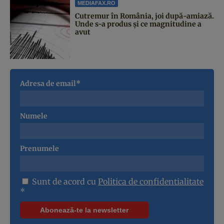
MEDIAFAX.RO
Cutremur în România, joi după-amiază.
Unde s-a produs și ce magnitudine a
avut
Adresa de email*
Numele
Prenumele
Sunt de acord cu
Politica de confidentialitate
*