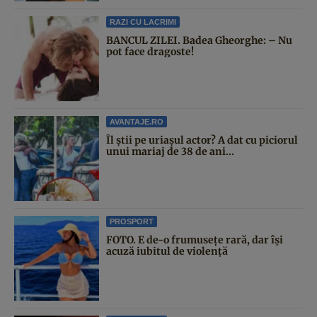
RAZI CU LACRIMI
BANCUL ZILEI. Badea Gheorghe: – Nu
pot face dragoste!
AVANTAJE.RO
Îl știi pe uriașul actor? A dat cu piciorul
unui mariaj de 38 de ani...
PROSPORT
FOTO. E de-o frumusețe rară, dar își
acuză iubitul de violență