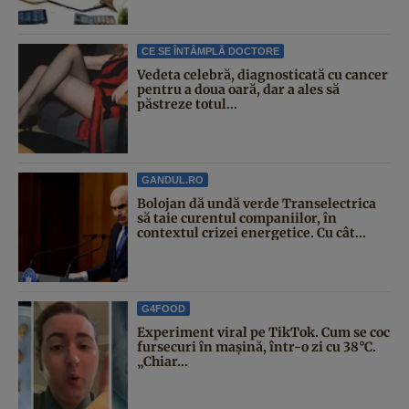
CE SE ÎNTÂMPLĂ DOCTORE
Vedeta celebră, diagnosticată cu cancer
pentru a doua oară, dar a ales să
păstreze totul...
GANDUL.RO
Bolojan dă undă verde Transelectrica
să taie curentul companiilor, în
contextul crizei energetice. Cu cât...
G4FOOD
Experiment viral pe TikTok. Cum se coc
fursecuri în mașină, într-o zi cu 38°C.
„Chiar...