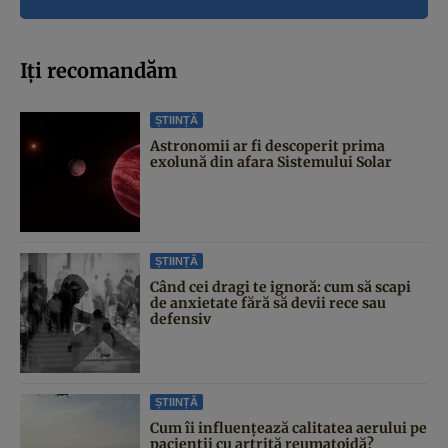
Iți recomandăm
ȘTIINȚĂ
Astronomii ar fi descoperit prima
exolună din afara Sistemului Solar
ȘTIINȚĂ
Când cei dragi te ignoră: cum să scapi
de anxietate fără să devii rece sau
defensiv
ȘTIINȚĂ
Cum îi influențează calitatea aerului pe
pacienții cu artrită reumatoidă?