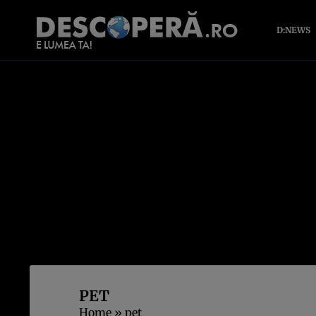
D:NEWS
PET
Home
»
pet