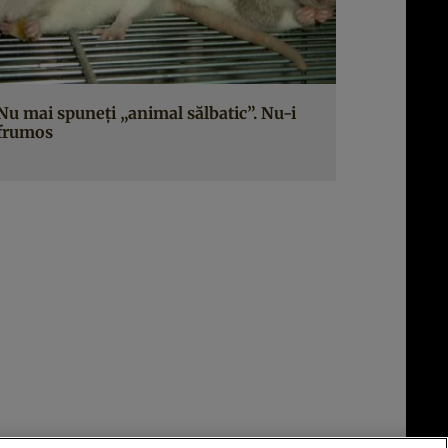
Nu mai spuneţi „animal sălbatic”. Nu-i
frumos