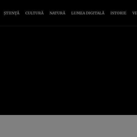
ȘTIINȚĂ
CULTURĂ
NATURĂ
LUMEA DIGITALĂ
ISTORIE
V