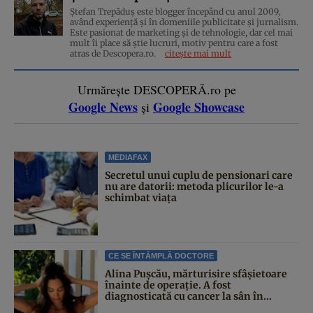
Ștefan Trepăduș este blogger începând cu anul 2009,
având experiență și în domeniile publicitate și jurnalism.
Este pasionat de marketing și de tehnologie, dar cel mai
mult îi place să știe lucruri, motiv pentru care a fost
atras de Descopera.ro.
citește mai mult
Urmărește DESCOPERĂ.ro pe
Google News
Google Showcase
și
MEDIAFAX
Secretul unui cuplu de pensionari care
nu are datorii: metoda plicurilor le-a
schimbat viața
CE SE ÎNTÂMPLĂ DOCTORE
Alina Pușcău, mărturisire sfâșietoare
înainte de operație. A fost
diagnosticată cu cancer la sân în...