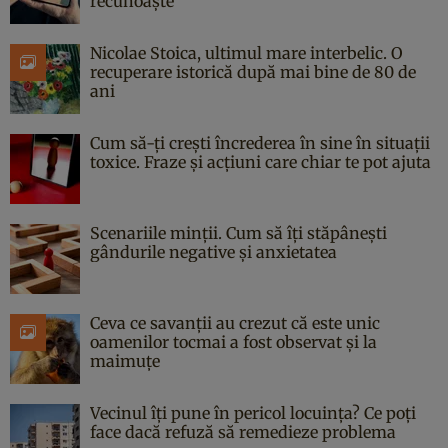
recunoaște
Nicolae Stoica, ultimul mare interbelic. O
recuperare istorică după mai bine de 80 de
ani
Cum să-ți crești încrederea în sine în situații
toxice. Fraze și acțiuni care chiar te pot ajuta
Scenariile minții. Cum să îți stăpânești
gândurile negative și anxietatea
Ceva ce savanții au crezut că este unic
oamenilor tocmai a fost observat și la
maimuțe
Vecinul îți pune în pericol locuința? Ce poți
face dacă refuză să remedieze problema