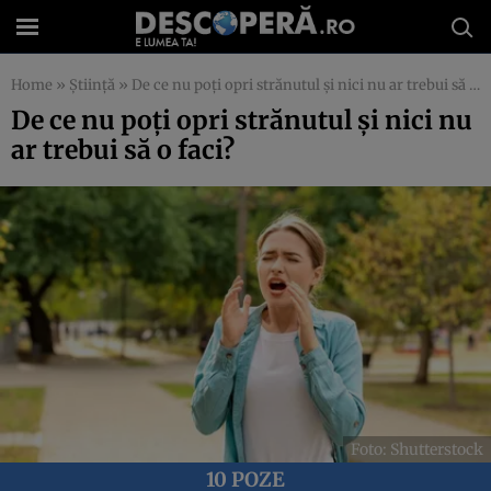
Home
»
Știință
»
De ce nu poți opri strănutul și nici nu ar trebui să o faci?
De ce nu poți opri strănutul și nici nu
ar trebui să o faci?
Foto: Shutterstock
10 POZE