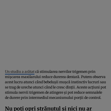
Un studiu a arătat
că stimularea nervilor trigemen prin
mișcarea maxilarului reduce durerea dentară. Putem observa
acest lucru atunci când bebelușii mușcă instinctiv lucruri sau
se trag de ureche atunci când le cresc dinții. Aceste acțiuni pot
stimula nervii trigemen de atingere și pot reduce semnalele
de durere prin intermediul mecanismului porții de control.
Nu poți opri strănutul și nici nu ar