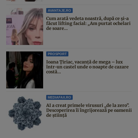
AVANTAJE.RO
Cum arată vedeta noastră, după ce și-a
făcut lifting facial: „Am purtat ochelari
de soare...
PROSPORT
Ioana Țiriac, vacanță de mega – lux
într-un castel unde o noapte de cazare
costă...
MEDIAFAX.RO
AI a creat primele virusuri „de la zero”.
Descoperirea îi îngrijorează pe oamenii
de știință