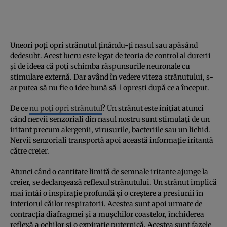
Uneori poți opri strănutul ținându-ți nasul sau apăsând
dedesubt. Acest lucru este legat de teoria de control al durerii
și de ideea că poți schimba răspunsurile neuronale cu
stimulare externă. Dar având în vedere viteza strănutului, s-
ar putea să nu fie o idee bună să-l oprești după ce a început.
De ce
nu poți opri strănutul
? Un strănut este inițiat atunci
când nervii senzoriali din nasul nostru sunt stimulați de un
iritant precum alergenii, virusurile, bacteriile sau un lichid.
Nervii senzoriali transportă apoi această informație iritantă
către creier.
Atunci când o cantitate limită de semnale iritante ajunge la
creier, se declanșează reflexul strănutului. Un strănut implică
mai întâi o inspirație profundă și o creștere a presiunii în
interiorul căilor respiratorii. Acestea sunt apoi urmate de
contracția diafragmei și a mușchilor coastelor, închiderea
reflexă a ochilor și o expirație puternică. Acestea sunt fazele