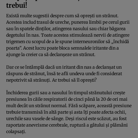
trebui!
Există multe sugestii despre cum să oprești un strănut.
Acestea includ trasul de ureche, punerea limbii pe cerul gurii
sau în spatele dinților, atingerea nasului sau chiar băgarea
degetului în nas. Toate acestea stimulează nervii de atingere
trigemen cu scopul de a le spune interneuronilor să „închidă
poarta”. Acest lucru poate bloca semnalele iritante din a
ajunge la creier ca să declanșeze un strănut.
Dar ce se întâmplă dacă un iritant din nas a declanșat un
răspuns de strănut, însă te afli undeva unde fi considerat
nepotrivit să strănuți. Ar trebui să îl oprești?
Închiderea gurii sau a nasului în timpul strănutului crește
presiunea în căile respiratorii de cinci până la 20 de ori mai
mult decât un strănut normal. Fără scăpare, această presiune
trebuie transmisă în altă parte și asta îți poate afecta ochii,
urechile sau vasele de sânge. Deși riscul este scăzut, au fost
raportate anevrisme cerebrale, ruptură a gâtului și plămâni
colapsați.