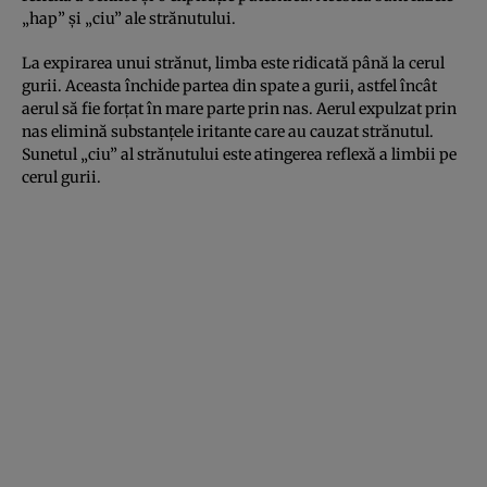
„hap” și „ciu” ale strănutului.
La expirarea unui strănut, limba este ridicată până la cerul
gurii. Aceasta închide partea din spate a gurii, astfel încât
aerul să fie forțat în mare parte prin nas. Aerul expulzat prin
nas elimină substanțele iritante care au cauzat strănutul.
Sunetul „ciu” al strănutului este atingerea reflexă a limbii pe
cerul gurii.