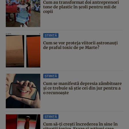
Cum au transformat doi antreprenori
tone de plastic în școli pentru mii de
copii
ȘTIINȚĂ
Cum se vor proteja viitorii astronauți
de praful toxic de pe Marte?
ȘTIINȚĂ
Cum se manifestă depresia zâmbitoare
și ce trebuie să știe cei din jur pentru a
o recunoaște
ȘTIINȚĂ
Cum să-ți crești încrederea în sine în
situații toxice. Fraze și acțiuni care