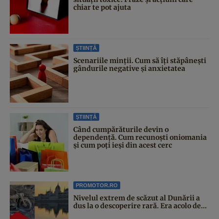
chiar te pot ajuta
ȘTIINȚĂ
Scenariile minții. Cum să îți stăpânești
gândurile negative și anxietatea
ȘTIINȚĂ
Când cumpărăturile devin o
dependență. Cum recunoști oniomania
și cum poți ieși din acest cerc
PROMOTOR.RO
Nivelul extrem de scăzut al Dunării a
dus la o descoperire rară. Era acolo de...