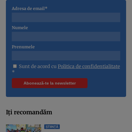
Adresa de email*
Numele
Prenumele
Sunt de acord cu
Politica de confidentialitate
*
Iți recomandăm
ȘTIINȚĂ