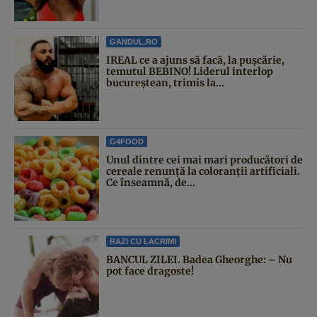
GANDUL.RO
IREAL ce a ajuns să facă, la pușcărie,
temutul BEBINO! Liderul interlop
bucureștean, trimis la...
G4FOOD
Unul dintre cei mai mari producători de
cereale renunță la coloranții artificiali.
Ce înseamnă, de...
RAZI CU LACRIMI
BANCUL ZILEI. Badea Gheorghe: – Nu
pot face dragoste!