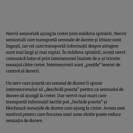
Nervii senzoriali ajung la creier prin măduva spinării. Nervii
senzoriali care transportă semnale de durere și iritare sunt
înguști, iar cei care transportă informații despre atingere
sunt mai largi și mai rapizi. În măduva spinării, acești nervi
comunică între ei prin interneuroni înainte de a-și trimite
mesajul către creier. Interneuronii sunt „porțile” teoriei de
control al durerii.
Un nerv care poartă un semnal de durere îi spune
interneuronului să „deschidă poarta” pentru ca semnalul de
durere să ajungă la creier. Dar nervii mai mari care
transportă informații tactile pot „închide poarta” și
blochează mesajele de durere care ajung la creier. Acesta este
motivul pentru care frecarea unei zone rănite poate reduce
senzația de durere.