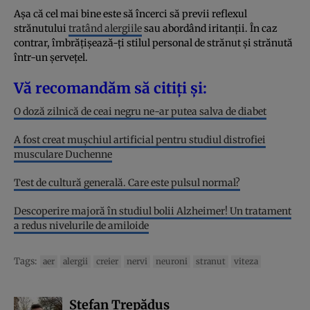
Așa că cel mai bine este să încerci să previi reflexul
strănutului
tratând alergiile
sau abordând iritanții. În caz
contrar, îmbrățișează-ți stilul personal de strănut și strănută
într-un șervețel.
Vă recomandăm să citiți și:
O doză zilnică de ceai negru ne-ar putea salva de diabet
A fost creat mușchiul artificial pentru studiul distrofiei
musculare Duchenne
Test de cultură generală. Care este pulsul normal?
Descoperire majoră în studiul bolii Alzheimer! Un tratament
a redus nivelurile de amiloide
Tags:
aer
alergii
creier
nervi
neuroni
stranut
viteza
Ștefan Trepăduș