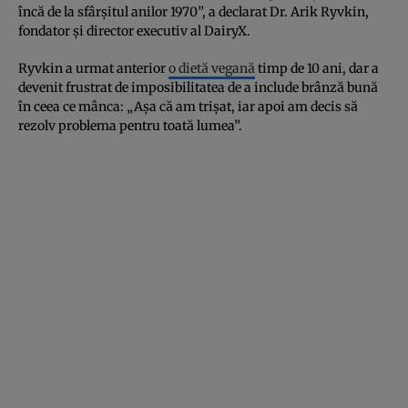
încă de la sfârșitul anilor 1970”, a declarat Dr. Arik Ryvkin,
fondator și director executiv al DairyX.
Ryvkin a urmat anterior
o dietă vegană
timp de 10 ani, dar a
devenit frustrat de imposibilitatea de a include brânză bună
în ceea ce mânca: „Așa că am trișat, iar apoi am decis să
rezolv problema pentru toată lumea”.