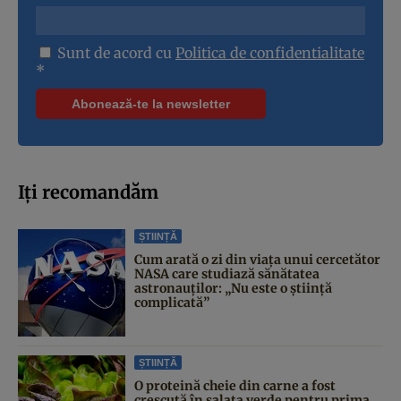
Sunt de acord cu
Politica de confidentialitate
*
Iți recomandăm
ȘTIINȚĂ
Cum arată o zi din viața unui cercetător
NASA care studiază sănătatea
astronauților: „Nu este o știință
complicată”
ȘTIINȚĂ
O proteină cheie din carne a fost
crescută în salata verde pentru prima