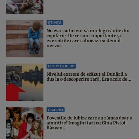
ȘTIINȚĂ
Nu este suficient să înțelegi rănile din
copilărie. De ce sunt importante și
exercițiile care calmează sistemul
nervos
PROMOTOR.RO
Nivelul extrem de scăzut al Dunării a
dus la o descoperire rară. Era acolo de...
CIAO.RO
Poveştile de iubire care au rămas doar o
amintire! Imagini tari cu Gina Pistol,
Răzvan...