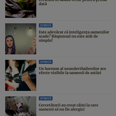
dată
ȘTIINȚĂ
Este adevărat că inteligența oamenilor
scade? Răspunsul nu este atât de
simplu!
ȘTIINȚĂ
Un hormon al neanderthalienilor are
efecte vizibile la oamenii de astăzi
ȘTIINȚĂ
Cercetătorii au creat câini la care
oamenii să nu fie alergici