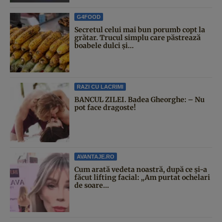
G4FOOD
Secretul celui mai bun porumb copt la
grătar. Trucul simplu care păstrează
boabele dulci și...
RAZI CU LACRIMI
BANCUL ZILEI. Badea Gheorghe: – Nu
pot face dragoste!
AVANTAJE.RO
Cum arată vedeta noastră, după ce și-a
făcut lifting facial: „Am purtat ochelari
de soare...