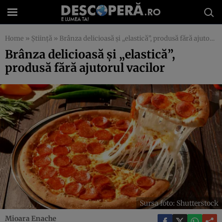
Home
»
Știință
»
Brânza delicioasă și „elastică”, produsă fără ajutorul vacilor
Brânza delicioasă și „elastică”,
produsă fără ajutorul vacilor
Sursa foto: Shutterstock
Mioara Enache