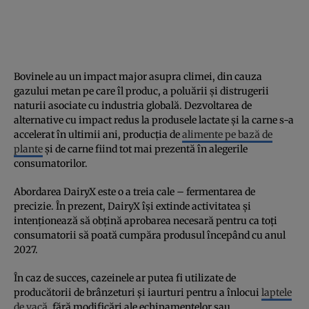
Bovinele au un impact major asupra climei, din cauza
gazului metan pe care îl produc, a poluării și distrugerii
naturii asociate cu industria globală. Dezvoltarea de
alternative cu impact redus la produsele lactate și la carne s-a
accelerat în ultimii ani, producția de
alimente pe bază de
plante
și de carne fiind tot mai prezentă în alegerile
consumatorilor.
Abordarea DairyX este o a treia cale – fermentarea de
precizie. În prezent, DairyX își extinde activitatea și
intenționează să obțină aprobarea necesară pentru ca toți
consumatorii să poată cumpăra produsul începând cu anul
2027.
În caz de succes, cazeinele ar putea fi utilizate de
producătorii de brânzeturi și iaurturi pentru a înlocui
laptele
de vacă
, fără modificări ale echipamentelor sau