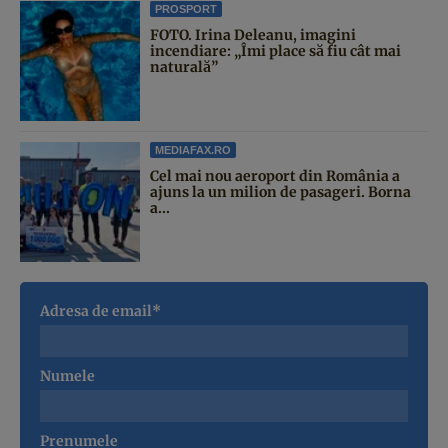
PROSPORT
FOTO. Irina Deleanu, imagini
incendiare: „Îmi place să fiu cât mai
naturală”
MEDIAFAX.RO
Cel mai nou aeroport din România a
ajuns la un milion de pasageri. Borna
a...
Adresa de email*
Numele
Prenumele