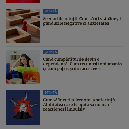
ȘTIINȚĂ
Scenariile minții. Cum să îți stăpânești
gândurile negative și anxietatea
ȘTIINȚĂ
Când cumpărăturile devin o
dependență. Cum recunoști oniomania
și cum poți ieși din acest cerc
ȘTIINȚĂ
Cum să înveți toleranța la suferință.
Abilitatea care te ajută să nu mai
reacționezi impulsiv