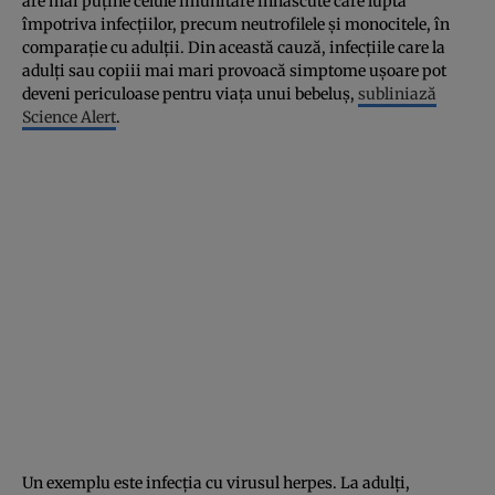
are mai puține celule imunitare înnăscute care luptă
împotriva infecțiilor, precum neutrofilele și monocitele, în
comparație cu adulții. Din această cauză, infecțiile care la
adulți sau copiii mai mari provoacă simptome ușoare pot
deveni periculoase pentru viața unui bebeluș,
subliniază
Science Alert
.
Un exemplu este infecția cu virusul herpes. La adulți,