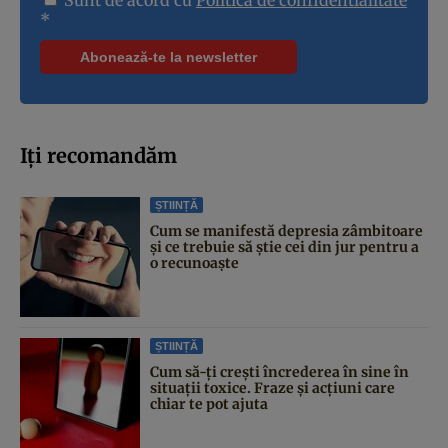
*
Iți recomandăm
ȘTIINȚĂ
Cum se manifestă depresia zâmbitoare
și ce trebuie să știe cei din jur pentru a
o recunoaște
ȘTIINȚĂ
Cum să-ți crești încrederea în sine în
situații toxice. Fraze și acțiuni care
chiar te pot ajuta