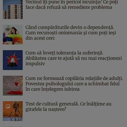
Vecinul îți pune în pericol locuința? Ce poți
face dacă refuză să remedieze problema
Când cumpărăturile devin o dependență.
Cum recunoști oniomania și cum poți ieși
din acest cerc
Cum să înveți toleranța la suferință.
Abilitatea care te ajută să nu mai reacționezi
impulsiv
Cum ne formează copilăria relațiile de adulți.
Povestea psihologului care a schimbat felul
în care înțelegem iubirea
Test de cultură generală. Ce înălțime au
girafele la naștere?