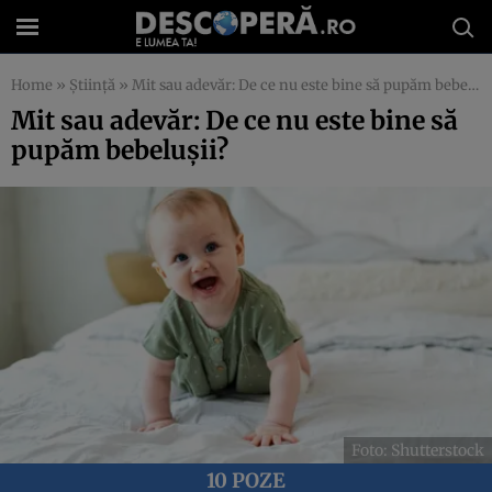
Home
»
Știință
»
Mit sau adevăr: De ce nu este bine să pupăm bebelușii?
Mit sau adevăr: De ce nu este bine să
pupăm bebelușii?
Foto: Shutterstock
10 POZE