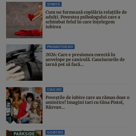
ȘTIINȚĂ
Cum ne formează copilăria relațiile de
adulți. Povestea psihologului care a
schimbat felul în care înțelegem
iubirea
PROMOTOR.RO
2026: Care e presiunea corectă în
anvelope pe caniculă. Cauciucurile de
iarnă pot să facă...
CIAO.RO
Poveştile de iubire care au rămas doar o
amintire! Imagini tari cu Gina Pistol,
Răzvan...
GO4IT.RO