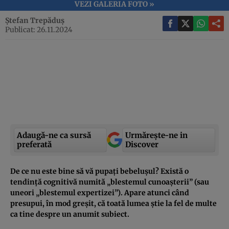
VEZI GALERIA FOTO »
Ștefan Trepăduș
Publicat: 26.11.2024
Adaugă-ne ca sursă
Urmărește-ne in
preferată
Discover
De ce nu este bine să vă pupați bebelușul? Există o
tendință cognitivă numită „blestemul cunoașterii” (sau
uneori „blestemul expertizei”). Apare atunci când
presupui, în mod greșit, că toată lumea știe la fel de multe
ca tine despre un anumit subiect.