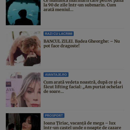
Ce mănâncă marinarii care petrec până
la 90 de zile într-un submarin. Cum
arată meniul...
RAZI CU LACRIMI
BANCUL ZILEI. Badea Gheorghe: – Nu
pot face dragoste!
AVANTAJE.RO
Cum arată vedeta noastră, după ce și-a
făcut lifting facial: „Am purtat ochelari
de soare...
PROSPORT
Ioana Țiriac, vacanță de mega – lux
într-un castel unde o noapte de cazare