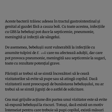
Aceste bacterii trăiesc adesea în tractul gastrointestinal și
genital al gazdei fără a cauza boli. Cu toate acestea, infecțiile
cu GBS la bebeluși pot duce la septicemie, pneumonie,
meningită și infecții ale sângelui.
De asemenea, bebelușii sunt vulnerabili la infecțiile cu
E. coli
anumite tulpini de
care nu afectează adulții, dar care
pot provoca pneumonie, meningită sau septicemie la sugari,
toate cu rezultate potențial grave.
Părinții ar trebui să se simtă încrezători să le ceară
vizitatorilor să evite să pupe sau să atingă copilul. Dacă
vizitatorii sunt preocupați de bunăstarea bebelușului, nu ar
trebui să se simtă jigniți de o astfel de solicitare.
Cea mai grijulie acțiune din partea unui vizitator este să evite
să expună bebelușul la riscuri. Totuși, dacă există un motiv
întemeiat pentru care trebuie să pupi copilul, există măsuri