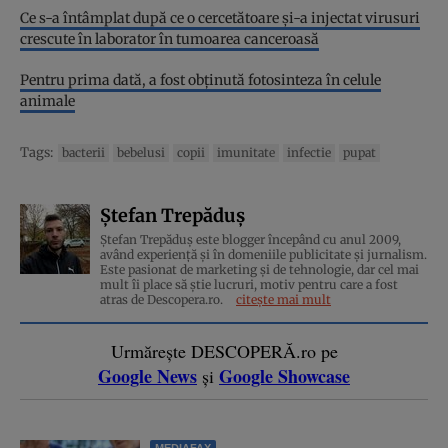
Ce s-a întâmplat după ce o cercetătoare și-a injectat virusuri
crescute în laborator în tumoarea canceroasă
Pentru prima dată, a fost obținută fotosinteza în celule
animale
Tags:
bacterii
bebelusi
copii
imunitate
infectie
pupat
Ștefan Trepăduș
Ștefan Trepăduș este blogger începând cu anul 2009,
având experiență și în domeniile publicitate și jurnalism.
Este pasionat de marketing și de tehnologie, dar cel mai
mult îi place să știe lucruri, motiv pentru care a fost
atras de Descopera.ro.
citește mai mult
Urmărește DESCOPERĂ.ro pe
Google News
Google Showcase
și
MEDIAFAX