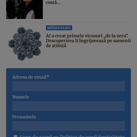
costă...
MEDIAFAX.RO
AI a creat primele virusuri „de la zero”.
Descoperirea îi îngrijorează pe oamenii
de știință
Adresa de email*
Numele
Prenumele
Sunt de acord cu
Politica de confidentialitate