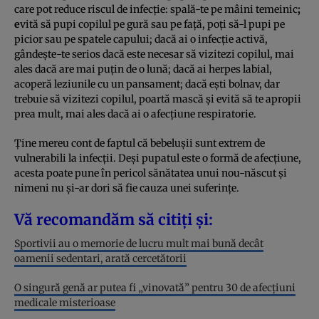
care pot reduce riscul de infecție: spală-te pe mâini temeinic
;
e
vită să pupi copilul pe gură sau pe față, poți să-l pupi pe
picior sau pe spatele capului; dacă ai o infecție activă,
gândește-te serios dacă este necesar să vizitezi copilul, mai
ales dacă are mai puțin de o lună; dacă ai herpes labial,
acoperă leziunile cu un pansament; dacă ești bolnav, dar
trebuie să vizitezi copilul, poartă mască și evită să te apropii
prea mult, mai ales dacă ai o afecțiune respiratorie.
Ține mereu cont de faptul că bebelușii sunt extrem de
vulnerabili la infecții. Deși pupatul este o formă de afecțiune,
acesta poate pune în pericol sănătatea unui nou-născut și
nimeni nu și-ar dori să fie cauza unei suferințe.
Vă recomandăm să citiți și:
Sportivii au o memorie de lucru mult mai bună decât
oamenii sedentari, arată cercetătorii
O singură genă ar putea fi „vinovată” pentru 30 de afecțiuni
medicale misterioase