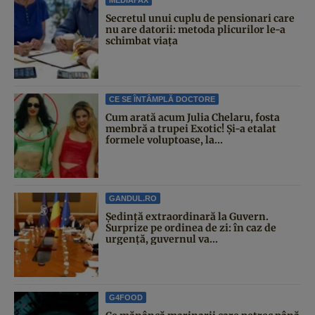
Secretul unui cuplu de pensionari care
nu are datorii: metoda plicurilor le-a
schimbat viața
CE SE ÎNTÂMPLĂ DOCTORE
Cum arată acum Julia Chelaru, fosta
membră a trupei Exotic! Și-a etalat
formele voluptoase, la...
GANDUL.RO
Şedinţă extraordinară la Guvern.
Surprize pe ordinea de zi: în caz de
urgență, guvernul va...
G4FOOD