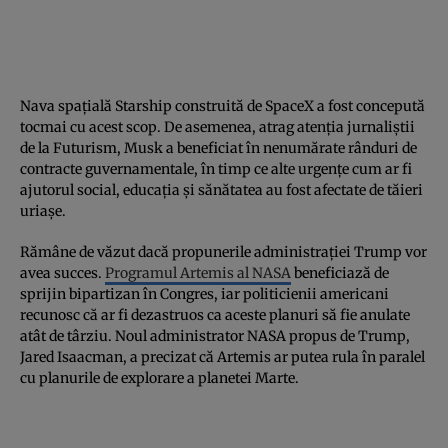
Nava spațială Starship construită de SpaceX a fost concepută
tocmai cu acest scop. De asemenea, atrag atenția jurnaliștii
de la Futurism, Musk a beneficiat în nenumărate rânduri de
contracte guvernamentale, în timp ce alte urgențe cum ar fi
ajutorul social, educația și sănătatea au fost afectate de tăieri
uriașe.
Rămâne de văzut dacă propunerile administrației Trump vor
avea succes.
Programul Artemis al NASA
beneficiază de
sprijin bipartizan în Congres, iar politicienii americani
recunosc că ar fi dezastruos ca aceste planuri să fie anulate
atât de târziu. Noul administrator NASA propus de Trump,
Jared Isaacman, a precizat că Artemis ar putea rula în paralel
cu planurile de explorare a planetei Marte.