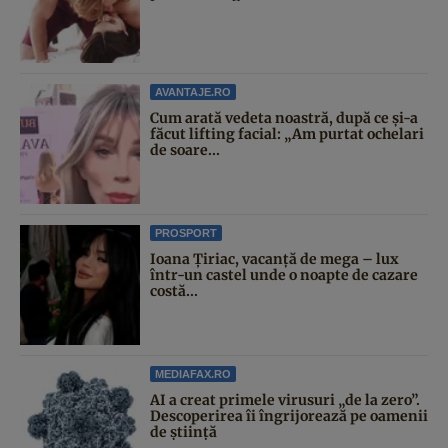
AVANTAJE.RO
Cum arată vedeta noastră, după ce și-a
făcut lifting facial: „Am purtat ochelari
de soare...
PROSPORT
Ioana Țiriac, vacanță de mega – lux
într-un castel unde o noapte de cazare
costă...
MEDIAFAX.RO
AI a creat primele virusuri „de la zero”.
Descoperirea îi îngrijorează pe oamenii
de știință