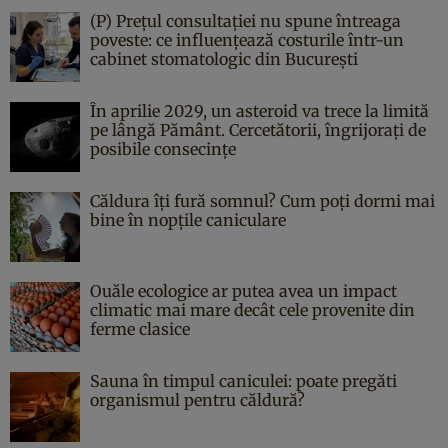
(P) Prețul consultației nu spune întreaga
poveste: ce influențează costurile într-un
cabinet stomatologic din București
În aprilie 2029, un asteroid va trece la limită
pe lângă Pământ. Cercetătorii, îngrijorați de
posibile consecințe
Căldura îți fură somnul? Cum poți dormi mai
bine în nopțile caniculare
Ouăle ecologice ar putea avea un impact
climatic mai mare decât cele provenite din
ferme clasice
Sauna în timpul caniculei: poate pregăti
organismul pentru căldură?