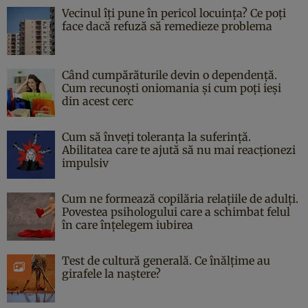
Vecinul îți pune în pericol locuința? Ce poți
face dacă refuză să remedieze problema
Când cumpărăturile devin o dependență.
Cum recunoști oniomania și cum poți ieși
din acest cerc
Cum să înveți toleranța la suferință.
Abilitatea care te ajută să nu mai reacționezi
impulsiv
Cum ne formează copilăria relațiile de adulți.
Povestea psihologului care a schimbat felul
în care înțelegem iubirea
Test de cultură generală. Ce înălțime au
girafele la naștere?