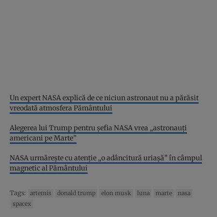
Un expert NASA explică de ce niciun astronaut nu a părăsit
vreodată atmosfera Pământului
Alegerea lui Trump pentru șefia NASA vrea „astronauți
americani pe Marte”
NASA urmărește cu atenție „o adâncitură uriașă” în câmpul
magnetic al Pământului
Tags:
artemis
donald trump
elon musk
luna
marte
nasa
spacex