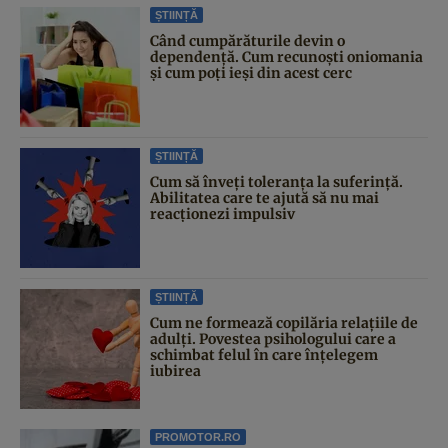
ȘTIINȚĂ
Când cumpărăturile devin o
dependență. Cum recunoști oniomania
și cum poți ieși din acest cerc
ȘTIINȚĂ
Cum să înveți toleranța la suferință.
Abilitatea care te ajută să nu mai
reacționezi impulsiv
ȘTIINȚĂ
Cum ne formează copilăria relațiile de
adulți. Povestea psihologului care a
schimbat felul în care înțelegem
iubirea
PROMOTOR.RO