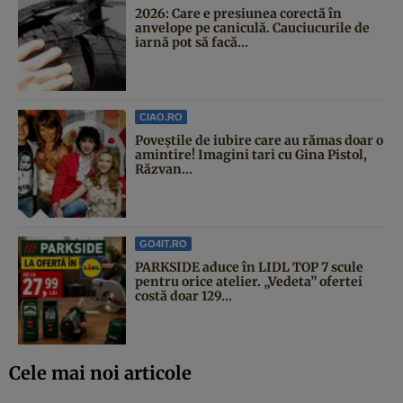
2026: Care e presiunea corectă în
anvelope pe caniculă. Cauciucurile de
iarnă pot să facă...
CIAO.RO
Poveştile de iubire care au rămas doar o
amintire! Imagini tari cu Gina Pistol,
Răzvan...
GO4IT.RO
PARKSIDE aduce în LIDL TOP 7 scule
pentru orice atelier. „Vedeta” ofertei
costă doar 129...
Cele mai noi articole