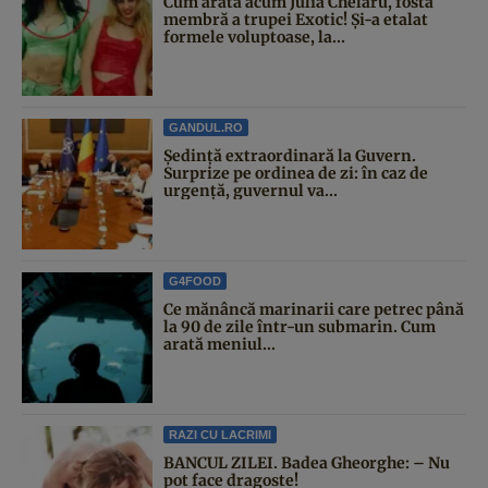
Cum arată acum Julia Chelaru, fosta
membră a trupei Exotic! Și-a etalat
formele voluptoase, la...
GANDUL.RO
Şedinţă extraordinară la Guvern.
Surprize pe ordinea de zi: în caz de
urgență, guvernul va...
G4FOOD
Ce mănâncă marinarii care petrec până
la 90 de zile într-un submarin. Cum
arată meniul...
RAZI CU LACRIMI
BANCUL ZILEI. Badea Gheorghe: – Nu
pot face dragoste!