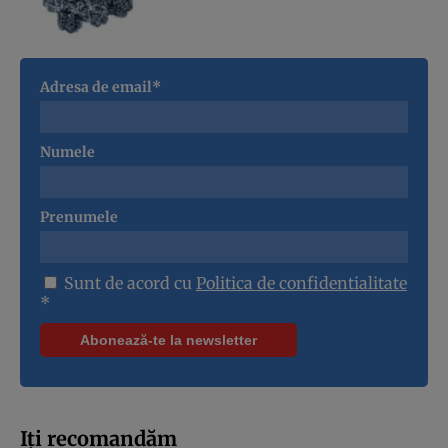
Adresa de email*
Numele
Prenumele
Sunt de acord cu
Politica de confidentialitate
*
Iți recomandăm