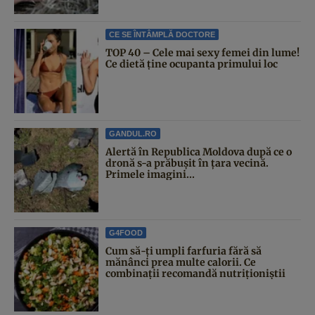
CE SE ÎNTÂMPLĂ DOCTORE
TOP 40 – Cele mai sexy femei din lume!
Ce dietă ține ocupanta primului loc
GANDUL.RO
Alertă în Republica Moldova după ce o
dronă s-a prăbușit în țara vecină.
Primele imagini...
G4FOOD
Cum să-ți umpli farfuria fără să
mănânci prea multe calorii. Ce
combinații recomandă nutriționiștii