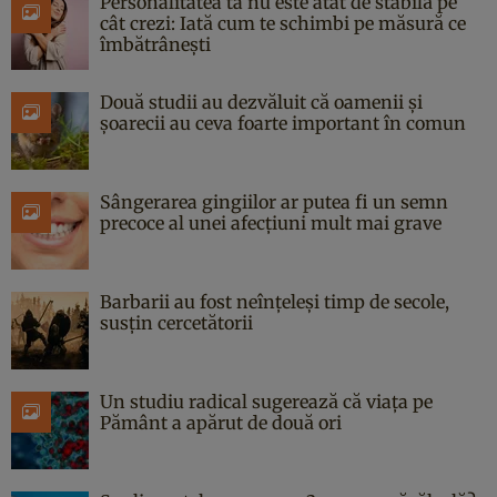
Personalitatea ta nu este atât de stabilă pe
cât crezi: Iată cum te schimbi pe măsură ce
îmbătrânești
Două studii au dezvăluit că oamenii și
șoarecii au ceva foarte important în comun
Sângerarea gingiilor ar putea fi un semn
precoce al unei afecțiuni mult mai grave
Barbarii au fost neînțeleși timp de secole,
susțin cercetătorii
Un studiu radical sugerează că viața pe
Pământ a apărut de două ori