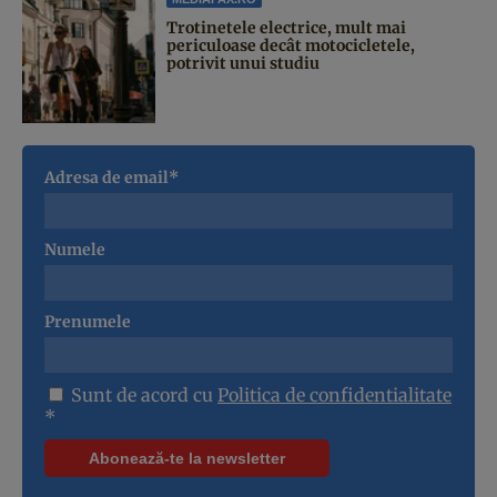
Trotinetele electrice, mult mai
periculoase decât motocicletele,
potrivit unui studiu
Adresa de email*
Numele
Prenumele
Sunt de acord cu
Politica de confidentialitate
*