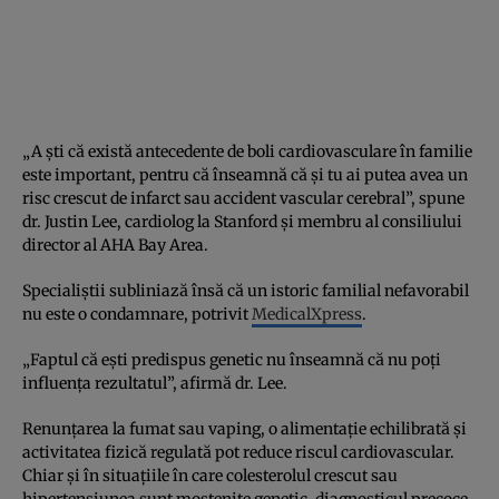
„A ști că există antecedente de boli cardiovasculare în familie
este important, pentru că înseamnă că și tu ai putea avea un
risc crescut de infarct sau accident vascular cerebral”, spune
dr. Justin Lee, cardiolog la Stanford și membru al consiliului
director al AHA Bay Area.
Specialiștii subliniază însă că un istoric familial nefavorabil
nu este o condamnare, potrivit
MedicalXpress
.
„Faptul că ești predispus genetic nu înseamnă că nu poți
influența rezultatul”, afirmă dr. Lee.
Renunțarea la fumat sau vaping, o alimentație echilibrată și
activitatea fizică regulată pot reduce riscul cardiovascular.
Chiar și în situațiile în care colesterolul crescut sau
hipertensiunea sunt moștenite genetic, diagnosticul precoce