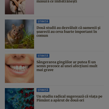
măsură ce îmbătrânești
ȘTIINȚĂ
Două studii au dezvăluit că oamenii și
șoarecii au ceva foarte important în
comun
ȘTIINȚĂ
Sângerarea gingiilor ar putea fi un
semn precoce al unei afecțiuni mult
mai grave
ȘTIINȚĂ
Un studiu radical sugerează că viața pe
Pământ a apărut de două ori