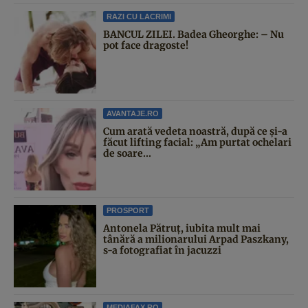
RAZI CU LACRIMI
BANCUL ZILEI. Badea Gheorghe: – Nu
pot face dragoste!
AVANTAJE.RO
Cum arată vedeta noastră, după ce și-a
făcut lifting facial: „Am purtat ochelari
de soare...
PROSPORT
Antonela Pătruț, iubita mult mai
tânără a milionarului Arpad Paszkany,
s-a fotografiat în jacuzzi
MEDIAFAX.RO