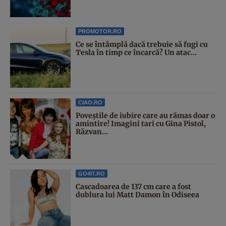
PROMOTOR.RO
Ce se întâmplă dacă trebuie să fugi cu
Tesla în timp ce încarcă? Un atac...
CIAO.RO
Poveştile de iubire care au rămas doar o
amintire! Imagini tari cu Gina Pistol,
Răzvan...
GO4IT.RO
Cascadoarea de 137 cm care a fost
dublura lui Matt Damon în Odiseea