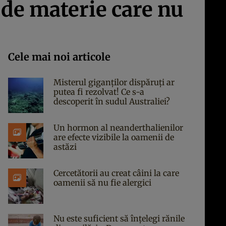
 de materie care nu
Cele mai noi articole
Misterul giganților dispăruți ar
putea fi rezolvat! Ce s-a
descoperit în sudul Australiei?
Un hormon al neanderthalienilor
are efecte vizibile la oamenii de
astăzi
Cercetătorii au creat câini la care
oamenii să nu fie alergici
Nu este suficient să înțelegi rănile