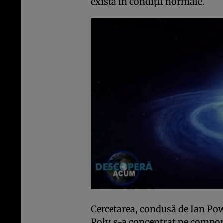
există în condiții normale.
Cercetarea, condusă de Ian Pow
Poly, s-a concentrat pe compor