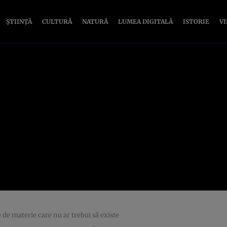
ȘTIINȚĂ
CULTURĂ
NATURĂ
LUMEA DIGITALĂ
ISTORIE
V
 de materie care nu ar trebui să existe