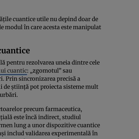
tățile cuantice utile nu depind doar de
de modul în care acesta este manipulat
 cuantice
lă pentru rezolvarea uneia dintre cele
lui cuantic
: „zgomotul” sau
ri. Prin sincronizarea precisă a
de știință pot proiecta sisteme mult
turbări.
ctoarelor precum farmaceutica,
ială este încă indirect, studiul
ermen lung a unor dispozitive cuantice
și includ validarea experimentală în