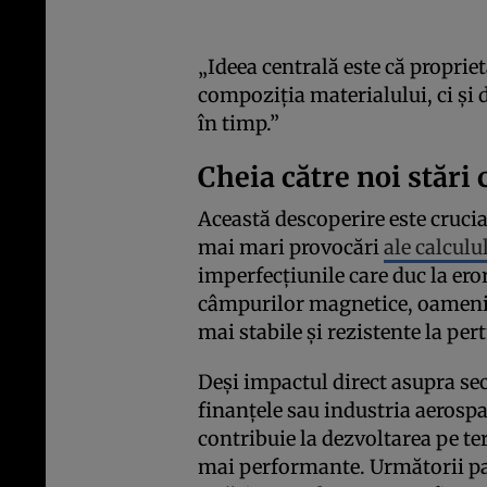
„Ideea centrală este că proprie
compoziția materialului, ci și 
în timp.”
Cheia către noi stări
Această descoperire este crucia
mai mari provocări
ale calculu
imperfecțiunile care duc la ero
câmpurilor magnetice, oamenii 
mai stabile și rezistente la per
Deși impactul direct asupra se
finanțele sau industria aerospaț
contribuie la dezvoltarea pe t
mai performante. Următorii pa