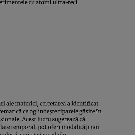
perimentele cu atomi ultra-reci.
i ale materiei, cercetarea a identificat
ematică ce oglindește tiparele găsite în
ionale. Acest lucru sugerează că
late temporal, pot oferi modalități noi
mplexă, scrie
Sciencedaily.