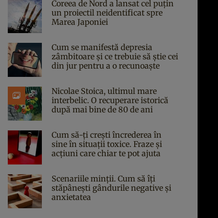
Coreea de Nord a lansat cel puțin
un proiectil neidentificat spre
Marea Japoniei
Cum se manifestă depresia
zâmbitoare și ce trebuie să știe cei
din jur pentru a o recunoaște
Nicolae Stoica, ultimul mare
interbelic. O recuperare istorică
după mai bine de 80 de ani
Cum să-ți crești încrederea în
sine în situații toxice. Fraze și
acțiuni care chiar te pot ajuta
Scenariile minții. Cum să îți
stăpânești gândurile negative și
anxietatea