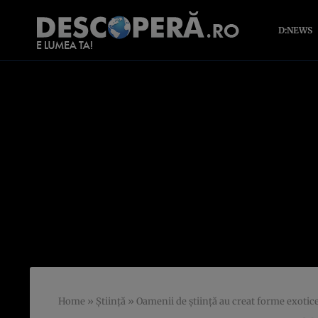
D:NEWS
Home
»
Știință
»
Oamenii de știință au creat forme exotice