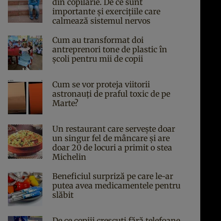
din copilărie. De ce sunt
importante și exercițiile care
calmează sistemul nervos
Cum au transformat doi
antreprenori tone de plastic în
școli pentru mii de copii
Cum se vor proteja viitorii
astronauți de praful toxic de pe
Marte?
Un restaurant care servește doar
un singur fel de mâncare și are
doar 20 de locuri a primit o stea
Michelin
Beneficiul surpriză pe care le-ar
putea avea medicamentele pentru
slăbit
De ce copiii crescuți fără telefoane