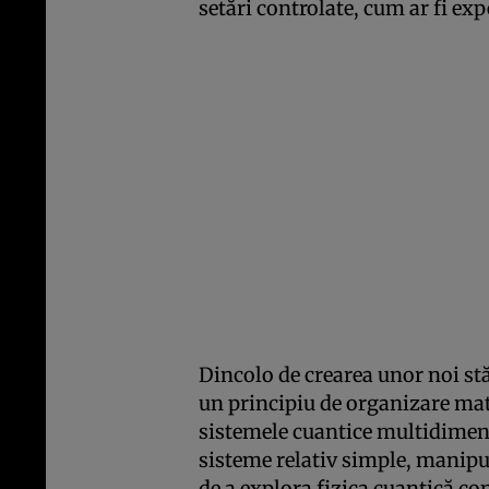
setări controlate, cum ar fi ex
Dincolo de crearea unor noi stăr
un principiu de organizare mat
sistemele cuantice multidimens
sisteme relativ simple, manipu
de a explora fizica cuantică co