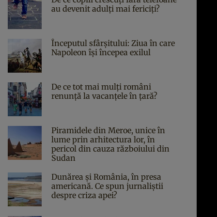
au devenit adulți mai fericiți?
Începutul sfârşitului: Ziua în care
Napoleon îşi începea exilul
De ce tot mai mulți români
renunță la vacanțele în țară?
Piramidele din Meroe, unice în
lume prin arhitectura lor, în
pericol din cauza războiului din
Sudan
Dunărea și România, în presa
americană. Ce spun jurnaliștii
despre criza apei?