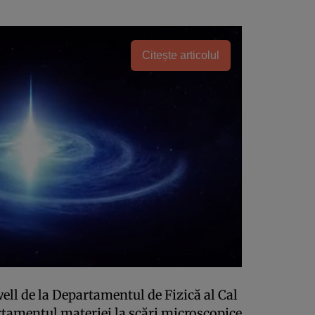
Citește articolul
ell de la Departamentul de Fizică al Cal
tamentul materiei la scări microscopice