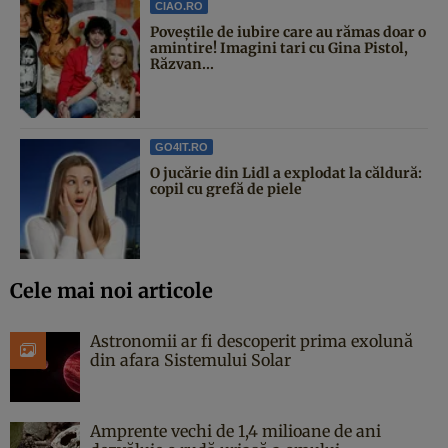
CIAO.RO
Poveştile de iubire care au rămas doar o
amintire! Imagini tari cu Gina Pistol,
Răzvan...
GO4IT.RO
O jucărie din Lidl a explodat la căldură:
copil cu grefă de piele
Cele mai noi articole
Astronomii ar fi descoperit prima exolună
din afara Sistemului Solar
Amprente vechi de 1,4 milioane de ani