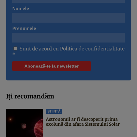
Numele
Prenumele
Sunt de acord cu
Politica de confidentialitate
*
Iți recomandăm
ȘTIINȚĂ
Astronomii ar fi descoperit prima
exolună din afara Sistemului Solar