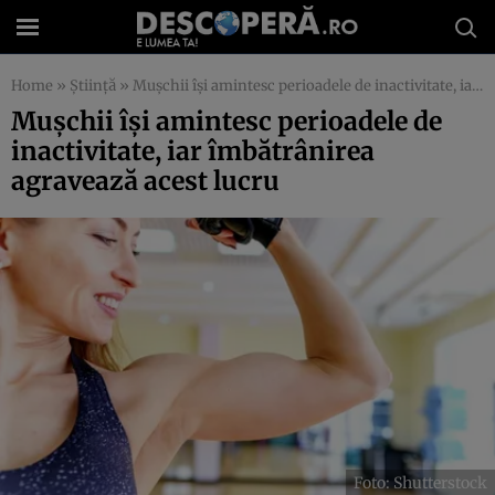
Home
»
Știință
»
Mușchii își amintesc perioadele de inactivitate, iar îmbătrânirea agravează acest lucru
Mușchii își amintesc perioadele de
inactivitate, iar îmbătrânirea
agravează acest lucru
Foto: Shutterstock