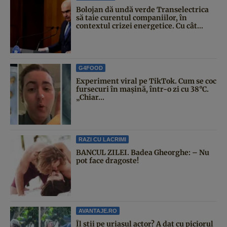
Bolojan dă undă verde Transelectrica
să taie curentul companiilor, în
contextul crizei energetice. Cu cât...
G4FOOD
Experiment viral pe TikTok. Cum se coc
fursecuri în mașină, într-o zi cu 38°C.
„Chiar...
RAZI CU LACRIMI
BANCUL ZILEI. Badea Gheorghe: – Nu
pot face dragoste!
AVANTAJE.RO
Îl știi pe uriașul actor? A dat cu piciorul