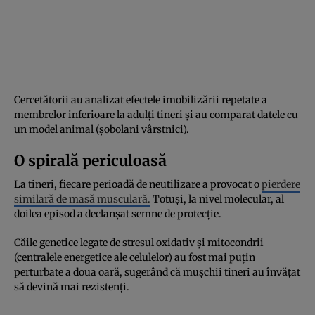
Cercetătorii au analizat efectele imobilizării repetate a
membrelor inferioare la adulți tineri și au comparat datele cu
un model animal (șobolani vârstnici).
O spirală periculoasă
La tineri, fiecare perioadă de neutilizare a provocat o
pierdere
similară de masă musculară.
Totuși, la nivel molecular, al
doilea episod a declanșat semne de protecție.
Căile genetice legate de stresul oxidativ și mitocondrii
(centralele energetice ale celulelor) au fost mai puțin
perturbate a doua oară, sugerând că mușchii tineri au învățat
să devină mai rezistenți.