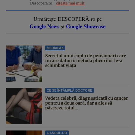
Descopera.ro
citește mai mult
Urmărește DESCOPERĂ.ro pe
Google News
Google Showcase
și
MEDIAFAX
Secretul unui cuplu de pensionari care
nu are datorii: metoda plicurilor le-a
schimbat viața
CE SE ÎNTÂMPLĂ DOCTORE
Vedeta celebră, diagnosticată cu cancer
pentru a doua oară, dar a ales să
păstreze totul...
GANDUL.RO