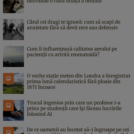
dezvăluie o rudă uriașă a omului
Când cei dragi te ignoră: cum să scapi de
anxietate fără să devii rece sau defensiv
Cum îi influențează calitatea aerului pe
pacienții cu artrită reumatoidă?
O veche stație meteo din Londra a înregistrat
prima lună calendaristică fără ploaie din
1871 încoace
Trucul ingenios prin care un profesor i-a
prins pe studenții care își făceau lucrările
folosind AI
De ce oamenii au încetat să-i îngroape pe cei