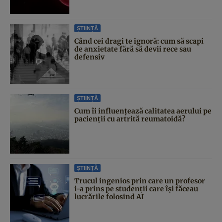
ȘTIINȚĂ
Când cei dragi te ignoră: cum să scapi
de anxietate fără să devii rece sau
defensiv
ȘTIINȚĂ
Cum îi influențează calitatea aerului pe
pacienții cu artrită reumatoidă?
ȘTIINȚĂ
Trucul ingenios prin care un profesor
i-a prins pe studenții care își făceau
lucrările folosind AI