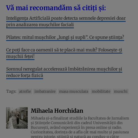
Vă mai recomandăm să citiți și:
Inteligența Artificială poate detecta semnele depresiei doar
prin analizarea mușchilor faciali
Pilates: mitul mușchilor „lungi și supli”. Ce spune știința?
Ce poți face ca oamenii să te placă mai mult? Folosește-ți
mușchii feței!
Somnul neregulat accelerează îmbătrânirea mușchilor și
reduce forța fizică
Tags:
atrofie
imbatranire
masa musculara
mobilitate
muschi
Mihaela Horchidan
Mihaela și-a finalizat studiile la Facultatea de Jurnalism
și Științele Comunicării din cadrul Universității din
București, având experiență în presa online și radio.
Curiozitatea, dorința de a afla cât mai multe și pasiunea
pentru istorie, ştiinţă şi natură au condus-o către