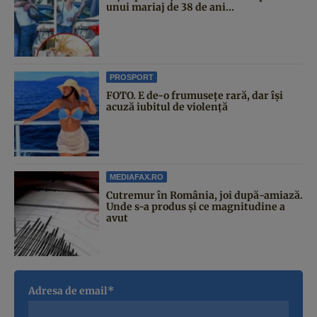
unui mariaj de 38 de ani...
PROSPORT
FOTO. E de-o frumusețe rară, dar își
acuză iubitul de violență
MEDIAFAX.RO
Cutremur în România, joi după-amiază.
Unde s-a produs și ce magnitudine a
avut
Adresa de email*