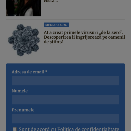
costă...
MEDIAFAX.RO
AI a creat primele virusuri „de la zero”.
Descoperirea îi îngrijorează pe oamenii
de știință
Adresa de email*
Numele
Prenumele
Sunt de acord cu
Politica de confidentialitate