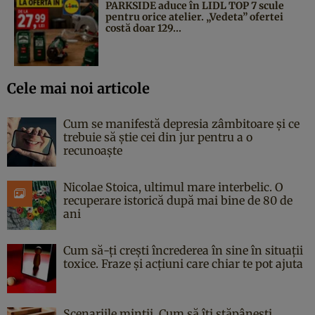
PARKSIDE aduce în LIDL TOP 7 scule
pentru orice atelier. „Vedeta” ofertei
costă doar 129...
Cele mai noi articole
Cum se manifestă depresia zâmbitoare și ce
trebuie să știe cei din jur pentru a o
recunoaște
Nicolae Stoica, ultimul mare interbelic. O
recuperare istorică după mai bine de 80 de
ani
Cum să-ți crești încrederea în sine în situații
toxice. Fraze și acțiuni care chiar te pot ajuta
Scenariile minții. Cum să îți stăpânești