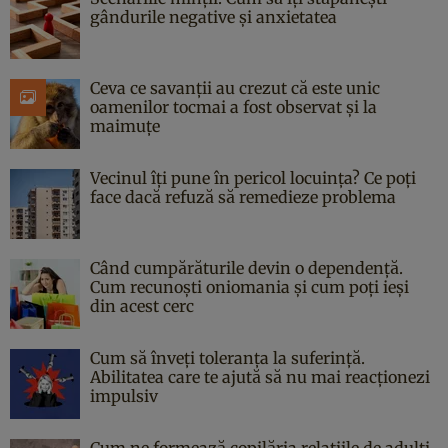
gândurile negative și anxietatea
Ceva ce savanții au crezut că este unic
oamenilor tocmai a fost observat și la
maimuțe
Vecinul îți pune în pericol locuința? Ce poți
face dacă refuză să remedieze problema
Când cumpărăturile devin o dependență.
Cum recunoști oniomania și cum poți ieși
din acest cerc
Cum să înveți toleranța la suferință.
Abilitatea care te ajută să nu mai reacționezi
impulsiv
Cum ne formează copilăria relațiile de adulți.