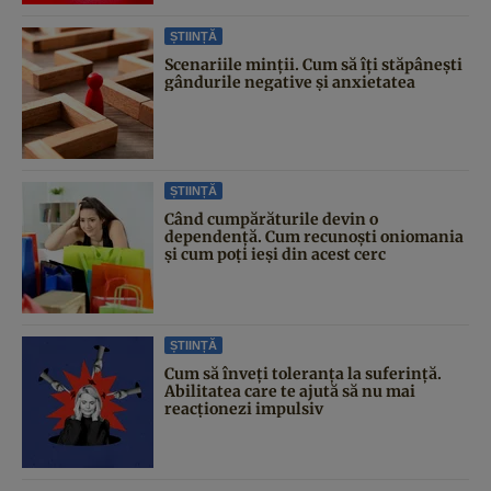
ȘTIINȚĂ
Scenariile minții. Cum să îți stăpânești
gândurile negative și anxietatea
ȘTIINȚĂ
Când cumpărăturile devin o
dependență. Cum recunoști oniomania
și cum poți ieși din acest cerc
ȘTIINȚĂ
Cum să înveți toleranța la suferință.
Abilitatea care te ajută să nu mai
reacționezi impulsiv