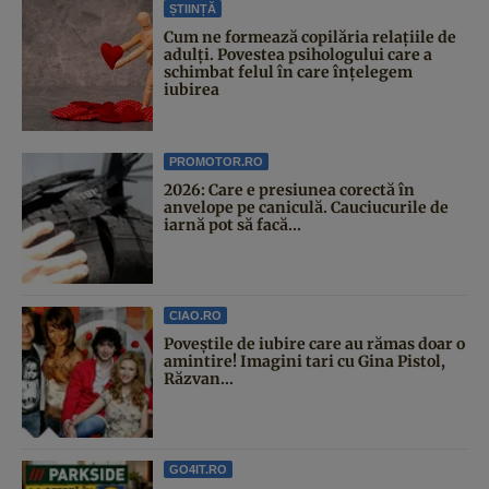
ȘTIINȚĂ
Cum ne formează copilăria relațiile de
adulți. Povestea psihologului care a
schimbat felul în care înțelegem
iubirea
PROMOTOR.RO
2026: Care e presiunea corectă în
anvelope pe caniculă. Cauciucurile de
iarnă pot să facă...
CIAO.RO
Poveştile de iubire care au rămas doar o
amintire! Imagini tari cu Gina Pistol,
Răzvan...
GO4IT.RO