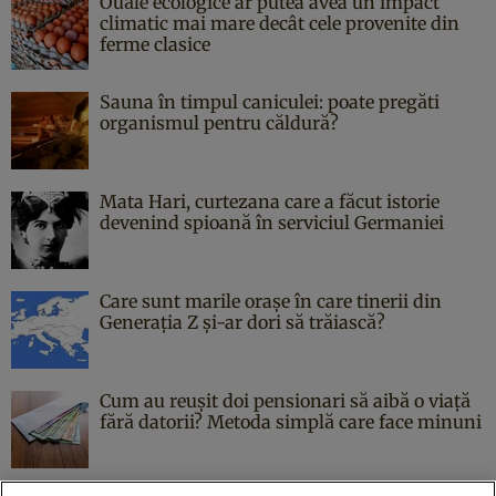
Ouăle ecologice ar putea avea un impact
climatic mai mare decât cele provenite din
ferme clasice
Sauna în timpul caniculei: poate pregăti
organismul pentru căldură?
Mata Hari, curtezana care a făcut istorie
devenind spioană în serviciul Germaniei
Care sunt marile orașe în care tinerii din
Generația Z și-ar dori să trăiască?
Cum au reușit doi pensionari să aibă o viață
fără datorii? Metoda simplă care face minuni