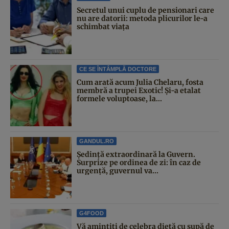
Secretul unui cuplu de pensionari care
nu are datorii: metoda plicurilor le-a
schimbat viața
CE SE ÎNTÂMPLĂ DOCTORE
Cum arată acum Julia Chelaru, fosta
membră a trupei Exotic! Și-a etalat
formele voluptoase, la...
GANDUL.RO
Şedinţă extraordinară la Guvern.
Surprize pe ordinea de zi: în caz de
urgență, guvernul va...
G4FOOD
Vă amintiți de celebra dietă cu supă de