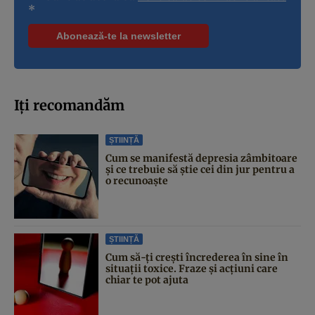
*
Iți recomandăm
ȘTIINȚĂ
Cum se manifestă depresia zâmbitoare
și ce trebuie să știe cei din jur pentru a
o recunoaște
ȘTIINȚĂ
Cum să-ți crești încrederea în sine în
situații toxice. Fraze și acțiuni care
chiar te pot ajuta