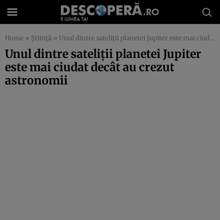
Home
»
Știință
»
Unul dintre sateliții planetei Jupiter este mai ciudat decât au crezut astronomii
Unul dintre sateliții planetei Jupiter
este mai ciudat decât au crezut
astronomii