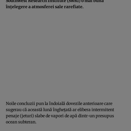
Southwest Research Institute (SwRI) o mai bună
înțelegere a atmosferei sale rarefiate.
Noile concluzii pun la îndoială dovezile anterioare care
sugerau că această lună înghețată ar elibera intermitent
penaje (jeturi) slabe de vapori de apă dintr-un presupus
ocean subteran.