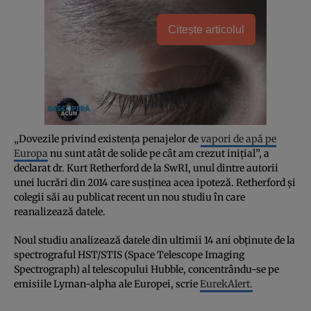
Citește articolul
„Dovezile privind existența penajelor de
vapori de apă pe
Europa
nu sunt atât de solide pe cât am crezut inițial”, a
declarat dr. Kurt Retherford de la SwRI, unul dintre autorii
unei lucrări din 2014 care susținea acea ipoteză. Retherford și
colegii săi au publicat recent un nou studiu în care
reanalizează datele.
Noul studiu analizează datele din ultimii 14 ani obținute de la
spectrograful HST/STIS (Space Telescope Imaging
Spectrograph) al telescopului Hubble, concentrându-se pe
emisiile Lyman-alpha ale Europei, scrie
EurekAlert.