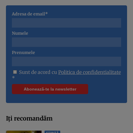
Adresa de email*
Numele
Prenumele
Sunt de acord cu
Politica de confidentialitate
*
Iți recomandăm