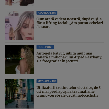
AVANTAJE.RO
Cum arată vedeta noastră, după ce și-a
făcut lifting facial: „Am purtat ochelari
de soare...
PROSPORT
Antonela Pătruț, iubita mult mai
tânără a milionarului Arpad Paszkany,
s-a fotografiat în jacuzzi
MEDIAFAX.RO
Utilizatorii trotinetelor electrice, de 3
ori mai predispuși la traumatisme
cranio-cerebrale decât motocicliștii