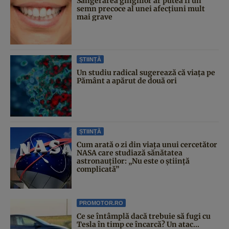
Sângerarea gingiilor ar putea fi un
semn precoce al unei afecțiuni mult
mai grave
ȘTIINȚĂ
Un studiu radical sugerează că viața pe
Pământ a apărut de două ori
ȘTIINȚĂ
Cum arată o zi din viața unui cercetător
NASA care studiază sănătatea
astronauților: „Nu este o știință
complicată”
PROMOTOR.RO
Ce se întâmplă dacă trebuie să fugi cu
Tesla în timp ce încarcă? Un atac...