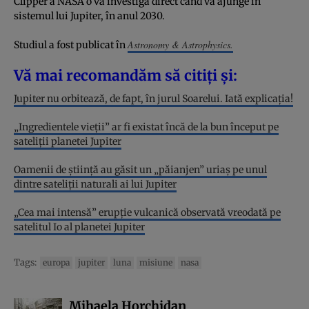
Clipper a NASA o va investiga direct când va ajunge în
sistemul lui Jupiter, în anul 2030.
Astronomy & Astrophysics.
Studiul a fost publicat în
Vă mai recomandăm să citiți și:
Jupiter nu orbitează, de fapt, în jurul Soarelui. Iată explicația!
„Ingredientele vieții” ar fi existat încă de la bun început pe
sateliții planetei Jupiter
Oamenii de știință au găsit un „păianjen” uriaș pe unul
dintre sateliții naturali ai lui Jupiter
„Cea mai intensă” erupție vulcanică observată vreodată pe
satelitul Io al planetei Jupiter
Tags:
europa
jupiter
luna
misiune
nasa
Mihaela Horchidan