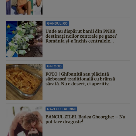
GANDUL.RO
Unde au dispărut banii din PNRR
destinați noilor centrale pe gaze?
România și-a închis centralele...
G4FOOD
FOTO | Ghibaniță sau plăcintă
sârbească tradițională cu brânză
sărată. Nu e desert, ci aperitiv...
RAZI CU LACRIMI
BANCUL ZILEI. Badea Gheorghe: – Nu
pot face dragoste!