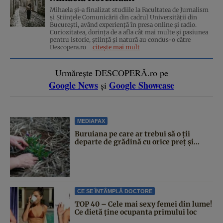
Mihaela și-a finalizat studiile la Facultatea de Jurnalism
și Științele Comunicării din cadrul Universității din
București, având experiență în presa online și radio.
Curiozitatea, dorința de a afla cât mai multe și pasiunea
pentru istorie, ştiinţă şi natură au condus-o către
Descopera.ro
citește mai mult
Urmărește DESCOPERĂ.ro pe
Google News
Google Showcase
și
MEDIAFAX
Buruiana pe care ar trebui să o ții
departe de grădină cu orice preț și...
CE SE ÎNTÂMPLĂ DOCTORE
TOP 40 – Cele mai sexy femei din lume!
Ce dietă ține ocupanta primului loc