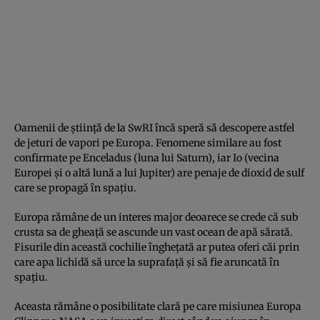
Oamenii de știință de la SwRI încă speră să descopere astfel
de jeturi de vapori pe Europa. Fenomene similare au fost
confirmate pe Enceladus (luna lui Saturn), iar Io (vecina
Europei și o altă lună a lui Jupiter) are penaje de dioxid de sulf
care se propagă în spațiu.
Europa rămâne de un interes major deoarece se crede că sub
crusta sa de gheață se ascunde un vast ocean de apă sărată.
Fisurile din această cochilie înghețată ar putea oferi căi prin
care apa lichidă să urce la suprafață și să fie aruncată în
spațiu.
Aceasta rămâne o posibilitate clară pe care misiunea Europa