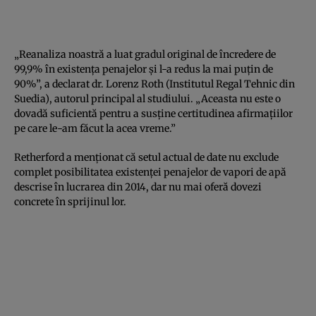
„Reanaliza noastră a luat gradul original de încredere de
99,9% în existența penajelor și l-a redus la mai puțin de
90%”, a declarat dr. Lorenz Roth (Institutul Regal Tehnic din
Suedia), autorul principal al studiului. „Aceasta nu este o
dovadă suficientă pentru a susține certitudinea afirmațiilor
pe care le-am făcut la acea vreme.”
Retherford a menționat că setul actual de date nu exclude
complet posibilitatea existenței penajelor de vapori de apă
descrise în lucrarea din 2014, dar nu mai oferă dovezi
concrete în sprijinul lor.