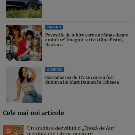
CIAO.RO
Poveştile de iubire care au rămas doar o
amintire! Imagini tari cu Gina Pistol,
Răzvan...
GO4IT.RO
Cascadoarea de 137 cm care a fost
dublura lui Matt Damon în Odiseea
Cele mai noi articole
Un studiu a dezvăluit o „Epocă de Aur”
pierdută din istoria omenirii