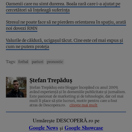
Oamenii care nu simt durerea. Boala rară care i-a ajutat pe
cercetători să înțeleagă suferința
Stresul ne poate face să ne pierdem orientarea în spațiu, arată
noi dovezi RMN
Valurile de căldură, ucigașul tăcut. Cine este cel mai expus și
cum ne putem proteja
Tags:
fotbal
pariuri
pronostic
Ștefan Trepăduș
Ștefan Trepăduș este blogger începând cu anul 2009,
având experiență și în domeniile publicitate și jurnalism.
Este pasionat de marketing și de tehnologie, dar cel mai
mult îi place să știe lucruri, motiv pentru care a fost
atras de Descopera.ro.
citește mai mult
Urmărește DESCOPERĂ.ro pe
Google News
Google Showcase
și