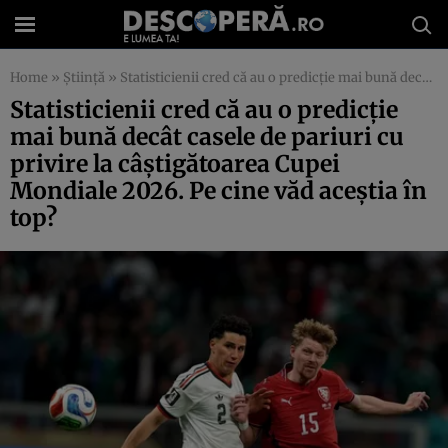
Home
»
Știință
»
Statisticienii cred că au o predicție mai bună decât casele de pariuri cu privire la câștigătoarea Cupei Mondiale 2026. Pe cine văd aceștia în top?
Statisticienii cred că au o predicție
mai bună decât casele de pariuri cu
privire la câștigătoarea Cupei
Mondiale 2026. Pe cine văd aceștia în
top?