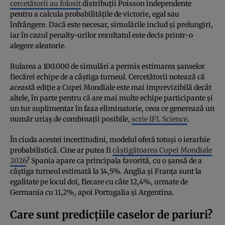
cercetătorii au folosit
distribuții Poisson independente
pentru a calcula probabilitățile de victorie, egal sau
înfrângere. Dacă este necesar, simulările includ și prelungiri,
iar în cazul penalty-urilor rezultatul este decis printr-o
alegere aleatorie.
Rularea a 100.000 de simulări a permis estimarea șanselor
fiecărei echipe de a câștiga turneul. Cercetătorii notează că
această ediție a Cupei Mondiale este mai imprevizibilă decât
altele, în parte pentru că are mai multe echipe participante și
un tur suplimentar în faza eliminatorie, ceea ce generează un
număr uriaș de combinații posibile,
scrie IFL Science
.
În ciuda acestei incertitudini, modelul oferă totuși o ierarhie
probabilistică. Cine ar putea fi
câștigătoarea Cupei Mondiale
2026
? Spania apare ca principala favorită, cu o șansă de a
câștiga turneul estimată la 14,5%. Anglia și Franța sunt la
egalitate pe locul doi, fiecare cu câte 12,4%, urmate de
Germania cu 11,2%, apoi Portugalia și Argentina.
Care sunt predicțiile caselor de pariuri?