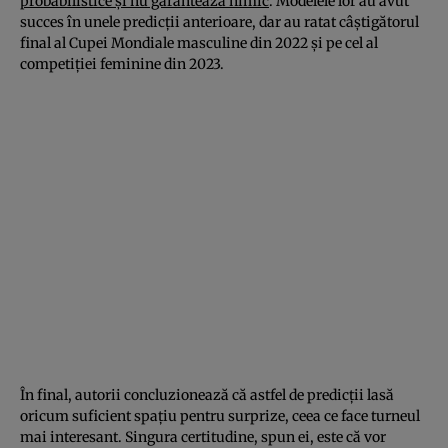
probabilistice și nu garantează nimic
. Modelele lor au avut
succes în unele predicții anterioare, dar au ratat câștigătorul
final al Cupei Mondiale masculine din 2022 și pe cel al
competiției feminine din 2023.
În final, autorii concluzionează că astfel de predicții lasă
oricum suficient spațiu pentru surprize, ceea ce face turneul
mai interesant. Singura certitudine, spun ei, este că vor