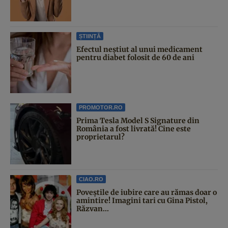
ȘTIINȚĂ
Efectul neștiut al unui medicament
pentru diabet folosit de 60 de ani
PROMOTOR.RO
Prima Tesla Model S Signature din
România a fost livrată! Cine este
proprietarul?
CIAO.RO
Poveştile de iubire care au rămas doar o
amintire! Imagini tari cu Gina Pistol,
Răzvan...