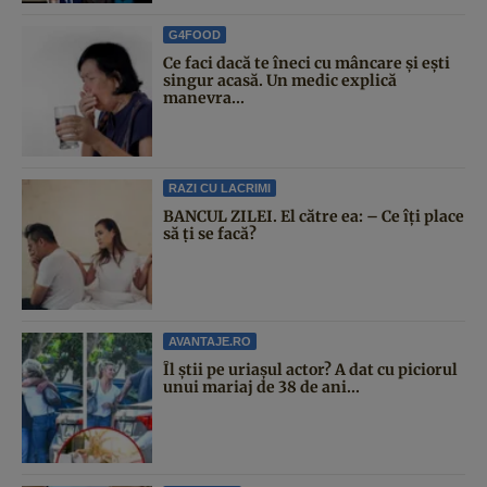
G4FOOD
Ce faci dacă te îneci cu mâncare și ești
singur acasă. Un medic explică
manevra...
RAZI CU LACRIMI
BANCUL ZILEI. El către ea: – Ce îți place
să ți se facă?
AVANTAJE.RO
Îl știi pe uriașul actor? A dat cu piciorul
unui mariaj de 38 de ani...