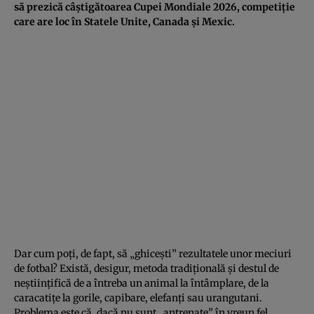
să prezică câștigătoarea Cupei Mondiale 2026, competiție
care are loc în Statele Unite, Canada și Mexic.
Dar cum poți, de fapt, să „ghicești” rezultatele unor meciuri
de fotbal? Există, desigur, metoda tradițională și destul de
neștiințifică de a întreba un animal la întâmplare, de la
caracatițe la gorile, capibare, elefanți sau urangutani.
Problema este că, dacă nu sunt „antrenate” în vreun fel,