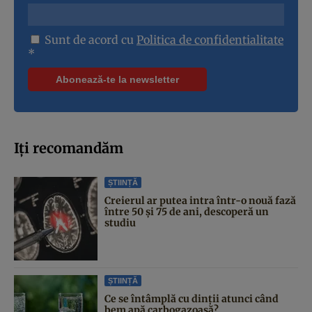
Sunt de acord cu
Politica de confidentialitate
*
Iți recomandăm
ȘTIINȚĂ
Creierul ar putea intra într-o nouă fază
între 50 și 75 de ani, descoperă un
studiu
ȘTIINȚĂ
Ce se întâmplă cu dinții atunci când
bem apă carbogazoasă?