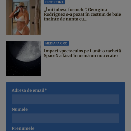
PROSPORT
„Îmi iubesc formele”. Georgina
Rodriguez s-a pozat în costum de baie
înainte de nunta cu...
MEDIAFAX.RO
Impact spectaculos pe Lună: o rachetă
SpaceX a lăsat în urmă un nou crater
Adresa de email*
Numele
Prenumele