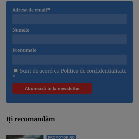
Adresa de email*
Numele
Prenumele
Sunt de acord cu
Politica de confidentialitate
*
Iți recomandăm
PROMOTOR.RO