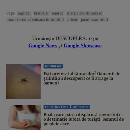
Tags:
arghezi
brancusi
enescu
marele zid chinezesc
masa tacerii si coloana infinitului
orient
poarta sarutului
Urmărește DESCOPERĂ.ro pe
Google News
Google Showcase
și
MEDIAFAX
Ești preferatul țânțarilor? Oamenii de
știință au descoperit ce îi atrage la
oameni
CE SE ÎNTÂMPLĂ DOCTORE
Boala care părea dispărută revine într-
o destinație iubită de turiști. Semnul de
pe piele care...