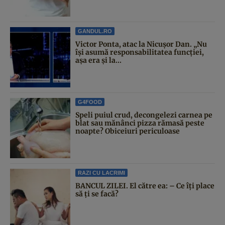
GANDUL.RO
Victor Ponta, atac la Nicușor Dan. „Nu
își asumă responsabilitatea funcției,
așa era și la...
G4FOOD
Speli puiul crud, decongelezi carnea pe
blat sau mănânci pizza rămasă peste
noapte? Obiceiuri periculoase
RAZI CU LACRIMI
BANCUL ZILEI. El către ea: – Ce îți place
să ți se facă?