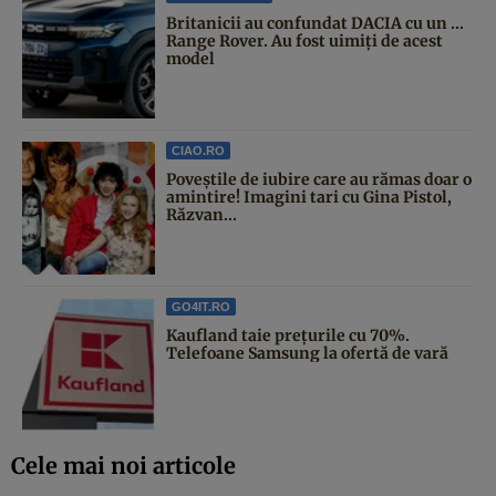
Britanicii au confundat DACIA cu un ...
Range Rover. Au fost uimiți de acest
model
CIAO.RO
Poveştile de iubire care au rămas doar o
amintire! Imagini tari cu Gina Pistol,
Răzvan...
GO4IT.RO
Kaufland taie prețurile cu 70%.
Telefoane Samsung la ofertă de vară
Cele mai noi articole