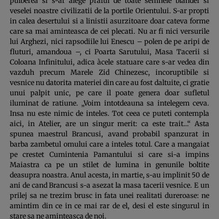
pulberea si s-ar alege praful de toate semnele blandei si
veselei noastre civilizatii de la portile Orientului. S-ar propti
in calea desertului si a linistii asurzitoare doar cateva forme
care sa mai aminteasca de cei plecati. Nu ar fi nici versurile
lui Arghezi, nici rapsodiile lui Enescu – polen de pe aripi de
fluturi, amandoua –, ci Poarta Sarutului, Masa Tacerii si
Coloana Infinitului, adica àcele statuare care s-ar vedea din
vazduh precum Marele Zid Chinezesc, incoruptibile si
vesnice nu datorita materiei din care au fost daltuite, ci gratie
unui palpit unic, pe care il poate genera doar sufletul
iluminat de ratiune. „Voim intotdeauna sa intelegem ceva.
Insa nu este nimic de inteles. Tot ceea ce puteti contempla
aici, in Atelier, are un singur merit: ca este trait…“ Asta
spunea maestrul Brancusi, avand probabil spanzurat in
barba zambetul omului care a inteles totul. Care a mangaiat
pe crestet Cumintenia Pamantului si care si-a impins
Maiastra ca pe un stilet de lumina in genunile boltite
deasupra noastra. Anul acesta, in martie, s-au implinit 50 de
ani de cand Brancusi s-a asezat la masa tacerii vesnice. E un
prilej sa ne trezim brusc in fata unei realitati dureroase: ne
amintim din ce in ce mai rar de el, desi el este singurul in
stare sa ne aminteasca de noi.