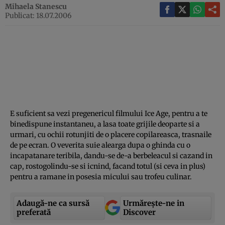
Mihaela Stanescu
Publicat: 18.07.2006
E suficient sa vezi pregenericul filmului Ice Age, pentru a te
binedispune instantaneu, a lasa toate grijile deoparte si a
urmari, cu ochii rotunjiti de o placere copilareasca, trasnaile
de pe ecran. O veverita suie alearga dupa o ghinda cu o
incapatanare teribila, dandu-se de-a berbeleacul si cazand in
cap, rostogolindu-se si icnind, facand totul (si ceva in plus)
pentru a ramane in posesia micului sau trofeu culinar.
Adaugă-ne ca sursă
Urmărește-ne in
preferată
Discover