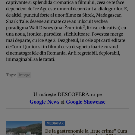
captivante si splendida cromatica a filmului, ceea ce te face
dependent de Ice Age este umorul debordant al dialogurilor. E,
de altfel, punctul forte al unor filme ca Shrek, Madagascar,
Shark Tale: desene animate care au inlocuit vechea
paradigma Walt Disney (mai ?cuminte?, lirica, educativa) cu
una noua, ironica, parodica, sfichiuitoare. Povestea merge
mai departe, cu Ice Age 2. Dezghetul, in cele opt carti editate
de Corint Junior si in filmul ce va dezgheta foarte curand
cinematografele din Romania. Ar fi regretabil, deplorabil,
inimaginabil sa le ratati.
Tags:
ice age
Urmărește DESCOPERĂ.ro pe
Google News
Google Showcase
și
MEDIAFAX
De la gastronomie la „true crime”. Cum