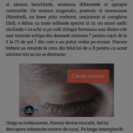
si alatura banchizele, anuleaza diferentele si apropie
contrariile. Un mamut singuratic, puternic si morocanos
(Manfred), un lenes pitic vorbaret, neajutorat si caraghios
(Sid), o felina cu toate reflexele speciei si cu un umor sadic
sticlindu-i in ochi si pe colti (Diego) formeaza una dintre cele
mai trasnite echipe din desenele animate ? pentru copii de la
5 la 75 de ani ? din cate s-au putut vedea pe ecrane. Fiecare
trebuie sa renunte la ceva din felul lui de a fi pentru ca acest
uimitor trio sa nu se destrame.
Citește articolul
Diego se imblanzeste, Manny devine mucalit, Sid isi
descopera nebanuite rezerve de curaj. Pe langa intamplarile