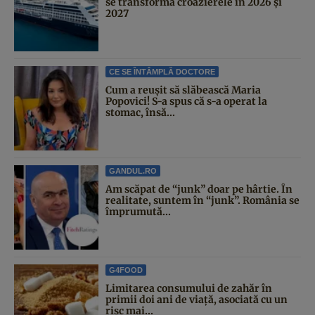
se transformă croazierele în 2026 și
2027
CE SE ÎNTÂMPLĂ DOCTORE
Cum a reușit să slăbească Maria
Popovici! S-a spus că s-a operat la
stomac, însă...
GANDUL.RO
Am scăpat de “junk” doar pe hârtie. În
realitate, suntem în “junk”. România se
împrumută...
G4FOOD
Limitarea consumului de zahăr în
primii doi ani de viață, asociată cu un
risc mai...