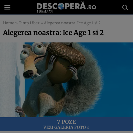
Home
»
Timp Liber
»
Alegerea noastra: Ice Age 1 si 2
Alegerea noastra: Ice Age 1 si 2
7 POZE
VEZI GALERIA FOTO »