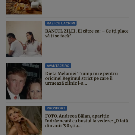
RAZI CU LACRIMI
BANCUL ZILEI. El către ea: – Ce îți place
să ți se facă?
AVANTAJE.RO
Dieta Melaniei Trump nu e pentru
oricine! Regimul strict pe care îl
urmează zilnic i-a...
PROSPORT
FOTO. Andreea Bălan, apariție
îndrăzneață cu bustul la vedere: „O fată
din anii ’90 știa...