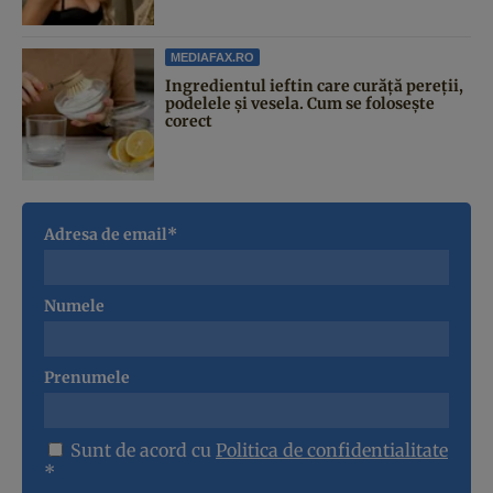
MEDIAFAX.RO
Ingredientul ieftin care curăță pereții,
podelele și vesela. Cum se folosește
corect
Adresa de email*
Numele
Prenumele
Sunt de acord cu
Politica de confidentialitate
*