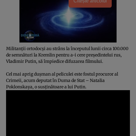
Citește articolul
Militanţii ortodocşi au strâns la începutul lunii circa 100.000
de semnături la Kremlin pentru a-i cere preşedintelui rus,
Vladimir Putin, să împiedice difuzarea filmului.
Cel mai aprig duşman al peliculei este fostul procuror al
Crimeii, acum deputat în Duma de Stat – Natalia
Poklonskaya, o susţinătoare a lui Putin.