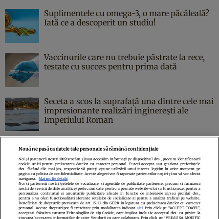
Suplimentele cu omega-3, o mare păcăleală?
Iată ce a descoperit un studiu!
Vaccinurile care nu trebuie păstrate la rece,
testate cu succes pentru prima dată
Seceta a scos la suprafață una dintre cele mai
impresionante realizări inginerești ale
Imperiului Roman
Nouă ne pasă ca datele tale personale să rămână confidențiale
Noi și partenerii noștri
1019
stocăm și/sau accesăm informații pe dispozitivul dvs., precum identificatorii
cookie unici pentru prelucrarea datelor cu caracter personal. Puteți accepta sau gestiona preferințele
Politica de confidenţialitate
Politica de cookies
Termeni şi condiţii
dvs. făcând clic mai jos, respectiv vă puteți opune utilizării unui interes legitim în orice moment pe
pagina cu politica de confidențialitate. Aceste alegeri vor fi raportate partenerilor noștri și nu vă vor afecta
Echipa redacțională
Contact
Setări Cookies
navigarea.
Mai multe detalii
Noi si partenerii nostri (retelele de socializare si agentiile de publicitate partenere, precum si furnizorii
nostri de servicii de date analitice) prelucram date pentru a permite website-ului sa functioneze, pentru a
personaliza continutul si anunturile publicitare afisate in functie de interesele si/sau profilul dvs.,
pentru a va oferi functionalitati aferente retelelor de socializare si pentru a analiza traficul pe website.
Beneficiati de drepturile prevazute de art. 15-22 din GDPR in legatura cu prelucrarea datelor cu caracter
personal. Aceste drepturi pot fi exercitate prin modalitatea indicata
aici
. Prin click pe “ACCEPT TOATE”,
acceptati folosirea tuturor Tehnologiilor de tip Cookie, care implica inclusiv acceptul dvs. cu privire la
stocarea/accesarea informatiilor de catre Vendor-ii cu care colaboram. Prin click pe “VREAU SA MODIFIC