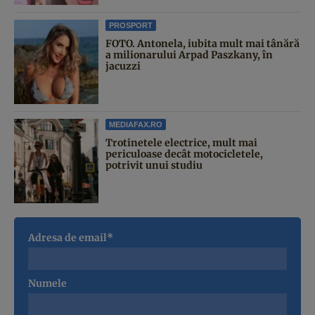
PROSPORT
FOTO. Antonela, iubita mult mai tânără
a milionarului Arpad Paszkany, în
jacuzzi
MEDIAFAX.RO
Trotinetele electrice, mult mai
periculoase decât motocicletele,
potrivit unui studiu
Adresa de email*
Numele