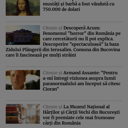
mustăţi şi barbă a fost vândută cu
750.000 de dolari
Citeşte şi
Descoperă Acum:
Fenomenul ”horror” din România pe
care cercetătorii nu îl pot explica.
Descoperire ”spectaculoasă” la baza
Zidului Plângerii din Ierusalim. Comuna din Bucovina
care îi fascinează pe mulţi străini
Citeşte şi
Armand Assante: ”Pentru
a-mi întregi viziunea asupra lumii
paranormalului am început să citesc
Cioran”
Citeşte şi
La Muzeul Naţional al
Hărţilor şi Cărţii Vechi din Bucureşti
vor fi premiate cele mai frumoase
cărţi din România