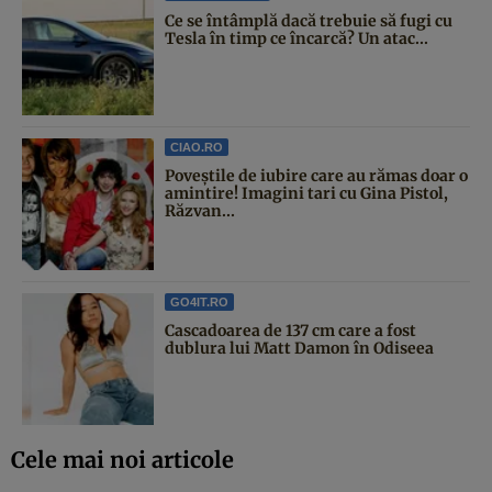
Ce se întâmplă dacă trebuie să fugi cu
Tesla în timp ce încarcă? Un atac...
CIAO.RO
Poveştile de iubire care au rămas doar o
amintire! Imagini tari cu Gina Pistol,
Răzvan...
GO4IT.RO
Cascadoarea de 137 cm care a fost
dublura lui Matt Damon în Odiseea
Cele mai noi articole