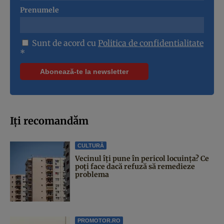
Prenumele
Sunt de acord cu
Politica de confidentialitate
*
Iți recomandăm
CULTURĂ
Vecinul îți pune în pericol locuința? Ce
poți face dacă refuză să remedieze
problema
PROMOTOR.RO