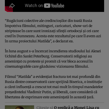
“Rugăciuni colective ale credincioşilor din toată Rusia
împotriva filmului, mitinguri, caricaturi, show-uri de
striptease în care sunt ironizaţi sfinţii ortodocşi şi cei care
cred în Dumnezeu. Acesta este rezultatul pe care îl avem azi
în urma proiectului Matilda”, a declarat ea.
În luna august s-a încercat incendierea studioului lui Alexei
Uchitel din Sankt Peterburg. Conservatorii religioşi au
ameninţat cu proteste şi promit că vor bloca accesul în
cinematografele care găzduiesc vizionarea filmului.
Filmul “Matilda” a evidenţiat fractura tot mai profundă din
Rusia dintre conservatorii care sprijină Biserica, o instituţie
a cărei influenţă a crescut tot mai mult în timpul mandatelor
preşedintelui Vladimir Putin, şi liberali, care consideră că
libertatea de exprimare este ameninţată în această ţară.
Citeşte şi
O replică a Monei Lisa cu