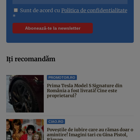
Sunt de acord cu
Politica de confidentialitate
*
Iți recomandăm
PROMOTOR.RO
Prima Tesla Model S Signature din
România a fost livrată! Cine este
proprietarul?
CIAO.RO
Poveştile de iubire care au rămas doar o
amintire! Imagini tari cu Gina Pistol,
Răzvan...