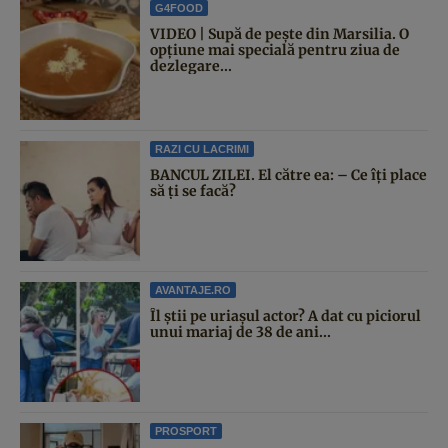
G4FOOD
VIDEO | Supă de pește din Marsilia. O
opțiune mai specială pentru ziua de
dezlegare...
RAZI CU LACRIMI
BANCUL ZILEI. El către ea: – Ce îți place
să ți se facă?
AVANTAJE.RO
Îl știi pe uriașul actor? A dat cu piciorul
unui mariaj de 38 de ani...
PROSPORT