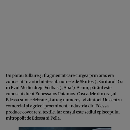
Un pârâu tulbure și fragmentat care curgea prin oraș era
cunoscut în antichitate sub numele de Skirtos („Săritorul”) și
în Evul Mediu drept Vódhas („Apa”). Acum, pârâul este
cunoscut drept Edhessaíos Potamós. Cascadele din orașul
Edessa sunt celebrate și atrag numeroși vizitatori. Un centru
comercial și agricol proeminent, industria din Edessa
produce covoare și textile, iar orașul este sediul episcopului
mitropolit de Edessa și Pella.