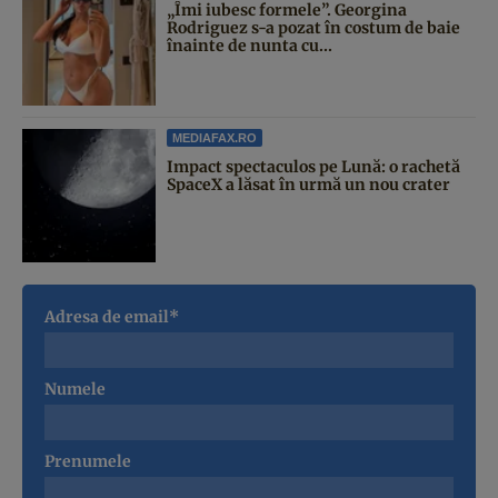
„Îmi iubesc formele”. Georgina
Rodriguez s-a pozat în costum de baie
înainte de nunta cu...
MEDIAFAX.RO
Impact spectaculos pe Lună: o rachetă
SpaceX a lăsat în urmă un nou crater
Adresa de email*
Numele
Prenumele