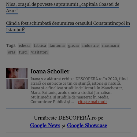
Nisa, orașul de poveste supranumit „capitala Coastei de
Azur”
Când a fost schimbată denumirea orașului Constantinopol în
Istanbul?
Tags:
edessa
fabrica
fantoma
grecia
industrie
masinarii
oras
turci
vizitatori
Ioana Scholler
Ioana s-a alăturat echipei DESCOPERĂ.ro în 2020, fiind
atrasă de subiecte ce țin de știință, istorie și natură.
Ioana și-a finalizat studiile de licență în Manchester,
Marea Britanie, acolo unde a studiat Jurnalism
Multimedia, și studiile de masterat în Media,
Comunicare Publică și ...
citește mai mult
Urmărește DESCOPERĂ.ro pe
Google News
Google Showcase
și