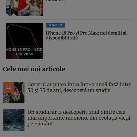
GO4IT.RO
iPhone 18 Pro și Pro Max: noi detalii și
disponibilitate
Cele mai noi articole
Creierul ar putea intra într-o nouă fază între
50 și 75 de ani, descoperă un studiu
Un studiu ar fi descoperit unul dintre cele
mai importante momente din evoluția vieții
pe Pământ