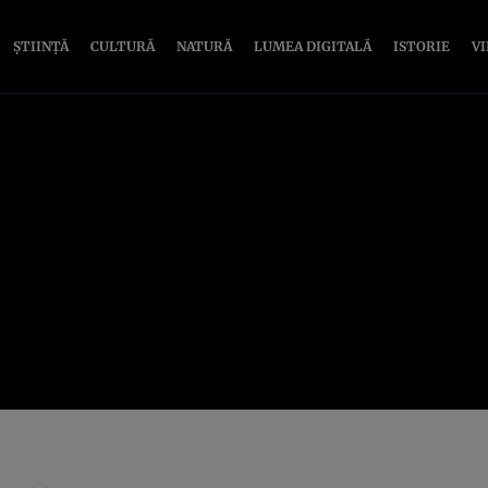
ȘTIINȚĂ
CULTURĂ
NATURĂ
LUMEA DIGITALĂ
ISTORIE
V