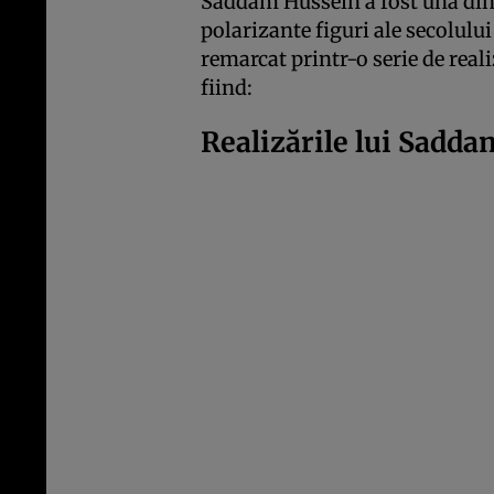
Saddam Hussein a fost una dint
polarizante figuri ale secolulu
remarcat printr-o serie de reali
fiind:
Realizările lui Sadda