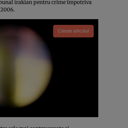
ibunal irakian pentru crime împotriva
n 2006.
Citește articolul