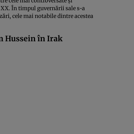
re cele mai controversate și
i XX. În timpul guvernării sale s-a
zări, cele mai notabile dintre acestea
m Hussein în Irak