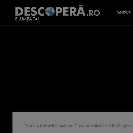
D:NEWS
Home
»
Cultură
»
Saddam Hussein, măcelarul din Bagdad