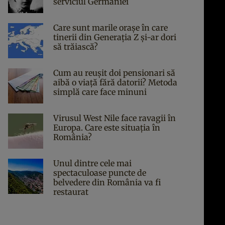
serviciul Germaniei
Care sunt marile orașe în care
tinerii din Generația Z și-ar dori
să trăiască?
Cum au reușit doi pensionari să
aibă o viață fără datorii? Metoda
simplă care face minuni
Virusul West Nile face ravagii în
Europa. Care este situația în
România?
Unul dintre cele mai
spectaculoase puncte de
belvedere din România va fi
restaurat