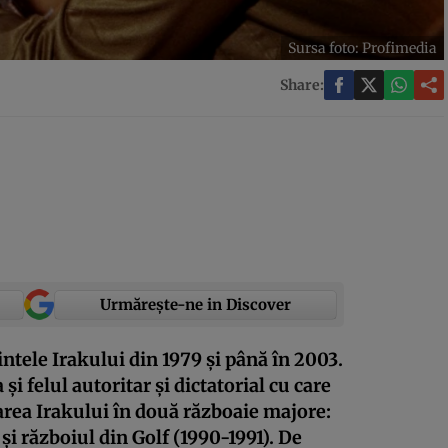
Sursa foto: Profimedia
Share:
Urmărește-ne in Discover
tele Irakului din 1979 și până în 2003.
și felul autoritar și dictatorial cu care
area Irakului în două războaie majore:
și războiul din Golf (1990-1991). De