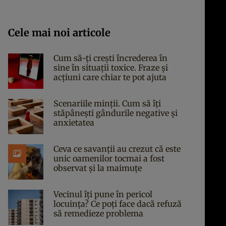
Cele mai noi articole
Cum să-ți crești încrederea în
sine în situații toxice. Fraze și
acțiuni care chiar te pot ajuta
Scenariile minții. Cum să îți
stăpânești gândurile negative și
anxietatea
Ceva ce savanții au crezut că este
unic oamenilor tocmai a fost
observat și la maimuțe
Vecinul îți pune în pericol
locuința? Ce poți face dacă refuză
să remedieze problema