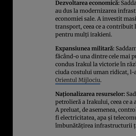
Dezvoltarea economică:
Sadda
au dus la modernizarea infrastr
economiei sale. A investit masi
transport, ceea ce a contribuit
pentru mulți irakieni.
Expansiunea militară:
Saddam 
făcând-o una dintre cele mai p
condus Irakul la victorie în răz
ciuda costului uman ridicat, l-
Orientul Mijlociu
.
Naționalizarea resurselor:
Sad
petrolieră a Irakului, ceea ce a
A preluat, de asemenea, control
fi electricitatea, apa și telecom
îmbunătățirea infrastructurii ț