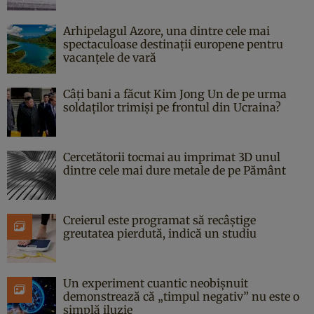
Arhipelagul Azore, una dintre cele mai
spectaculoase destinații europene pentru
vacanțele de vară
Câți bani a făcut Kim Jong Un de pe urma
soldaților trimiși pe frontul din Ucraina?
Cercetătorii tocmai au imprimat 3D unul
dintre cele mai dure metale de pe Pământ
Creierul este programat să recâștige
greutatea pierdută, indică un studiu
Un experiment cuantic neobișnuit
demonstrează că „timpul negativ” nu este o
simplă iluzie