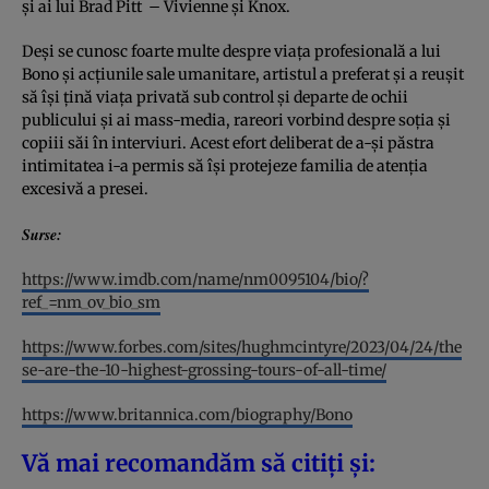
și ai lui Brad Pitt – Vivienne și Knox.
Deși se cunosc foarte multe despre viața profesională a lui
Bono și acțiunile sale umanitare, artistul a preferat și a reușit
să își țină viața privată sub control și departe de ochii
publicului și ai mass-media, rareori vorbind despre soția și
copiii săi în interviuri. Acest efort deliberat de a-și păstra
intimitatea i-a permis să își protejeze familia de atenția
excesivă a presei.
Surse:
https://www.imdb.com/name/nm0095104/bio/?
ref_=nm_ov_bio_sm
https://www.forbes.com/sites/hughmcintyre/2023/04/24/the
se-are-the-10-highest-grossing-tours-of-all-time/
https://www.britannica.com/biography/Bono
Vă mai recomandăm să citiți și: