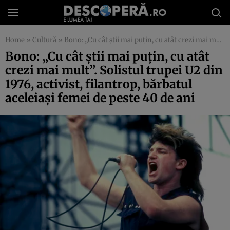
Home
»
Cultură
»
Bono: „Cu cât știi mai puțin, cu atât crezi mai mult”. Solistul trupei U2 din 1976, activist, filantrop, bărbatul aceleiași femei de peste 40 de ani
Bono: „Cu cât știi mai puțin, cu atât
crezi mai mult”. Solistul trupei U2 din
1976, activist, filantrop, bărbatul
aceleiași femei de peste 40 de ani