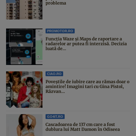
problema
PROMOTOR.RO
Funcția Waze și Maps de raportare a
radarelor ar putea fi interzisă. Decizia
luată de...
CIAO.RO
Poveştile de iubire care au rămas doar o
amintire! Imagini tari cu Gina Pistol,
Răzvan...
GO4IT.RO
Cascadoarea de 137 cm care a fost
dublura lui Matt Damon în Odiseea