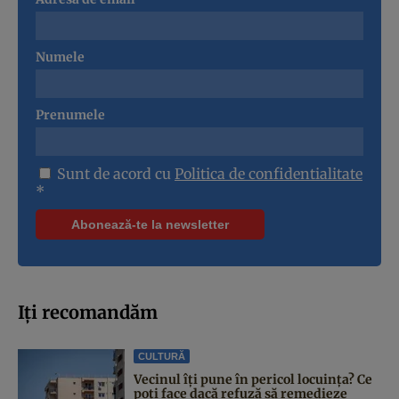
Numele
Prenumele
Sunt de acord cu
Politica de confidentialitate
*
Iți recomandăm
CULTURĂ
Vecinul îți pune în pericol locuința? Ce
poți face dacă refuză să remedieze