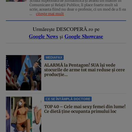
Școala Superioară de Jurnalistică și având un master în
Comunicare și Relații Publice, îi place foarte mult să
scrie, aceasta fiind nu doar o profesie, ci un mod de a fi ea
...
citește mai mult
Urmărește DESCOPERĂ.ro pe
Google News
Google Showcase
și
MEDIAFAX
ALARMĂ la Pentagon! SUA își vede
stocurile de arme tot mai reduse și cere
producție...
CE SE ÎNTÂMPLĂ DOCTORE
TOP 40 – Cele mai sexy femei din lume!
Ce dietă ține ocupanta primului loc