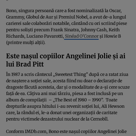
Bono, singura persoană care a fost nominalizată la Oscar,
Grammy, Globul de Aur și Premiul Nobel, a avut de-a lungul
carierei sale colaborări notabile, cântând cu ori scriind piese
pentru soliști precum Frank Sinatra, Johnny Cash, Keith
Richards, Luciano Pavarotti,
Sinéad O’Connor
și Howie B
(printre mulți alții).
Este nașul copiilor Angelinei Jolie și ai
lui Brad Pitt
În 1987 a scris cântecul „Sweetest Thing” după ce a ratat ziua
de naștere a soției sale, acesta fiind nu doar o declarație de
dragoste făcută acesteia, dar și o modalitate de a-și cere scuze
față de ea. Câțiva ani mai târziu, piesa a fost inclusă pe un
album de compilații – „The Best of 1980 – 1990”. Toate
drepturile asupra hitului i-au revenit soției lui, Ali Hewson
care, la rândul ei, le-a donat unei organizații de caritate
pentru victimele dezastrului nuclear de la Cernobîl.
Conform IMDb.com, Bono este nașul copiilor Angelinei Jolie