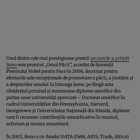
Unul dintre cele mai prestigioase premii
pe care le-a primit
Bono
este premiul „Omul Păcii”, acordat de laureații
Premiului Nobel pentru Pace în 2008, decernat pentru
eforturile sale excepționale de promovare a păcii, a justiției și
a drepturilor omului în întreaga lume, pe lângă asta
cântărețul primind și numeroase diplome onorifice din
partea unor universități apreciate – Doctorat onorifice în
cadrul Universităților din Pennsylvania, Harvard,
Georgetown și Universitatea Națională din Irlanda, diplome
care îi recunosc contribuțiile semnificative în muzică,
activism și munca umanitară.
În 2002, Bono a co-fondat DATA (Debt, AIDS, Trade, Africa)