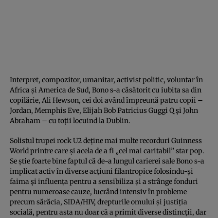
Interpret, compozitor, umanitar, activist politic, voluntar în
Africa și America de Sud, Bono s-a căsătorit cu iubita sa din
copilărie, Ali Hewson, cei doi având împreună patru copii –
Jordan, Memphis Eve, Elijah Bob Patricius Guggi Q și John
Abraham – cu toții locuind la Dublin.
Solistul trupei rock U2 deține mai multe recorduri Guinness
World printre care și acela de a fi „cel mai caritabil” star pop.
Se știe foarte bine faptul că de-a lungul carierei sale Bono s-a
implicat activ în diverse acțiuni filantropice folosindu-și
faima și influența pentru a sensibiliza și a strânge fonduri
pentru numeroase cauze, lucrând intensiv în probleme
precum sărăcia, SIDA/HIV, drepturile omului și justiția
socială, pentru asta nu doar că a primit diverse distincții, dar