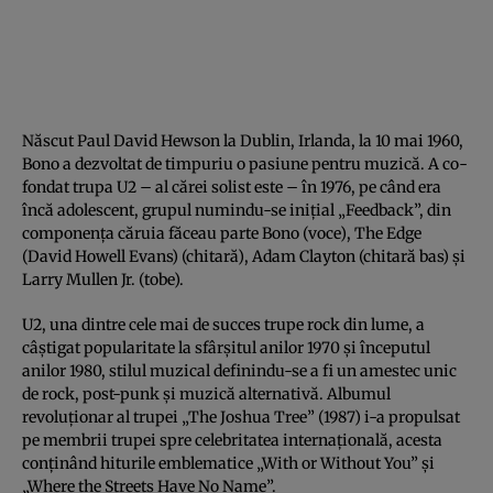
Născut Paul David Hewson la Dublin, Irlanda, la 10 mai 1960,
Bono a dezvoltat de timpuriu o pasiune pentru muzică. A co-
fondat trupa U2 – al cărei solist este – în 1976, pe când era
încă adolescent, grupul numindu-se inițial „Feedback”, din
componența căruia făceau parte Bono (voce), The Edge
(David Howell Evans) (chitară), Adam Clayton (chitară bas) și
Larry Mullen Jr. (tobe).
U2, una dintre cele mai de succes trupe rock din lume, a
câștigat popularitate la sfârșitul anilor 1970 și începutul
anilor 1980, stilul muzical definindu-se a fi un amestec unic
de rock, post-punk și muzică alternativă. Albumul
revoluționar al trupei „The Joshua Tree” (1987) i-a propulsat
pe membrii trupei spre celebritatea internațională, acesta
conținând hiturile emblematice „With or Without You” și
„Where the Streets Have No Name”.