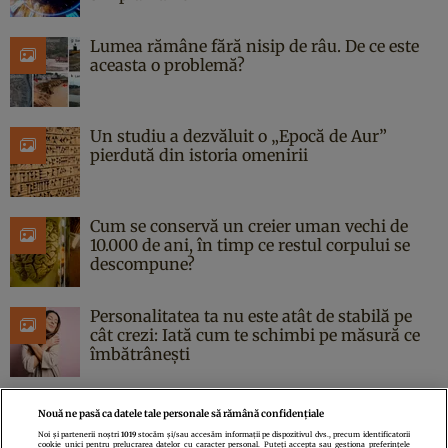
Lumea rămâne fără nisip de râu. De ce este
aceasta o problemă?
Un studiu a dezvăluit o „Epocă de Aur”
pierdută din istoria omenirii
Cum se conservă un creier uman vechi de
10.000 de ani, în timp ce restul corpului se
descompune?
Personalitatea ta nu este atât de stabilă pe
cât crezi: Iată cum te schimbi pe măsură ce
îmbătrânești
Nouă ne pasă ca datele tale personale să rămână confidențiale
Noi și partenerii noștri
1019
stocăm și/sau accesăm informații pe dispozitivul dvs., precum identificatorii
cookie unici pentru prelucrarea datelor cu caracter personal. Puteți accepta sau gestiona preferințele