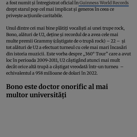
a fost numit și întregistrat oficial în
Guinness World Records
drept starul pop cel mai implicat și generos în ceea ce
privește acțiunile caritabile.
Unul dintre cei mai bine plătiți vocaliști ai unei trupe rock,
Bono, alături de U2, deține și recordul de a avea cele mai
multe premii Grammy (câștigate de o trupă rock) – 22 – și
tot alături de U2 a efectuat turneul cu cele mai mari încasări
din istoria muzicii. Este vorba despre „360° Tour” care a avut
loc în perioada 2009-2011, U2 câștigând atunci mai mult
decât orice altă trupă a câștigat vreodată într-un turneu –
echivalentul a 958 milioane de dolari în 2022.
Bono este doctor onorific al mai
multor universități