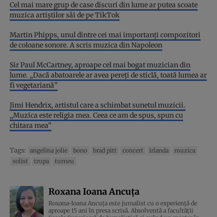
Cel mai mare grup de case discuri din lume ar putea scoate
muzica artiștilor săi de pe TikTok
Martin Phipps, unul dintre cei mai importanți compozitori
de coloane sonore. A scris muzica din Napoleon
Sir Paul McCartney, aproape cel mai bogat muzician din
lume. „Dacă abatoarele ar avea pereți de sticlă, toată lumea ar
fi vegetariană”
Jimi Hendrix, artistul care a schimbat sunetul muzicii.
„Muzica este religia mea. Ceea ce am de spus, spun cu
chitara mea”
Tags:
angelina jolie
bono
brad pitt
concert
irlanda
muzica
solist
trupa
turneu
Roxana Ioana Ancuța
Roxana-Ioana Ancuța este jurnalist cu o experiență de
aproape 15 ani în presa scrisă. Absolventă a facultății