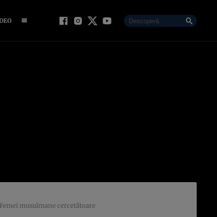
IDEO
in. Femei musulmane cercetătoare