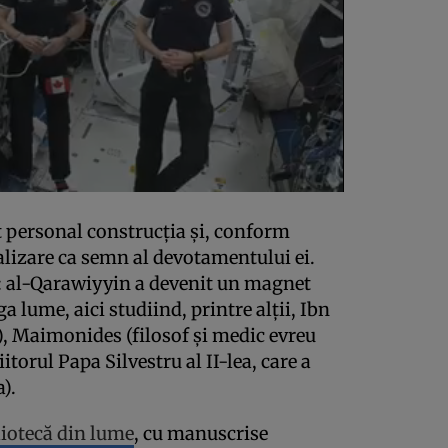
it personal construcția și, conform
nalizare ca semn al devotamentului ei.
e: al-Qarawiyyin a devenit un magnet
 lume, aici studiind, printre alții, Ibn
), Maimonides (filosof și medic evreu
iitorul Papa Silvestru al II-lea, care a
).
iotecă din lume
, cu manuscrise