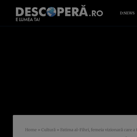
D:NEWS
Home
»
Cultură
»
Fatima al-Fihri, femeia vizionară care 