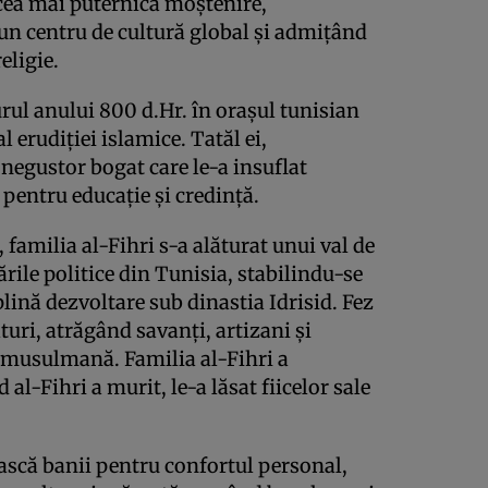
cea mai puternică moștenire,
n centru de cultură global și admițând
eligie.
urul anului 800 d.Hr. în orașul tunisian
l erudiției islamice. Tatăl ei,
egustor bogat care le-a insuflat
 pentru educație și credință.
, familia al-Fihri s-a alăturat unui val de
rile politice din Tunisia, stabilindu-se
plină dezvoltare sub dinastia Idrisid. Fez
uri, atrăgând savanți, artizani și
 musulmană. Familia al-Fihri a
-Fihri a murit, le-a lăsat fiicelor sale
ească banii pentru confortul personal,