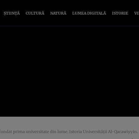
ȘTIINȚĂ
CULTURĂ
NATURĂ
LUMEA DIGITALĂ
ISTORIE
V
a fondat prima universitate din lume. Istoria Universității Al-Qarawiyy