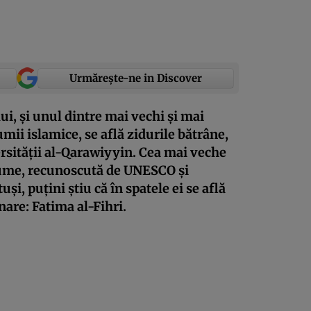
Urmărește-ne in Discover
ui, și unul dintre mai vechi și mai
mii islamice, se află zidurile bătrâne,
ersității al-Qarawiyyin. Cea mai veche
lume, recunoscută de UNESCO și
și, puțini știu că în spatele ei se află
are: Fatima al-Fihri.