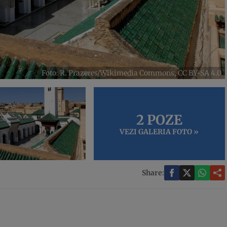
Foto: R. Prazeres/Wikimedia Commons, CC BY-SA 4.0
2 POZE
VEZI GALERIA FOTO »
Share: