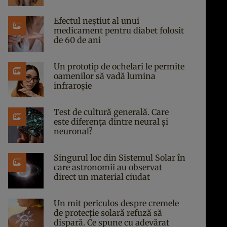
Efectul neștiut al unui
medicament pentru diabet folosit
de 60 de ani
Un prototip de ochelari le permite
oamenilor să vadă lumina
infraroșie
Test de cultură generală. Care
este diferența dintre neural și
neuronal?
Singurul loc din Sistemul Solar în
care astronomii au observat
direct un material ciudat
Un mit periculos despre cremele
de protecție solară refuză să
dispară. Ce spune cu adevărat