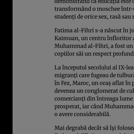
demonstrând că educația este 
transformând o moschee într-u
studenți de orice sex, rasă sau r
Fatima al-Fihri s-a născut în j
Kairouan, un centru înfloritor a
Muhammad al-Fihri, a fost un n
copiilor săi un respect profund
La începutul secolului al IX-lea
migranți care fugeau de tulbură
în Fez, Maroc, un oraș aflat în 
devenea un conglomerat de cult
comercianți din întreaga lume
prosperat, iar când Muhammad al
o avere considerabilă.
Mai degrabă decât să își folos