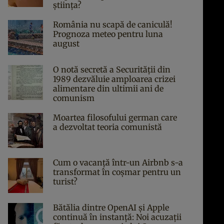
știința?
România nu scapă de caniculă!
Prognoza meteo pentru luna
august
O notă secretă a Securității din
1989 dezvăluie amploarea crizei
alimentare din ultimii ani de
comunism
Moartea filosofului german care
a dezvoltat teoria comunistă
Cum o vacanță într-un Airbnb s-a
transformat în coșmar pentru un
turist?
Bătălia dintre OpenAI și Apple
continuă în instanță: Noi acuzații