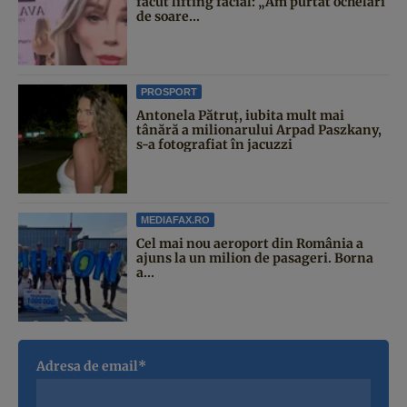
făcut lifting facial: „Am purtat ochelari
de soare...
PROSPORT
Antonela Pătruț, iubita mult mai
tânără a milionarului Arpad Paszkany,
s-a fotografiat în jacuzzi
MEDIAFAX.RO
Cel mai nou aeroport din România a
ajuns la un milion de pasageri. Borna
a...
Adresa de email*