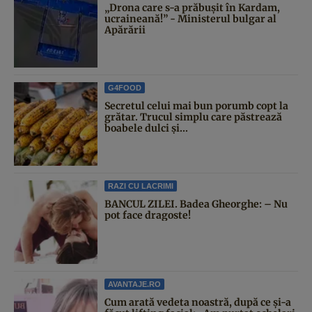
„Drona care s-a prăbușit în Kardam,
ucraineană!” - Ministerul bulgar al
Apărării
G4FOOD
Secretul celui mai bun porumb copt la
grătar. Trucul simplu care păstrează
boabele dulci și...
RAZI CU LACRIMI
BANCUL ZILEI. Badea Gheorghe: – Nu
pot face dragoste!
AVANTAJE.RO
Cum arată vedeta noastră, după ce și-a