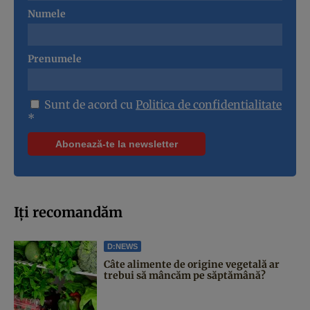
Numele
Prenumele
Sunt de acord cu
Politica de confidentialitate
*
Iți recomandăm
D:NEWS
Câte alimente de origine vegetală ar
trebui să mâncăm pe săptămână?