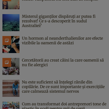
Misterul giganților dispăruți ar putea fi
rezolvat! Ce s-a descoperit în sudul
Australiei?
Un hormon al neanderthalienilor are efecte
vizibile la oamenii de astăzi
Cercetătorii au creat câini la care oamenii să
nu fie alergici
Nu este suficient să înțelegi rănile din
copilărie. De ce sunt importante și exercițiile
care calmează sistemul nervos
Cum au transformat doi antreprenori tone de
plastic în școli pentru mii de copii