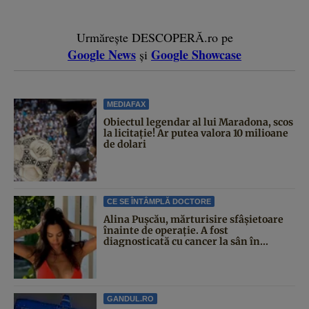
Urmărește DESCOPERĂ.ro pe
Google News
Google Showcase
și
MEDIAFAX
Obiectul legendar al lui Maradona, scos
la licitație! Ar putea valora 10 milioane
de dolari
CE SE ÎNTÂMPLĂ DOCTORE
Alina Pușcău, mărturisire sfâșietoare
înainte de operație. A fost
diagnosticată cu cancer la sân în...
GANDUL.RO