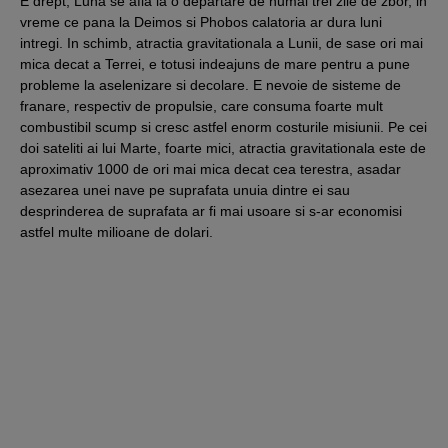
E drept, Luna se afla la o departare de numai trei zile de zbor, in
vreme ce pana la Deimos si Phobos calatoria ar dura luni
intregi. In schimb, atractia gravitationala a Lunii, de sase ori mai
mica decat a Terrei, e totusi indeajuns de mare pentru a pune
probleme la aselenizare si decolare. E nevoie de sisteme de
franare, respectiv de propulsie, care consuma foarte mult
combustibil scump si cresc astfel enorm costurile misiunii. Pe cei
doi sateliti ai lui Marte, foarte mici, atractia gravitationala este de
aproximativ 1000 de ori mai mica decat cea terestra, asadar
asezarea unei nave pe suprafata unuia dintre ei sau
desprinderea de suprafata ar fi mai usoare si s-ar economisi
astfel multe milioane de dolari.