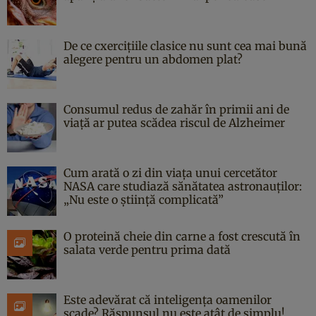
De ce cxercițiile clasice nu sunt cea mai bună
alegere pentru un abdomen plat?
Consumul redus de zahăr în primii ani de
viață ar putea scădea riscul de Alzheimer
Cum arată o zi din viața unui cercetător
NASA care studiază sănătatea astronauților:
„Nu este o știință complicată”
O proteină cheie din carne a fost crescută în
salata verde pentru prima dată
Este adevărat că inteligența oamenilor
scade? Răspunsul nu este atât de simplu!