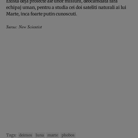
Exista deja proiecte ale unor misiuni, deocamdata fara
echipaj uman, pentru a studia cei doi sateliti naturali ai lui
Marte, inca foarte putin cunoscuti.
Sursa: New Scientist
Tags:
deimos
luna
marte
phobos