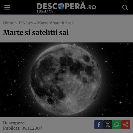
Home
»
D:News
»
Marte si satelitii sai
Marte si satelitii sai
Descopera
Publicat: 09.11.2007