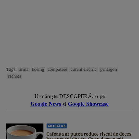
Tags:
arma
boeing
computere
curent electric
pentagon
racheta
Urmărește DESCOPERĂ.ro pe
Google News
Google Showcase
și
MEDIAFAX
Cafeaua ar putea reduce riscul de deces
în cancerul de sân. Ce au descoperit