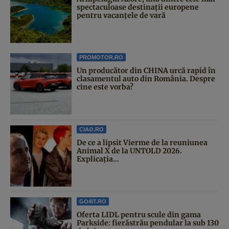
spectaculoase destinații europene
pentru vacanțele de vară
PROMOTOR.RO
Un producător din CHINA urcă rapid în
clasamentul auto din România. Despre
cine este vorba?
CIAO.RO
De ce a lipsit Vierme de la reuniunea
Animal X de la UNTOLD 2026.
Explicația...
GO4IT.RO
Oferta LIDL pentru scule din gama
Parkside: fierăstrău pendular la sub 130