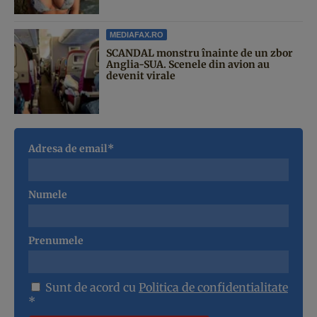
MEDIAFAX.RO
SCANDAL monstru înainte de un zbor
Anglia-SUA. Scenele din avion au
devenit virale
Adresa de email*
Numele
Prenumele
Sunt de acord cu
Politica de confidentialitate
*