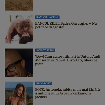
RAZI CU LACRIMI
BANCUL ZILEI. Badea Gheorghe: – Nu
pot face dragoste!
AVANTAJE.RO
Wow! Cum au fost filmați la Untold Andi
Moisescu și Cabral! Divorțați, liberi pe
piață,...
PROSPORT
FOTO. Antonela, iubita mult mai tânără
a milionarului Arpad Paszkany, în
jacuzzi