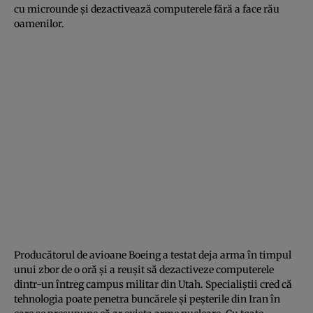
cu microunde şi dezactivează computerele fără a face rău
oamenilor.
Producătorul de avioane Boeing a testat deja arma în timpul
unui zbor de o oră şi a reuşit să dezactiveze computerele
dintr-un întreg campus militar din Utah. Specialiştii cred că
tehnologia poate penetra buncărele şi peşterile din Iran în