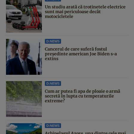
Un studiu arată că trotinetele electrice
sunt mai periculoase decât
motocicletele
D:NEWS
Cancerul de care suferă fostul
președinte american Joe Biden s-a
extins
D:NEWS
Cum ar putea fi apa de ploaie o armă
secretă în lupta cu temperaturile
extreme?
D:NEWS
Arhipelagul Azore, una dintre cele mai