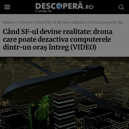
Home
»
D:News
»
Când SF-ul devine realitate: drona care poate dezactiva computerele dintr-un oraş întreg (VIDEO)
Când SF-ul devine realitate: drona
care poate dezactiva computerele
dintr-un oraş întreg (VIDEO)