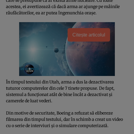
care se presupune că ar exista arme nucleare. Cu toate
acestea, ei avertizează că dacă arma ar ajunge pe mâinile
răufăcătorilor, ea ar putea îngenunchia oraşe.
Citește articolul
În timpul testului din Utah, arma a dus la dezactivarea
tuturor computerelor din cele 7 tinete propuse. De fapt,
sistemul a funcţionat atât de bine încât a dezactivat şi
camerele de luat vederi.
Din motive de securitate, Boeing a refuzat să elibereze
filmarea din timpul testului, dar în schimb a creat un video
cu o serie de interviuri şi o simulare computerizată.