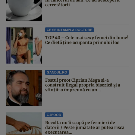
cercetătorii
CE SE ÎNTÂMPLĂ DOCTORE
TOP 40 – Cele mai sexy femei din lume!
Ce dietă ține ocupanta primului loc
GANDUL.RO
Fostul preot Ciprian Mega și-a
construit ilegal propria biserică și a
sfințit-o împreună cu un...
G4FOOD
Recolta nu îi scapă pe fermieri de
datorii / Peste jumătate ar putea risca
executarea...