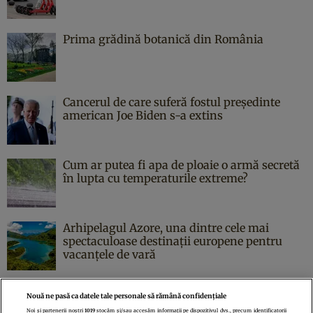
Prima grădină botanică din România
Cancerul de care suferă fostul președinte
american Joe Biden s-a extins
Cum ar putea fi apa de ploaie o armă secretă
în lupta cu temperaturile extreme?
Arhipelagul Azore, una dintre cele mai
spectaculoase destinații europene pentru
vacanțele de vară
Nouă ne pasă ca datele tale personale să rămână confidențiale
Noi și partenerii noștri
1019
stocăm și/sau accesăm informații pe dispozitivul dvs., precum identificatorii