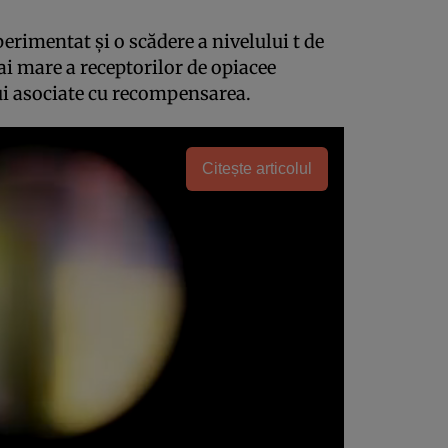
erimentat şi o scădere a nivelului t de
mai mare a receptorilor de opiacee
lui asociate cu recompensarea.
Citește articolul