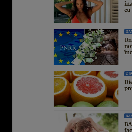
îna
cu 
GA
Un
no
înc
G4
Die
pro
RAZ
BA
fa