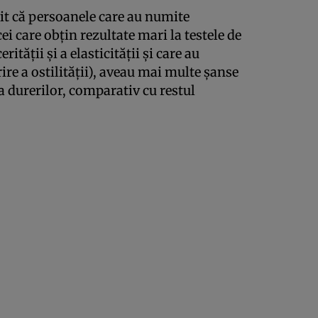
it că persoanele care au numite
cei care obţin rezultate mari la testele de
ităţii şi a elasticităţii şi care au
rire a ostilităţii), aveau mai multe şanse
 durerilor, comparativ cu restul