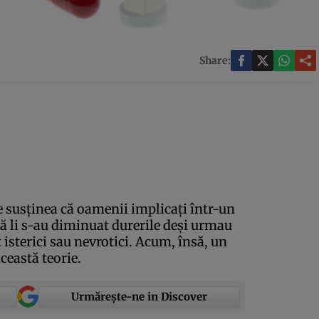
Share:
e susţinea că oamenii implicaţi într-un
 că li s-au diminuat durerile deşi urmau
 isterici sau nevrotici. Acum, însă, un
ceastă teorie.
Urmărește-ne in Discover