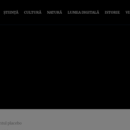
ȘTIINȚĂ
CULTURĂ
NATURĂ
LUMEA DIGITALĂ
ISTORIE
V
ntul placebo