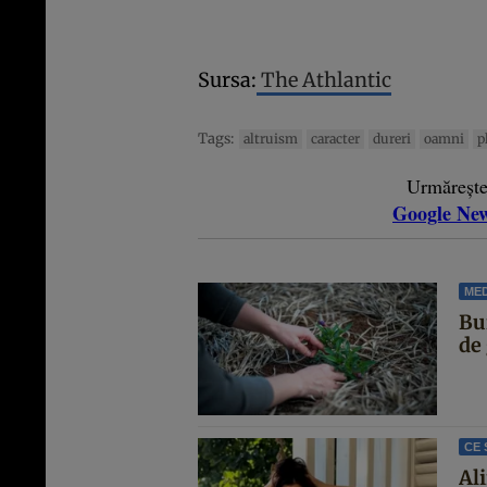
Sursa:
The Athlantic
Tags:
altruism
caracter
dureri
oamni
p
Urmăreșt
Google Ne
MED
Bur
de 
CE 
Al