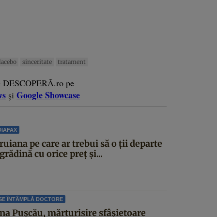
lacebo
sinceritate
tratament
e DESCOPERĂ.ro pe
ws
Google Showcase
și
IAFAX
uiana pe care ar trebui să o ții departe
grădină cu orice preț și...
SE ÎNTÂMPLĂ DOCTORE
ina Pușcău, mărturisire sfâșietoare