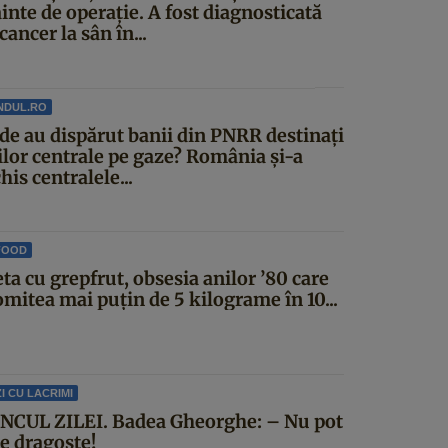
inte de operație. A fost diagnosticată
cancer la sân în...
NDUL.RO
de au dispărut banii din PNRR destinați
ilor centrale pe gaze? România și-a
his centralele...
FOOD
ta cu grepfrut, obsesia anilor ’80 care
mitea mai puțin de 5 kilograme în 10...
I CU LACRIMI
NCUL ZILEI. Badea Gheorghe: – Nu pot
ce dragoste!