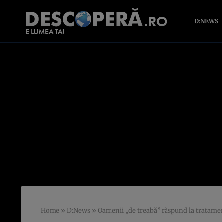
D:NEWS
Home
»
D:News
»
Oamenii „de treabă” răspund la tratame