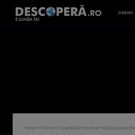
D:NEWS
Home
»
D:News
»
O particulă extrem de rară îşi poate sc