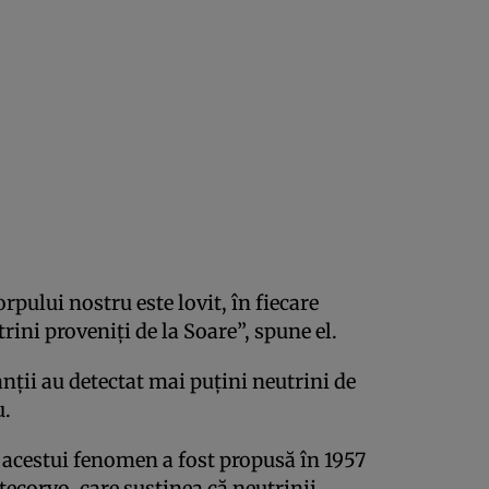
rpului nostru este lovit, în fiecare
rini proveniţi de la Soare”, spune el.
nţii au detectat mai puţini neutrini de
u.
 acestui fenomen a fost propusă în 1957
tecorvo, care susţinea că neutrinii