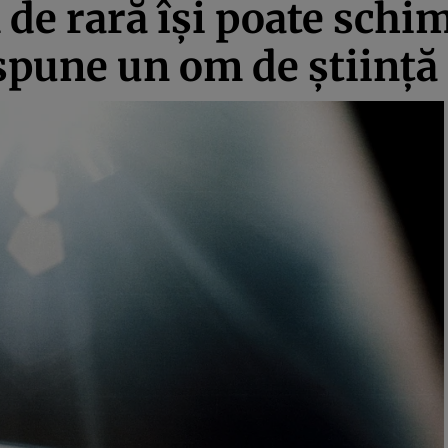
 de rară îşi poate schi
spune un om de ştiinţă