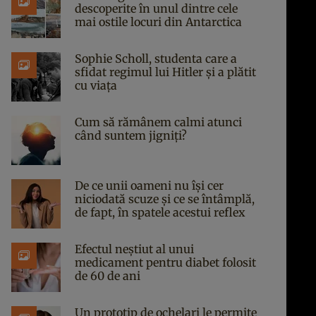
descoperite în unul dintre cele
mai ostile locuri din Antarctica
Sophie Scholl, studenta care a
sfidat regimul lui Hitler și a plătit
cu viața
Cum să rămânem calmi atunci
când suntem jigniți?
De ce unii oameni nu își cer
niciodată scuze și ce se întâmplă,
de fapt, în spatele acestui reflex
Efectul neștiut al unui
medicament pentru diabet folosit
de 60 de ani
Un prototip de ochelari le permite