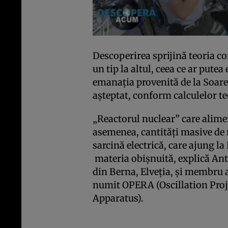
Descoperirea sprijină teoria co
un tip la altul, ceea ce ar putea
emanaţia provenită de la Soare 
aşteptat, conform calculelor te
„Reactorul nuclear” care alime
asemenea, cantităţi masive de n
sarcină electrică, care ajung la
materia obişnuită, explică Anto
din Berna, Elveţia, şi membru a
numit OPERA (Oscillation Pro
Apparatus).