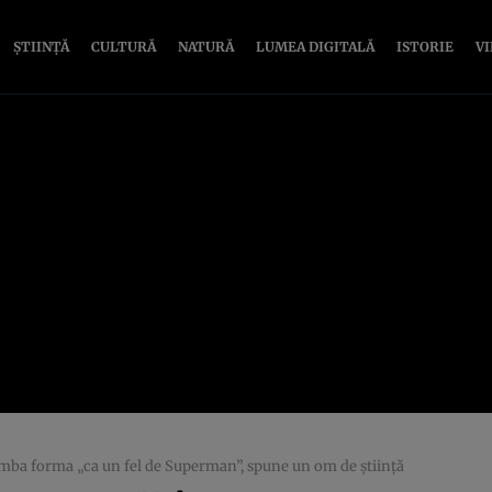
ȘTIINȚĂ
CULTURĂ
NATURĂ
LUMEA DIGITALĂ
ISTORIE
V
himba forma „ca un fel de Superman”, spune un om de ştiinţă