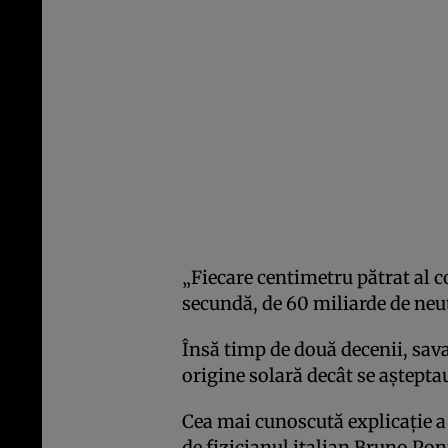
„Fiecare centimetru pătrat al co
secundă, de 60 miliarde de neut
Însă timp de două decenii, sava
origine solară decât se aştepta
Cea mai cunoscută explicaţie a
de fizicianul italian Bruno Pon