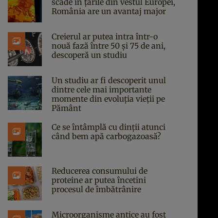
scade în țările din vestul Europei,
România are un avantaj major
Creierul ar putea intra într-o
nouă fază între 50 și 75 de ani,
descoperă un studiu
Un studiu ar fi descoperit unul
dintre cele mai importante
momente din evoluția vieții pe
Pământ
Ce se întâmplă cu dinții atunci
când bem apă carbogazoasă?
Reducerea consumului de
proteine ar putea încetini
procesul de îmbătrânire
Microorganisme antice au fost