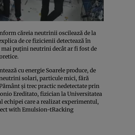
nform căreia neutrinii oscilează de la
 explica de ce fizicienii detectează în
mai puţini neutrini decât ar fi fost de
oretice.
ntează cu energie Soarele produce, de
eutrini solari, particule mici, fără
 Pământ şi trec practic nedetectate prin
nio Ereditato, fizician la Universitatea
l echipei care a realizat experimentul,
ject with Emulsion-tRacking