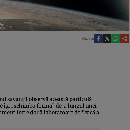
Share:
ând savanţii observă această particulă
ce îşi „schimba forma” de-a lungul unei
lometri între două laboratoare de fizică a