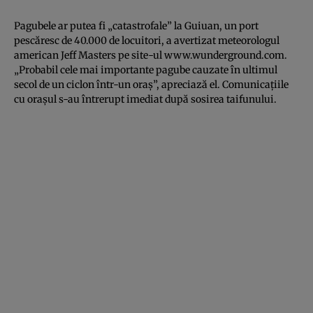
Pagubele ar putea fi „catastrofale” la Guiuan, un port
pescăresc de 40.000 de locuitori, a avertizat meteorologul
american Jeff Masters pe site-ul www.wunderground.com.
„Probabil cele mai importante pagube cauzate în ultimul
secol de un ciclon într-un oraş”, apreciază el. Comunicaţiile
cu oraşul s-au întrerupt imediat după sosirea taifunului.