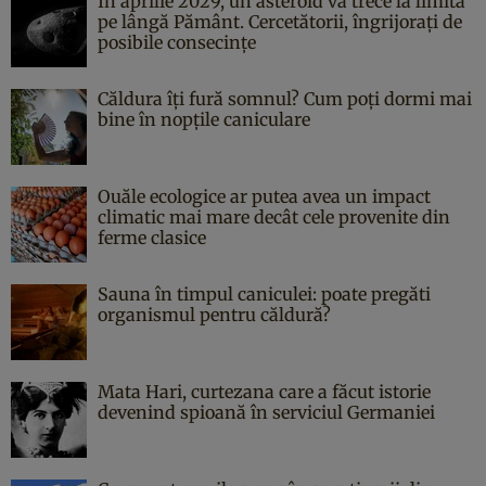
În aprilie 2029, un asteroid va trece la limită
pe lângă Pământ. Cercetătorii, îngrijorați de
posibile consecințe
Căldura îți fură somnul? Cum poți dormi mai
bine în nopțile caniculare
Ouăle ecologice ar putea avea un impact
climatic mai mare decât cele provenite din
ferme clasice
Sauna în timpul caniculei: poate pregăti
organismul pentru căldură?
Mata Hari, curtezana care a făcut istorie
devenind spioană în serviciul Germaniei