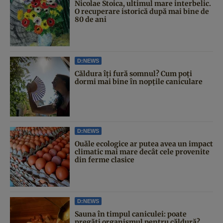
Nicolae Stoica, ultimul mare interbelic.
O recuperare istorică după mai bine de
80 de ani
D:NEWS
Căldura îți fură somnul? Cum poți
dormi mai bine în nopțile caniculare
D:NEWS
Ouăle ecologice ar putea avea un impact
climatic mai mare decât cele provenite
din ferme clasice
D:NEWS
Sauna în timpul caniculei: poate
pregăti organismul pentru căldură?