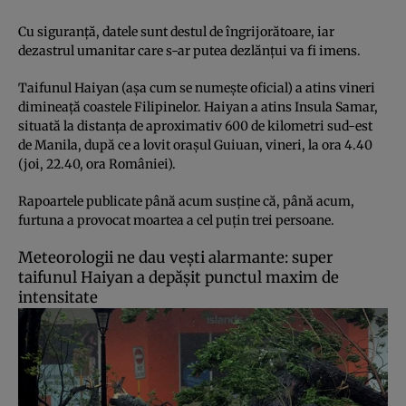
Cu siguranţă, datele sunt destul de îngrijorătoare, iar
dezastrul umanitar care s-ar putea dezlănţui va fi imens.
Taifunul Haiyan (aşa cum se numeşte oficial) a atins vineri
dimineaţă coastele Filipinelor. Haiyan a atins Insula Samar,
situată la distanţa de aproximativ 600 de kilometri sud-est
de Manila, după ce a lovit oraşul Guiuan, vineri, la ora 4.40
(joi, 22.40, ora României).
Rapoartele publicate până acum susţine că, până acum,
furtuna a provocat moartea a cel puţin trei persoane.
Meteorologii ne dau veşti alarmante: super
taifunul Haiyan a depăşit punctul maxim de
intensitate