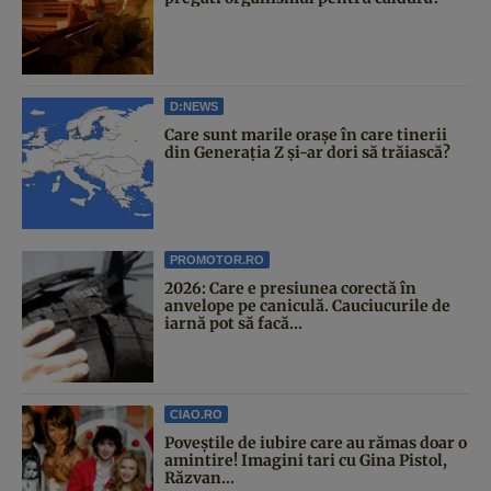
D:NEWS
Care sunt marile orașe în care tinerii
din Generația Z și-ar dori să trăiască?
PROMOTOR.RO
2026: Care e presiunea corectă în
anvelope pe caniculă. Cauciucurile de
iarnă pot să facă...
CIAO.RO
Poveştile de iubire care au rămas doar o
amintire! Imagini tari cu Gina Pistol,
Răzvan...