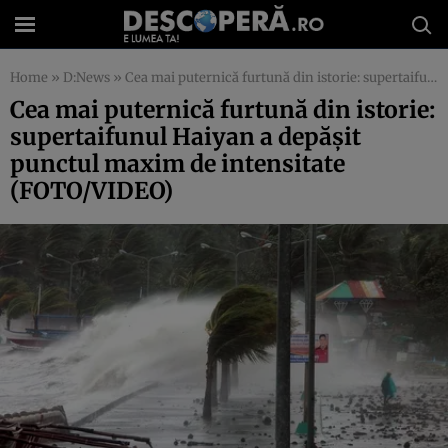
Home
»
D:News
»
Cea mai puternică furtună din istorie: supertaifunul Haiyan a depăşit punctul maxim de intensitate (FOTO/VIDEO)
Cea mai puternică furtună din istorie:
supertaifunul Haiyan a depăşit
punctul maxim de intensitate
(FOTO/VIDEO)