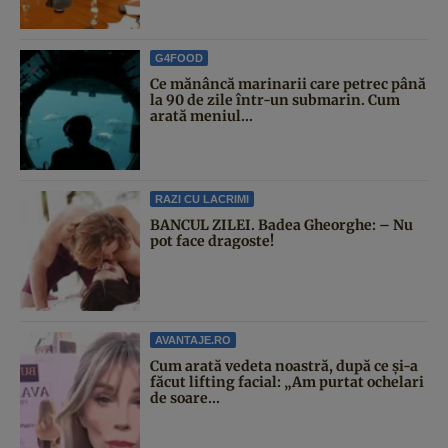
G4FOOD
Ce mănâncă marinarii care petrec până
la 90 de zile într-un submarin. Cum
arată meniul...
RAZI CU LACRIMI
BANCUL ZILEI. Badea Gheorghe: – Nu
pot face dragoste!
AVANTAJE.RO
Cum arată vedeta noastră, după ce și-a
făcut lifting facial: „Am purtat ochelari
de soare...