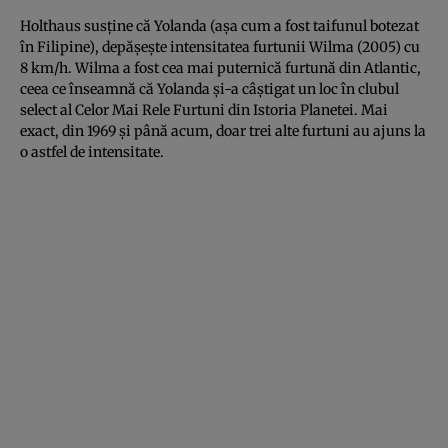
Holthaus susţine că Yolanda (aşa cum a fost taifunul botezat
în Filipine), depăşeşte intensitatea furtunii Wilma (2005) cu
8 km/h. Wilma a fost cea mai puternică furtună din Atlantic,
ceea ce înseamnă că Yolanda şi-a câştigat un loc în clubul
select al Celor Mai Rele Furtuni din Istoria Planetei. Mai
exact, din 1969 şi până acum, doar trei alte furtuni au ajuns la
o astfel de intensitate.