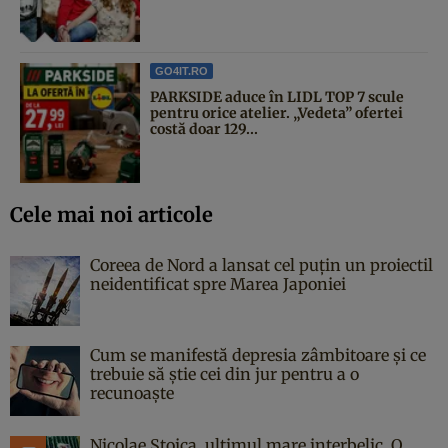
GO4IT.RO
PARKSIDE aduce în LIDL TOP 7 scule
pentru orice atelier. „Vedeta” ofertei
costă doar 129...
Cele mai noi articole
Coreea de Nord a lansat cel puțin un proiectil
neidentificat spre Marea Japoniei
Cum se manifestă depresia zâmbitoare și ce
trebuie să știe cei din jur pentru a o
recunoaște
Nicolae Stoica, ultimul mare interbelic. O