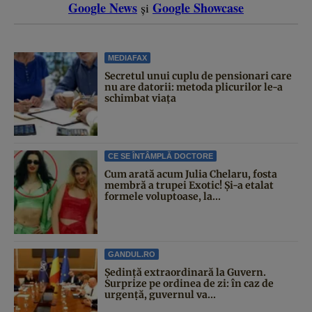
Google News
Google Showcase
și
MEDIAFAX
Secretul unui cuplu de pensionari care
nu are datorii: metoda plicurilor le-a
schimbat viața
CE SE ÎNTÂMPLĂ DOCTORE
Cum arată acum Julia Chelaru, fosta
membră a trupei Exotic! Și-a etalat
formele voluptoase, la...
GANDUL.RO
Şedinţă extraordinară la Guvern.
Surprize pe ordinea de zi: în caz de
urgență, guvernul va...