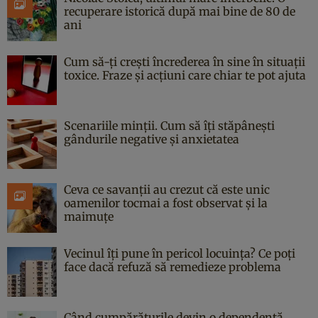
recuperare istorică după mai bine de 80 de
ani
Cum să-ți crești încrederea în sine în situații
toxice. Fraze și acțiuni care chiar te pot ajuta
Scenariile minții. Cum să îți stăpânești
gândurile negative și anxietatea
Ceva ce savanții au crezut că este unic
oamenilor tocmai a fost observat și la
maimuțe
Vecinul îți pune în pericol locuința? Ce poți
face dacă refuză să remedieze problema
Când cumpărăturile devin o dependență.