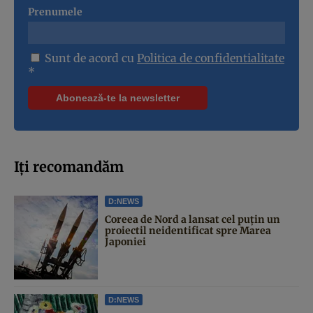
Prenumele
Sunt de acord cu
Politica de confidentialitate
*
Iți recomandăm
D:NEWS
Coreea de Nord a lansat cel puțin un
proiectil neidentificat spre Marea
Japoniei
D:NEWS