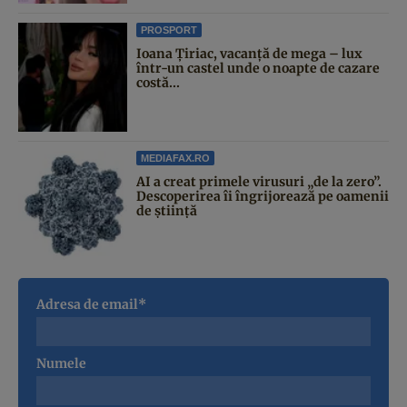
PROSPORT
Ioana Țiriac, vacanță de mega – lux
într-un castel unde o noapte de cazare
costă...
MEDIAFAX.RO
AI a creat primele virusuri „de la zero”.
Descoperirea îi îngrijorează pe oamenii
de știință
Adresa de email*
Numele