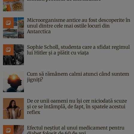
Microorganisme antice au fost descoperite în
unul dintre cele mai ostile locuri din
Antarctica
Sophie Scholl, studenta care a sfidat regimul
lui Hitler și a plătit cu viața
Cum să rămânem calmi atunci când suntem
jigniți?
De ce unii oameni nu își cer niciodată scuze
și ce se întâmplă, de fapt, în spatele acestui
reflex
Efectul neștiut al unui medicament pentru
diabet folosit de 60 de ani