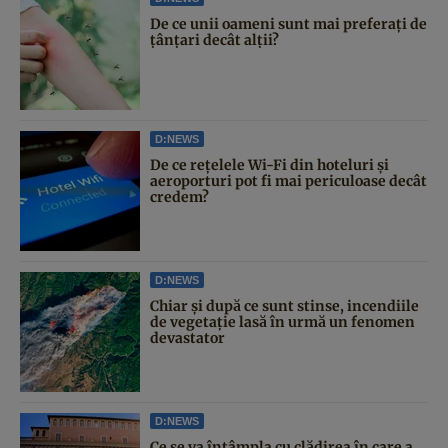
De ce unii oameni sunt mai preferați de
țânțari decât alții?
D:NEWS
De ce rețelele Wi-Fi din hoteluri și
aeroporturi pot fi mai periculoase decât
credem?
D:NEWS
Chiar și după ce sunt stinse, incendiile
de vegetație lasă în urmă un fenomen
devastator
D:NEWS
Ce se va întâmpla cu clădirea în care a