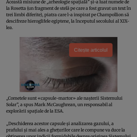
Această misiune de „arheologie spaţială” şi-a luat numele de
la Rosetta (un fragment de stelă pe care a fost gravat un text în
trei limbi diferite), piatra care l-a inspirat pe Champollion să
descifreze hieroglifele egiptene, la începutul secolului al XIX-
lea.
Citește articolul
„Cometele sunt «capsule-martor» ale naşterii Sistemului
Solar”, a spus Mark McCaughrean, un responsabil al
explorării spaţiale de la ESA.
„Deschiderea acestor capsule şi analizarea gazului, a
prafului şi mai ales a gheţurilor care le compune va duce la
obţinerea unor indicii formidabile despre originea Sistemului