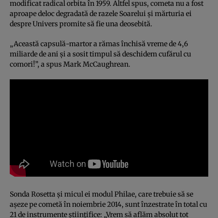
modificat radical orbita în 1959. Altfel spus, cometa nu a fost
aproape deloc degradată de razele Soarelui şi mărturia ei
despre Univers promite să fie una deosebită.
„Această capsulă-martor a rămas închisă vreme de 4,6
miliarde de ani şi a sosit timpul să deschidem cufărul cu
comori!”, a spus Mark McCaughrean.
Sonda Rosetta şi micul ei modul Philae, care trebuie să se
aşeze pe cometă în noiembrie 2014, sunt înzestrate în total cu
21 de instrumente ştiinţifice: „Vrem să aflăm absolut tot