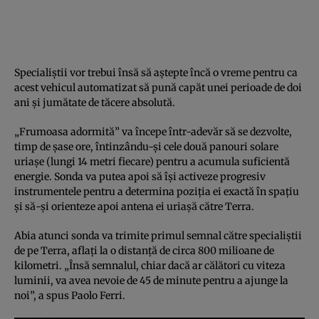
Specialiştii vor trebui însă să aştepte încă o vreme pentru ca
acest vehicul automatizat să pună capăt unei perioade de doi
ani şi jumătate de tăcere absolută.
„Frumoasa adormită” va începe într-adevăr să se dezvolte,
timp de şase ore, întinzându-şi cele două panouri solare
uriaşe (lungi 14 metri fiecare) pentru a acumula suficientă
energie. Sonda va putea apoi să îşi activeze progresiv
instrumentele pentru a determina poziţia ei exactă în spaţiu
şi să-şi orienteze apoi antena ei uriaşă către Terra.
Abia atunci sonda va trimite primul semnal către specialiştii
de pe Terra, aflaţi la o distanţă de circa 800 milioane de
kilometri. „Însă semnalul, chiar dacă ar călători cu viteza
luminii, va avea nevoie de 45 de minute pentru a ajunge la
noi”, a spus Paolo Ferri.