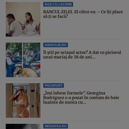
RAZI CU LACRIMI
BANCUL ZILEI. El către ea: – Ce îți place
să ți se facă?
AVANTAJE.RO
Îl știi pe uriașul actor? A dat cu piciorul
unui mariaj de 38 de ani...
PROSPORT
„Îmi iubesc formele”. Georgina
Rodriguez s-a pozat în costum de baie
înainte de nunta cu...
MEDIAFAX.RO