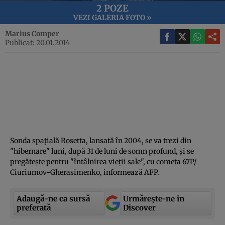
2 POZE
VEZI GALERIA FOTO »
Marius Comper
Publicat: 20.01.2014
Sonda spaţială Rosetta, lansată în 2004, se va trezi din
"hibernare" luni, după 31 de luni de somn profund, şi se
pregăteşte pentru "întâlnirea vieţii sale", cu cometa 67P/
Ciuriumov-Gherasimenko, informează AFP.
Adaugă-ne ca sursă
Urmărește-ne in
preferată
Discover