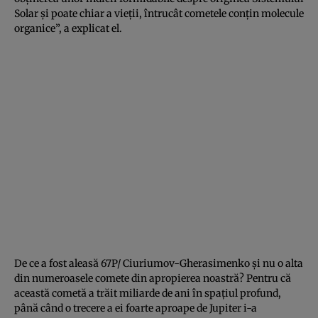
Solar şi poate chiar a vieţii, întrucât cometele conţin molecule
organice”, a explicat el.
De ce a fost aleasă 67P/ Ciuriumov-Gherasimenko şi nu o alta
din numeroasele comete din apropierea noastră? Pentru că
această cometă a trăit miliarde de ani în spaţiul profund,
până când o trecere a ei foarte aproape de Jupiter i-a