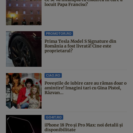
locuit Papa Francisc?
PROMOTOR.RO
Prima Tesla Model S Signature din
România a fost livrată! Cine este
proprietarul?
CIAO.RO
Poveştile de iubire care au rămas doar o
amintire! Imagini tari cu Gina Pistol,
Răzvan...
GO4IT.RO
iPhone 18 Pro și Pro Max: noi detalii și
disponibilitate