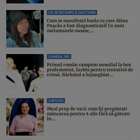
CE SE ÎNTÂMPLĂ DOCTORE
Cum se manifestă boala cu care Alina
Pușcău a fost diagnosticată! Ce sunt
metastazele osoase,...
GANDUL.RO
Primul român campion mondial la box
profesionist, închis pentru tentativă de
crimă. Bărbatul a înjunghiat...
G4FOOD
Meal prep de vară: cum îți pregătești
mâncarea pentru 4 zile fără să gătești
în...