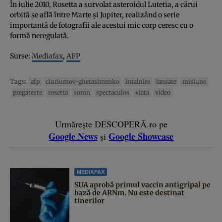
În iulie 2010, Rosetta a survolat asteroidul Lutetia, a cărui
orbită se află între Marte şi Jupiter, realizând o serie
importantă de fotografii ale acestui mic corp ceresc cu o
formă neregulată.
Surse:
Mediafax
,
AFP
Tags:
afp
ciuriumov-gherasimenko
intalnire
lansare
misiune
pregateste
rosetta
somn
spectaculos
viata
video
Urmărește DESCOPERĂ.ro pe
Google News
Google Showcase
și
MEDIAFAX
SUA aprobă primul vaccin antigripal pe
bază de ARNm. Nu este destinat
tinerilor