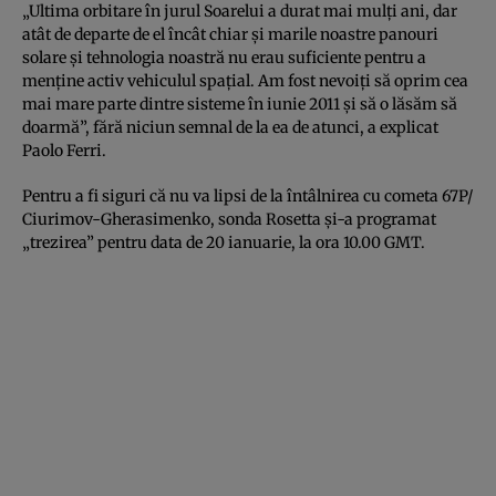
„Ultima orbitare în jurul Soarelui a durat mai mulţi ani, dar
atât de departe de el încât chiar şi marile noastre panouri
solare şi tehnologia noastră nu erau suficiente pentru a
menţine activ vehiculul spaţial. Am fost nevoiţi să oprim cea
mai mare parte dintre sisteme în iunie 2011 şi să o lăsăm să
doarmă”, fără niciun semnal de la ea de atunci, a explicat
Paolo Ferri.
Pentru a fi siguri că nu va lipsi de la întâlnirea cu cometa 67P/
Ciurimov-Gherasimenko, sonda Rosetta şi-a programat
„trezirea” pentru data de 20 ianuarie, la ora 10.00 GMT.