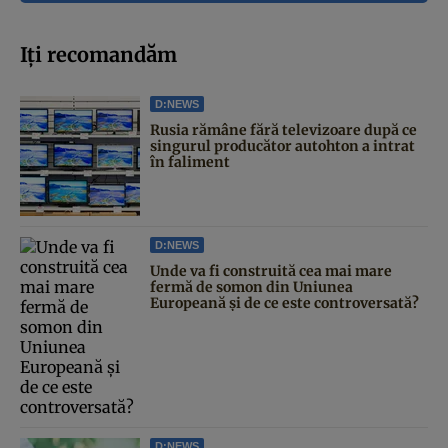
Iți recomandăm
D:NEWS
Rusia rămâne fără televizoare după ce
singurul producător autohton a intrat
în faliment
D:NEWS
Unde va fi construită cea mai mare
fermă de somon din Uniunea
Europeană și de ce este controversată?
D:NEWS