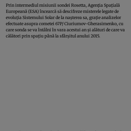
Prin intermediul misiunii sondei Rosetta, Agenţia Spaţială
Europeană (ESA) încearcă să descifreze misterele legate de
evoluţia Sistemului Solar de la naşterea sa, graţie analizelor
efectuate asupra cometei 67P/ Ciuriumov-Gherasimenko, cu
care sonda se va întâlni în vara acestui an şi alături de care va
călători prin spaţiu până la sfârşitul anului 2015.