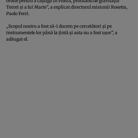
orbite pentru a câştiga în viteză, profitând de gravitaţia
Terrei şi a lui Marte”, a explicat directorul misiunii Rosetta,
Paolo Ferri.
„Scopul nostru a fost să-i ducem pe cercetători şi pe
instrumentele lor până la ţintă şi asta nu a fost uşor”, a
adăugat el.