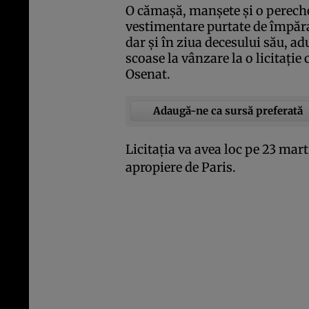
O cămaşă, manşete şi o pereche
vestimentare purtate de împăra
dar şi în ziua decesului său, ad
scoase la vânzare la o licitaţie 
Osenat.
Adaugă-ne ca sursă preferată
Licitaţia va avea loc pe 23 mart
apropiere de Paris.