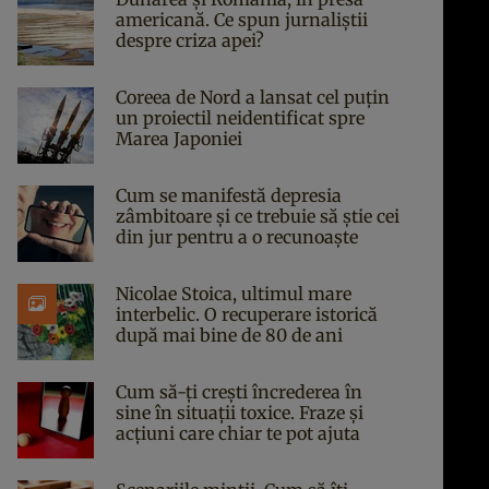
americană. Ce spun jurnaliștii
despre criza apei?
Coreea de Nord a lansat cel puțin
un proiectil neidentificat spre
Marea Japoniei
Cum se manifestă depresia
zâmbitoare și ce trebuie să știe cei
din jur pentru a o recunoaște
Nicolae Stoica, ultimul mare
interbelic. O recuperare istorică
după mai bine de 80 de ani
Cum să-ți crești încrederea în
sine în situații toxice. Fraze și
acțiuni care chiar te pot ajuta