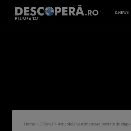
D:NEWS
Home
»
D:News
»
Articolele vestimentare purtate de Napol