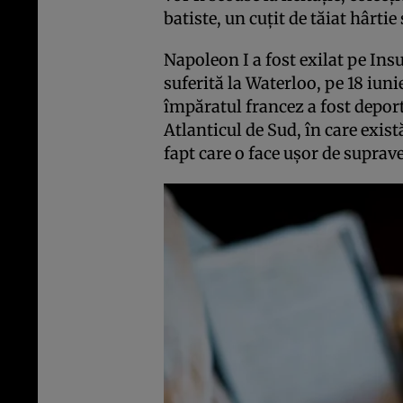
batiste, un cuţit de tăiat hârti
Napoleon I a fost exilat pe In
suferită la Waterloo, pe 18 iuni
împăratul francez a fost deport
Atlanticul de Sud, în care exis
fapt care o face uşor de suprav