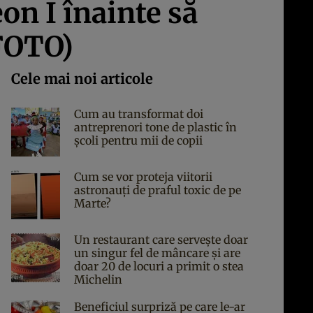
on I înainte să
 FOTO)
Cele mai noi articole
Cum au transformat doi
antreprenori tone de plastic în
școli pentru mii de copii
Cum se vor proteja viitorii
astronauți de praful toxic de pe
Marte?
Un restaurant care servește doar
un singur fel de mâncare și are
doar 20 de locuri a primit o stea
Michelin
Beneficiul surpriză pe care le-ar