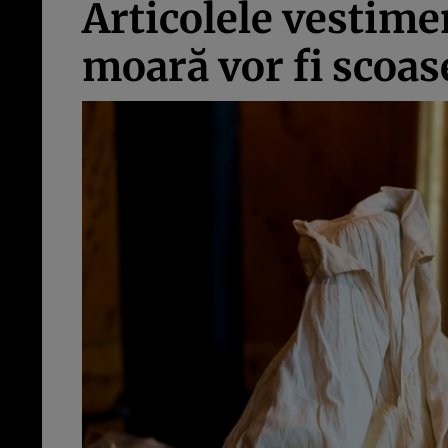
Articolele vestime
moară vor fi scoas