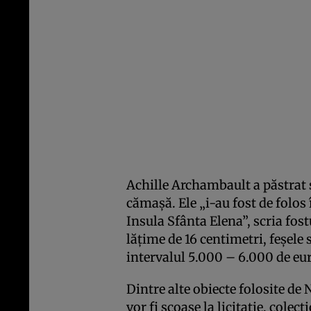
Achille Archambault a păstrat ş
cămaşă. Ele „i-au fost de folos
Insula Sfânta Elena”, scria fos
lăţime de 16 centimetri, feşele 
intervalul 5.000 – 6.000 de eur
Dintre alte obiecte folosite de 
vor fi scoase la licitaţie, cole