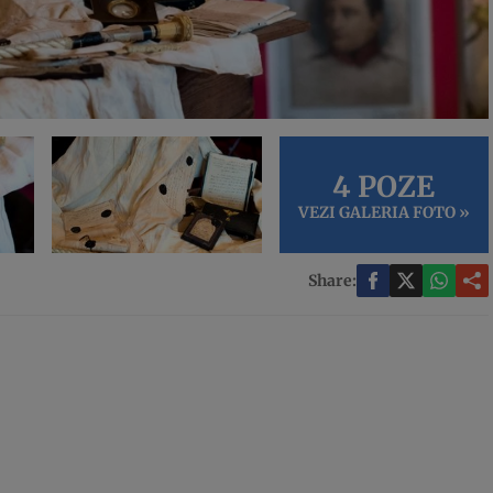
4 POZE
VEZI GALERIA FOTO »
Share: