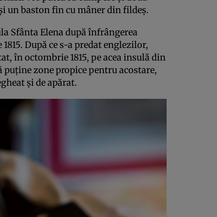
e şi un baston fin cu mâner din fildeş.
sula Sfânta Elena după înfrângerea
e 1815. După ce s-a predat englezilor,
at, în octombrie 1815, pe acea insulă din
tă puţine zone propice pentru acostare,
egheat şi de apărat.