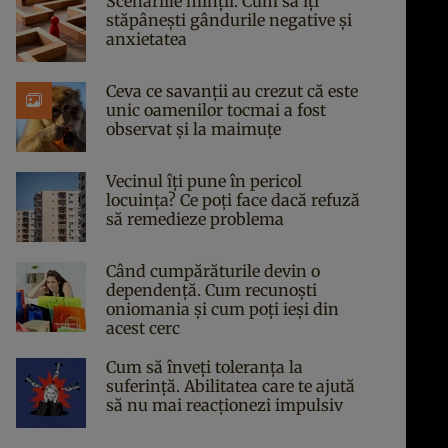
Scenariile minții. Cum să îți
stăpânești gândurile negative și
anxietatea
Ceva ce savanții au crezut că este
unic oamenilor tocmai a fost
observat și la maimuțe
Vecinul îți pune în pericol
locuința? Ce poți face dacă refuză
să remedieze problema
Când cumpărăturile devin o
dependență. Cum recunoști
oniomania și cum poți ieși din
acest cerc
Cum să înveți toleranța la
suferință. Abilitatea care te ajută
să nu mai reacționezi impulsiv