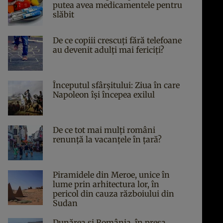
putea avea medicamentele pentru
slăbit
De ce copiii crescuți fără telefoane
au devenit adulți mai fericiți?
Începutul sfârşitului: Ziua în care
Napoleon îşi începea exilul
De ce tot mai mulți români
renunță la vacanțele în țară?
Piramidele din Meroe, unice în
lume prin arhitectura lor, în
pericol din cauza războiului din
Sudan
Dunărea și România, în presa