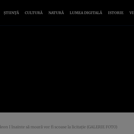
ȘTIINȚĂ
CULTURĂ
NATURĂ
LUMEA DIGITALĂ
ISTORIE
V
eon I înainte să moară vor fi scoase la licitaţie (GALERIE FOTO)