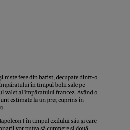
i nişte feşe din batist, decupate dintr-o
 împăratului în timpul bolii sale pe
tul valet al împăratului francez. Având o
sunt estimate la un preţ cuprins în
o.
Napoleon I în timpul exilului său şi care
cţionarii vor putea să cumpere şi două