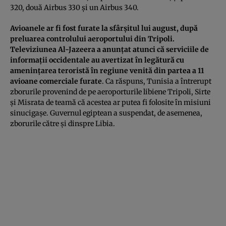
320, două Airbus 330 şi un Airbus 340.
Avioanele ar fi fost furate la sfârşitul lui august, după
preluarea controlului aeroportului din Tripoli.
Televiziunea Al-Jazeera a anunţat atunci că serviciile de
informaţii occidentale au avertizat în legătură cu
ameninţarea teroristă în regiune venită din partea a 11
avioane comerciale furate
. Ca răspuns, Tunisia a întrerupt
zborurile provenind de pe aeroporturile libiene Tripoli, Sirte
şi Misrata de teamă că acestea ar putea fi folosite în misiuni
sinucigaşe. Guvernul egiptean a suspendat, de asemenea,
zborurile către şi dinspre Libia.