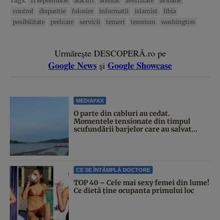
Tags:
11 septembrie
atacuri
atentat
avertizare
avioane
control
disparitie
folosire
informatii
islamist
libia
posibilitate
preluare
servicii
temeri
terorism
washington
Urmărește DESCOPERĂ.ro pe
Google News
Google Showcase
și
MEDIAFAX
O parte din cabluri au cedat.
Momentele tensionate din timpul
scufundării barjelor care au salvat...
CE SE ÎNTÂMPLĂ DOCTORE
TOP 40 – Cele mai sexy femei din lume!
Ce dietă ține ocupanta primului loc