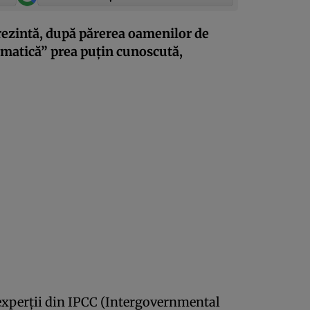
rezintă, după părerea oamenilor de
limatică” prea puţin cunoscută,
, experţii din IPCC (Intergovernmental