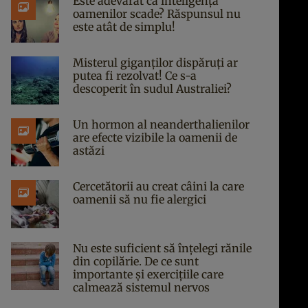
Este adevărat că inteligența
oamenilor scade? Răspunsul nu
este atât de simplu!
Misterul giganților dispăruți ar
putea fi rezolvat! Ce s-a
descoperit în sudul Australiei?
Un hormon al neanderthalienilor
are efecte vizibile la oamenii de
astăzi
Cercetătorii au creat câini la care
oamenii să nu fie alergici
Nu este suficient să înțelegi rănile
din copilărie. De ce sunt
importante și exercițiile care
calmează sistemul nervos