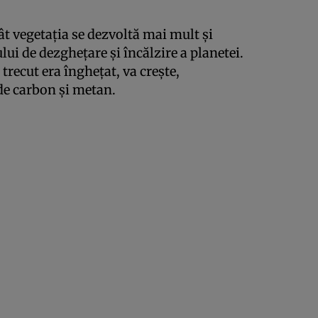
tât vegetaţia se dezvoltă mai mult şi
lui de dezgheţare şi încălzire a planetei.
trecut era îngheţat, va creşte,
de carbon şi metan.