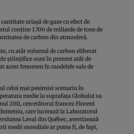
 cantitate uriaşă de gaze cu efect de
tul conţine 1.700 de miliarde de tone de
antitatea de carbon din atmosferă.
te, cu atât volumul de carbon eliberat
le ştiinţifice sunt în prezent atât de
rat acest fenomen în modelele sale de
ul celui mai pesimist scenariu în
mperatura medie la suprafaţa Globului va
anul 2011, cercetătorul francez Florent
 domeniu, care lucrează la Laboratorul
ersitatea Laval din Québec, avertizează
rii medii mondiale ar putea fi, de fapt,