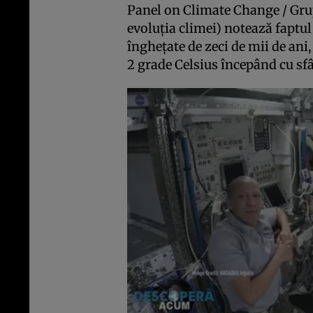
Panel on Climate Change / Gru
evoluţia climei) notează faptu
îngheţate de zeci de mii de ani,
2 grade Celsius începând cu sfâ