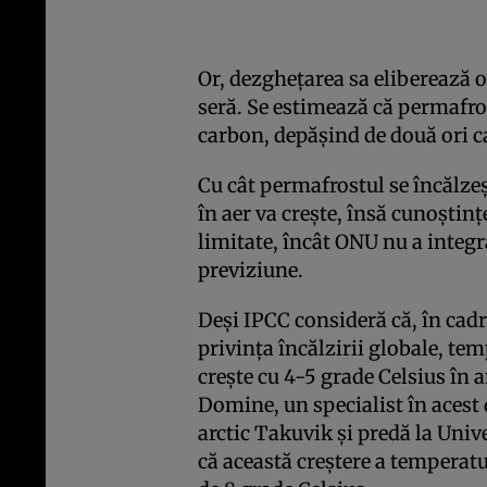
Or, dezgheţarea sa eliberează o
seră. Se estimează că permafros
carbon, depăşind de două ori c
Cu cât permafrostul se încălzeş
în aer va creşte, însă cunoştinţe
limitate, încât ONU nu a integ
previziune.
Deşi IPCC consideră că, în cadr
privinţa încălzirii globale, te
creşte cu 4-5 grade Celsius în 
Domine, un specialist în acest
arctic Takuvik şi predă la Univ
că această creştere a temperatu