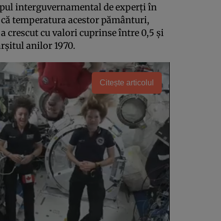
pul interguvernamental de experţi în
l că temperatura acestor pământuri,
 a crescut cu valori cuprinse între 0,5 şi
rşitul anilor 1970.
Citește articolul