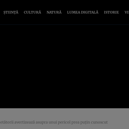
ȘTIINȚĂ
CULTURĂ
NATURĂ
LUMEA DIGITALĂ
ISTORIE
V
cetătorii avertizează asupra unui pericol prea puţin cunoscut