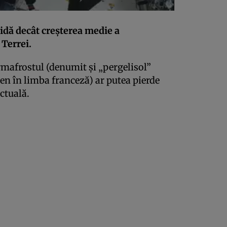
pidă decât creşterea medie a
 Terrei.
rmafrostul (denumit şi „pergelisol”
men în limba franceză) ar putea pierde
ctuală.