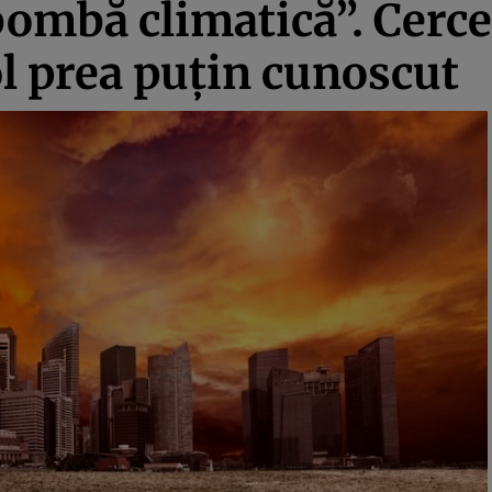
bombă climatică”. Cerce
l prea puţin cunoscut