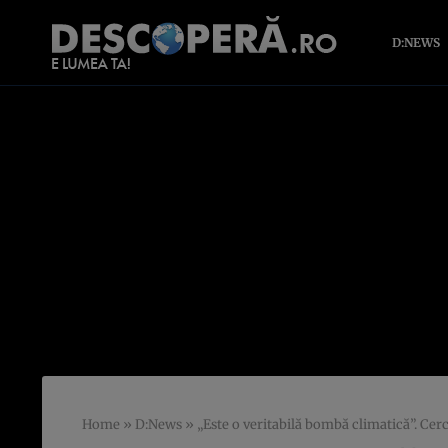
D:NEWS
Home
»
D:News
»
„Este o veritabilă bombă climatică”. Cer