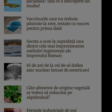
păcăleală? Iată ce a descoperit un
studiu!
Vaccinurile care nu trebuie
păstrate la rece, testate cu succes
pentru prima dată
Seceta a scos la suprafață una
dintre cele mai impresionante
realizări inginerești ale
Imperiului Roman
81 de ani de la cel de-al doilea
atac nuclear lansat de americani
Câte alimente de origine vegetală
ar trebui să mâncăm pe
săptămână?
Fermele industriale de pui