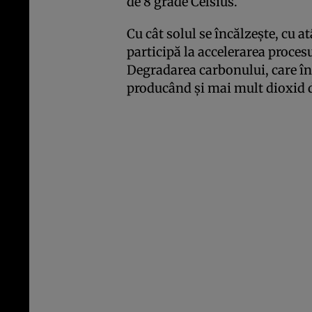
de 8 grade Celsius.
Cu cât solul se încălzeşte, cu a
participă la accelerarea procesu
Degradarea carbonului, care în 
producând şi mai mult dioxid 