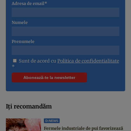
Adresa de email*
Numele
Prenumele
Sunt de acord cu
Politica de confidentialitate
*
Iți recomandăm
D:NEWS
Fermele industriale de pui favorizează