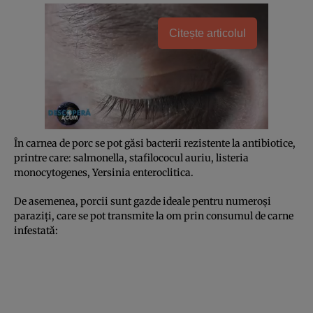
Citește articolul
În carnea de porc se pot găsi bacterii rezistente la antibiotice,
printre care: salmonella, stafilococul auriu, listeria
monocytogenes, Yersinia enteroclitica.
De asemenea, porcii sunt gazde ideale pentru numeroşi
paraziţi, care se pot transmite la om prin consumul de carne
infestată: