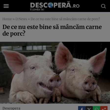
Home
»
D:News
»
De ce nu este bine să mâncăm carne de porc?
De ce nu este bine să mâncăm carne
de porc?
Descopera