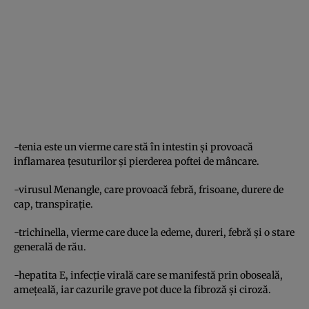
-tenia este un vierme care stă în intestin şi provoacă
inflamarea ţesuturilor şi pierderea poftei de mâncare.
-virusul Menangle, care provoacă febră, frisoane, durere de
cap, transpiraţie.
-trichinella, vierme care duce la edeme, dureri, febră şi o stare
generală de rău.
-hepatita E, infecţie virală care se manifestă prin oboseală,
ameţeală, iar cazurile grave pot duce la fibroză şi ciroză.