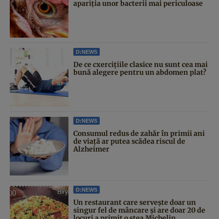
apariția unor bacterii mai periculoase
D:NEWS
De ce cxercițiile clasice nu sunt cea mai
bună alegere pentru un abdomen plat?
D:NEWS
Consumul redus de zahăr în primii ani
de viață ar putea scădea riscul de
Alzheimer
D:NEWS
Un restaurant care servește doar un
singur fel de mâncare și are doar 20 de
locuri a primit o stea Michelin