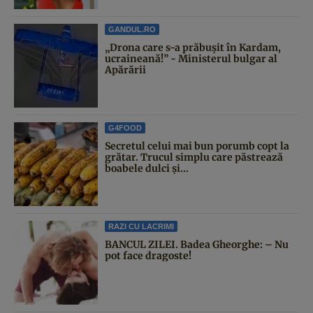
GANDUL.RO
„Drona care s-a prăbușit în Kardam,
ucraineană!” - Ministerul bulgar al
Apărării
G4FOOD
Secretul celui mai bun porumb copt la
grătar. Trucul simplu care păstrează
boabele dulci și...
RAZI CU LACRIMI
BANCUL ZILEI. Badea Gheorghe: – Nu
pot face dragoste!