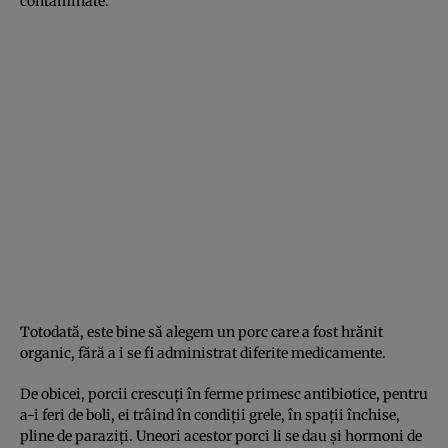
contaminate.
Totodată, este bine să alegem un porc care a fost hrănit
organic, fără a i se fi administrat diferite medicamente.
De obicei, porcii crescuţi în ferme primesc antibiotice, pentru
a-i feri de boli, ei trâind în condiţii grele, în spaţii închise,
pline de paraziţi. Uneori acestor porci li se dau şi hormoni de