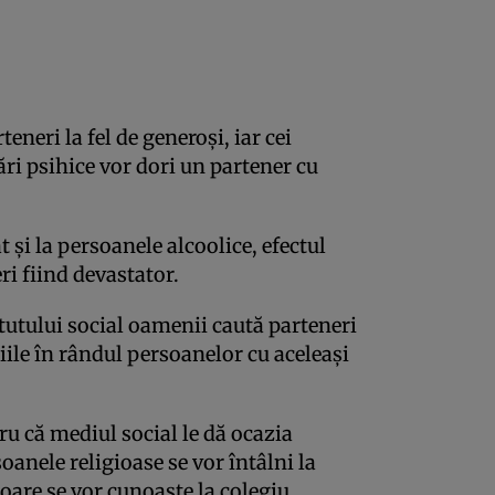
neri la fel de generoşi, iar cei
ări psihice vor dori un partener cu
 şi la persoanele alcoolice, efectul
ri fiind devastator.
tatutului social oamenii caută parteneri
ile în rândul persoanelor cu aceleaşi
ru că mediul social le dă ocazia
anele religioase se vor întâlni la
rioare se vor cunoaşte la colegiu.