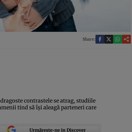
Share:
dragoste contrastele se atrag, studiile
menii tind să îşi aleagă parteneri care
Urmărește-ne in Discover