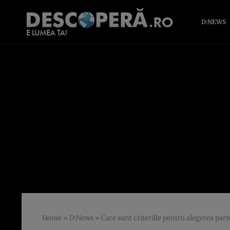
D:NEWS
Home
»
D:News
»
Care sunt criteriile pentru alegerea par