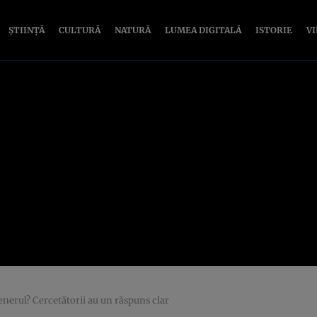
ȘTIINȚĂ
CULTURĂ
NATURĂ
LUMEA DIGITALĂ
ISTORIE
V
tenerul? Cercetătorii au un răspuns clar