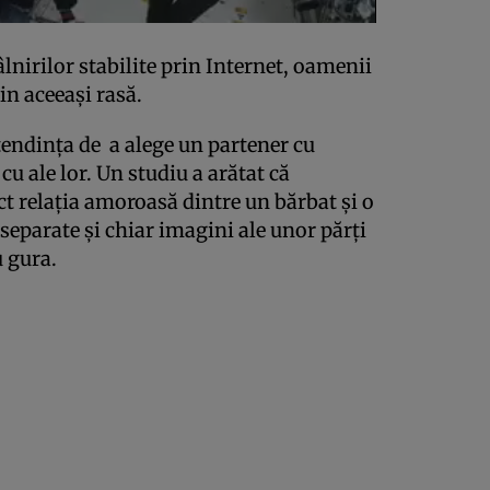
lnirilor stabilite prin Internet, oamenii
in aceeaşi rasă.
 tendinţa de a alege un partener cu
u ale lor. Un studiu a arătat că
ect relaţia amoroasă dintre un bărbat şi o
 separate şi chiar imagini ale unor părţi
u gura.