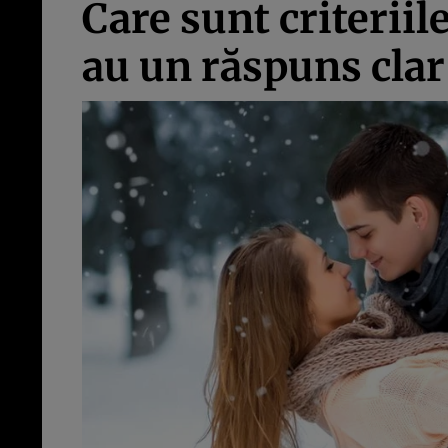
Care sunt criteriil
au un răspuns clar