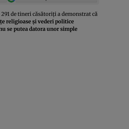
e 291 de tineri căsătoriţi a demonstrat că
e religioase şi vederi politice
 nu se putea datora unor simple