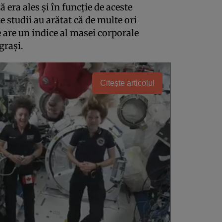
 era ales şi în funcţie de aceste
e studii au arătat că de multe ori
 are un indice al masei corporale
 graşi.
Citește articolul