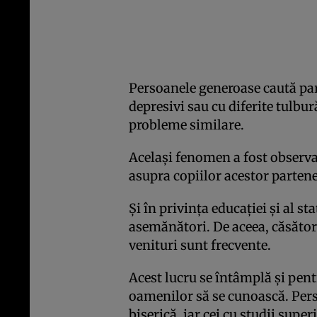
Persoanele generoase caută parte
depresivi sau cu diferite tulbur
probleme similare.
Acelaşi fenomen a fost observat
asupra copiilor acestor partene
Şi în privinţa educaţiei şi al s
asemănători. De aceea, căsători
venituri sunt frecvente.
Acest lucru se întâmplă şi pent
oamenilor să se cunoască. Perso
biserică, iar cei cu studii supe