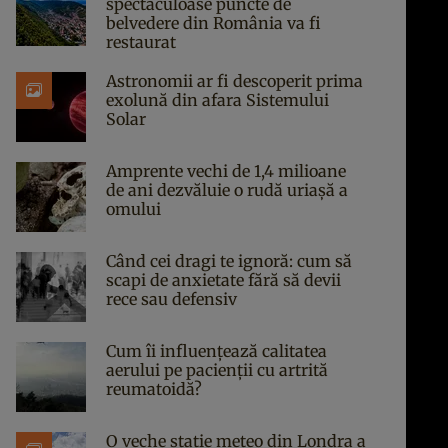
spectaculoase puncte de
belvedere din România va fi
restaurat
Astronomii ar fi descoperit prima
exolună din afara Sistemului
Solar
Amprente vechi de 1,4 milioane
de ani dezvăluie o rudă uriașă a
omului
Când cei dragi te ignoră: cum să
scapi de anxietate fără să devii
rece sau defensiv
Cum îi influențează calitatea
aerului pe pacienții cu artrită
reumatoidă?
O veche stație meteo din Londra a