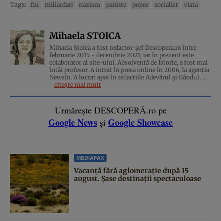
Tags:
fiu
miliardari
nazism
parinte
popor
socialist
viata
Mihaela STOICA
Mihaela Stoica a fost redactor-șef Descopera.ro între
februarie 2015 - decembrie 2021, iar în prezent este
colaborator al site-ului. Absolventă de Istorie, a fost mai
întâi profesor. A intrat în presa online în 2006, la agenţia
NewsIn. A lucrat apoi în redacţiile Adevărul şi Gândul, ...
citește mai mult
Urmărește DESCOPERĂ.ro pe
Google News
Google Showcase
și
MEDIAFAX
Vacanță fără aglomerație după 15
august. Șase destinații spectaculoase