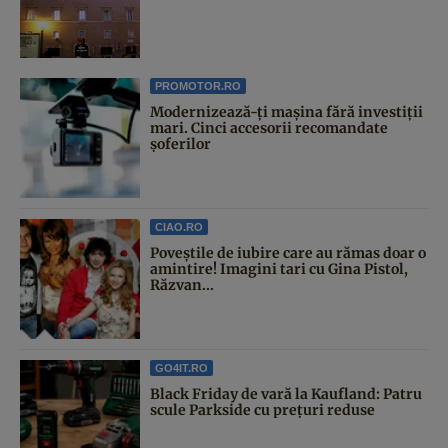
PROMOTOR.RO
Modernizează-ți mașina fără investiții
mari. Cinci accesorii recomandate
șoferilor
CIAO.RO
Poveştile de iubire care au rămas doar o
amintire! Imagini tari cu Gina Pistol,
Răzvan...
GO4IT.RO
Black Friday de vară la Kaufland: Patru
scule Parkside cu prețuri reduse