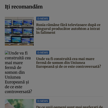
Iți recomandăm
D:NEWS
Rusia rămâne fără televizoare după ce
singurul producător autohton a intrat
în faliment
D:NEWS
Unde va fi construită cea mai mare
fermă de somon din Uniunea
Europeană și de ce este controversată?
D:NEWS
De ce unii oameni sunt mai preferați de