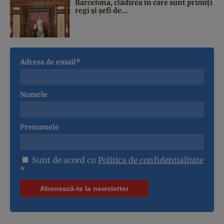
Barcelona, clădirea în care sunt primiți
regi și șefi de...
Adresa de email*
Numele
Prenumele
Sunt de acord cu
Politica de confidentialitate
*