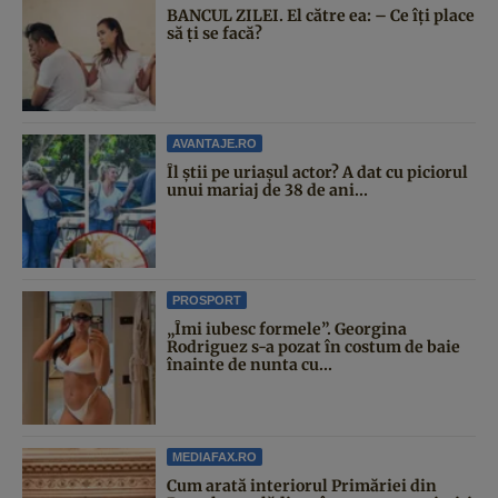
BANCUL ZILEI. El către ea: – Ce îți place
să ți se facă?
AVANTAJE.RO
Îl știi pe uriașul actor? A dat cu piciorul
unui mariaj de 38 de ani...
PROSPORT
„Îmi iubesc formele”. Georgina
Rodriguez s-a pozat în costum de baie
înainte de nunta cu...
MEDIAFAX.RO
Cum arată interiorul Primăriei din