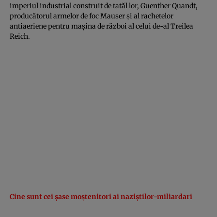
imperiul industrial construit de tatăl lor, Guenther Quandt,
producătorul armelor de foc Mauser şi al rachetelor
antiaeriene pentru maşina de război al celui de-al Treilea
Reich.
Cine sunt cei şase moştenitori ai naziştilor-miliardari