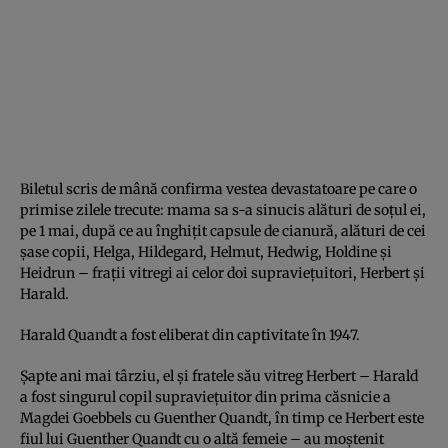
Biletul scris de mână confirma vestea devastatoare pe care o
primise zilele trecute: mama sa s-a sinucis alături de soţul ei,
pe 1 mai, după ce au înghiţit capsule de cianură, alături de cei
şase copii, Helga, Hildegard, Helmut, Hedwig, Holdine şi
Heidrun – fraţii vitregi ai celor doi supravieţuitori, Herbert şi
Harald.
Harald Quandt a fost eliberat din captivitate în 1947.
Şapte ani mai târziu, el şi fratele său vitreg Herbert – Harald
a fost singurul copil supravieţuitor din prima căsnicie a
Magdei Goebbels cu Guenther Quandt, în timp ce Herbert este
fiul lui Guenther Quandt cu o altă femeie – au moştenit