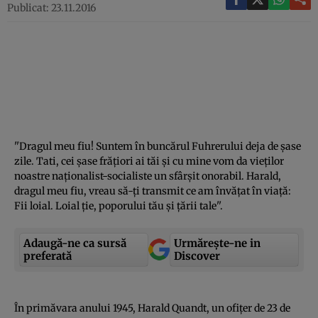
Publicat: 23.11.2016
''Dragul meu fiu! Suntem în buncărul Fuhrerului deja de şase
zile. Tati, cei şase frăţiori ai tăi şi cu mine vom da vieţilor
noastre naţionalist-socialiste un sfârşit onorabil. Harald,
dragul meu fiu, vreau să-ţi transmit ce am învăţat în viaţă:
Fii loial. Loial ţie, poporului tău şi ţării tale''.
Adaugă-ne ca sursă
Urmărește-ne in
preferată
Discover
În primăvara anului 1945, Harald Quandt, un ofiţer de 23 de