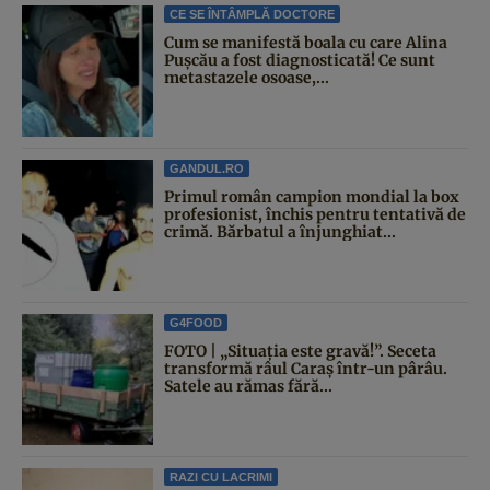
CE SE ÎNTÂMPLĂ DOCTORE
Cum se manifestă boala cu care Alina
Pușcău a fost diagnosticată! Ce sunt
metastazele osoase,...
GANDUL.RO
Primul român campion mondial la box
profesionist, închis pentru tentativă de
crimă. Bărbatul a înjunghiat...
G4FOOD
FOTO | „Situația este gravă!”. Seceta
transformă râul Caraș într-un pârâu.
Satele au rămas fără...
RAZI CU LACRIMI