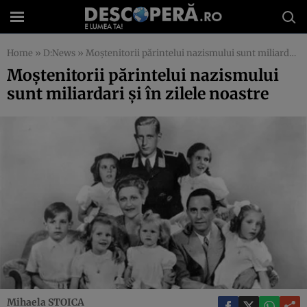
Home
»
D:News
»
Moştenitorii părintelui nazismului sunt miliardari şi în zilele noastre
Moştenitorii părintelui nazismului
sunt miliardari şi în zilele noastre
Mihaela STOICA