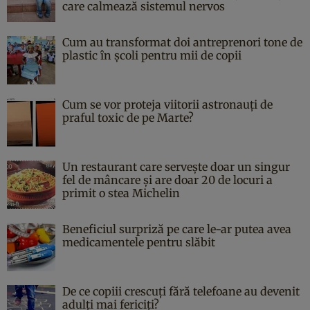
care calmează sistemul nervos
Cum au transformat doi antreprenori tone de
plastic în școli pentru mii de copii
Cum se vor proteja viitorii astronauți de
praful toxic de pe Marte?
Un restaurant care servește doar un singur
fel de mâncare și are doar 20 de locuri a
primit o stea Michelin
Beneficiul surpriză pe care le-ar putea avea
medicamentele pentru slăbit
De ce copiii crescuți fără telefoane au devenit
adulți mai fericiți?