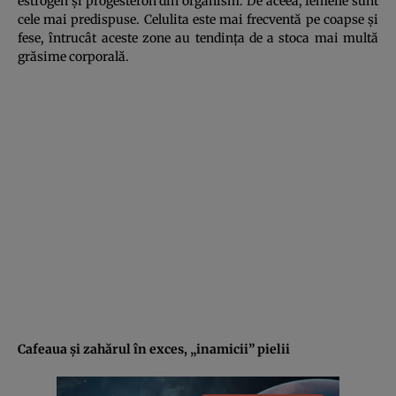
estrogen şi progesteron din organism. De aceea, femeile sunt
cele mai predispuse. Celulita este mai frecventă pe coapse şi
fese, întrucât aceste zone au tendinţa de a stoca mai multă
grăsime corporală.
Cafeaua şi zahărul în exces, „inamicii” pielii