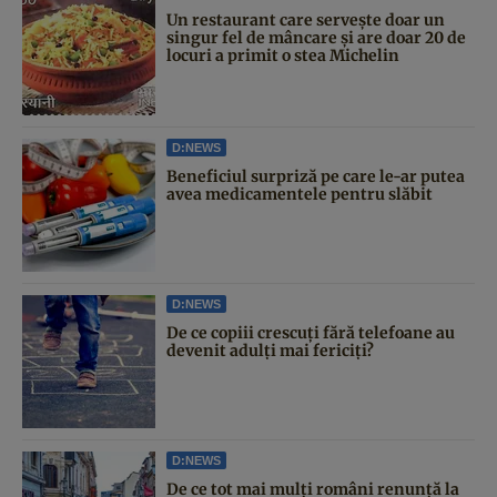
Un restaurant care servește doar un
singur fel de mâncare și are doar 20 de
locuri a primit o stea Michelin
D:NEWS
Beneficiul surpriză pe care le-ar putea
avea medicamentele pentru slăbit
D:NEWS
De ce copiii crescuți fără telefoane au
devenit adulți mai fericiți?
D:NEWS
De ce tot mai mulți români renunță la