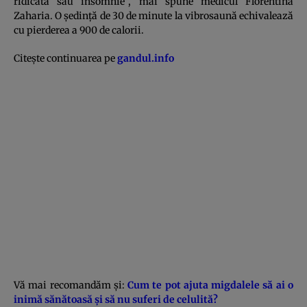
ridicată sau insomnie”, mai spune medicul Florentina
Zaharia. O şedinţă de 30 de minute la vibrosaună echivalează
cu pierderea a 900 de calorii.
Citeşte continuarea pe
gandul.info
Vă mai recomandăm şi:
Cum te pot ajuta migdalele să ai o
inimă sănătoasă şi să nu suferi de celulită?