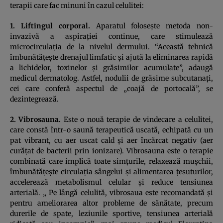
terapii care fac minuni în cazul celulitei:
1. Liftingul corporal.
Aparatul foloseşte metoda non-
invazivă a aspiraţiei continue, care stimulează
microcirculaţia de la nivelul dermului. “Această tehnică
îmbunătăţeşte drenajul limfatic şi ajută la eliminarea rapidă
a lichidelor, toxinelor şi grăsimilor acumulate”, adaugă
medicul dermatolog. Astfel, nodulii de grăsime subcutanaţi,
cei care conferă aspectul de „coajă de portocală”, se
dezintegrează.
2. Vibrosauna.
Este o nouă terapie de vindecare a celulitei,
care constă într-o saună terapeutică uscată, echipată cu un
pat vibrant, cu aer uscat cald şi aer încărcat negativ (aer
curăţat de bacterii prin ionizare). Vibrosauna este o terapie
combinată care implică toate simţurile, relaxează muşchii,
îmbunătăţeşte circulaţia sângelui şi alimentarea ţesuturilor,
accelerează metabolismul celular şi reduce tensiunea
arterială. „ Pe lângă celulită, vibrosaua este recomandată şi
pentru ameliorarea altor probleme de sănătate, precum
durerile de spate, leziunile sportive, tensiunea arterială