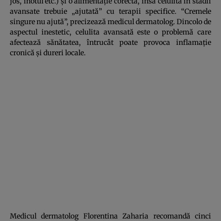
jos, înotul etc.) şi o alimentaţie corectă, însă celulita în stadii
avansate trebuie „ajutată” cu terapii specifice. “Cremele
singure nu ajută”, precizează medicul dermatolog. Dincolo de
aspectul inestetic, celulita avansată este o problemă care
afectează sănătatea, întrucât poate provoca inflamaţie
cronică şi dureri locale.
Medicul dermatolog Florentina Zaharia recomandă cinci