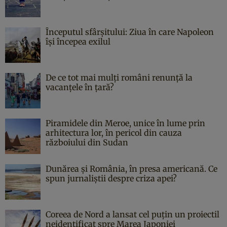
Începutul sfârşitului: Ziua în care Napoleon
îşi începea exilul
De ce tot mai mulți români renunță la
vacanțele în țară?
Piramidele din Meroe, unice în lume prin
arhitectura lor, în pericol din cauza
războiului din Sudan
Dunărea și România, în presa americană. Ce
spun jurnaliștii despre criza apei?
Coreea de Nord a lansat cel puțin un proiectil
neidentificat spre Marea Japoniei