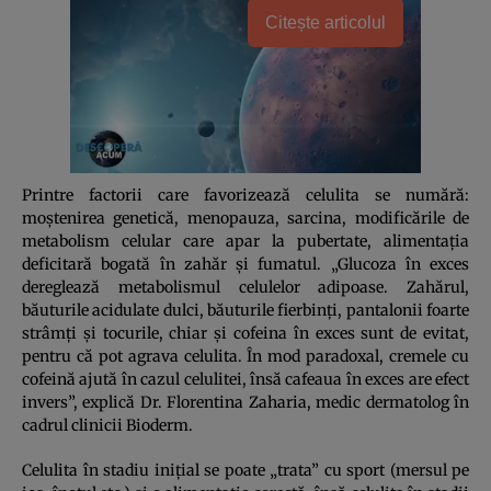
Citește articolul
Printre factorii care favorizează celulita se numără:
moştenirea genetică, menopauza, sarcina, modificările de
metabolism celular care apar la pubertate, alimentaţia
deficitară bogată în zahăr şi fumatul. „Glucoza în exces
dereglează metabolismul celulelor adipoase. Zahărul,
băuturile acidulate dulci, băuturile fierbinţi, pantalonii foarte
strâmţi şi tocurile, chiar şi cofeina în exces sunt de evitat,
pentru că pot agrava celulita. În mod paradoxal, cremele cu
cofeină ajută în cazul celulitei, însă cafeaua în exces are efect
invers”, explică Dr. Florentina Zaharia, medic dermatolog în
cadrul clinicii Bioderm.
Celulita în stadiu iniţial se poate „trata” cu sport (mersul pe