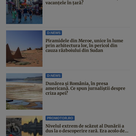
vacanțele în țară?
D:NEWS
Piramidele din Meroe, unice în lume
prin arhitectura lor, în pericol din
cauza războiului din Sudan
D:NEWS
Dunărea și România, în presa
americană. Ce spun jurnaliștii despre
criza apei?
PROMOTOR.RO
Nivelul extrem de scăzut al Dunării a
dus la o descoperire rară. Era acolo de...