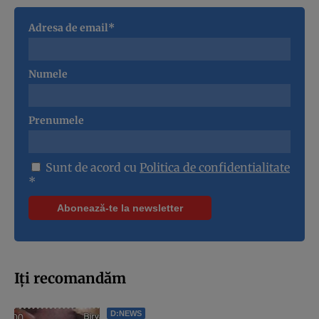
Adresa de email*
Numele
Prenumele
Sunt de acord cu
Politica de confidentialitate
*
Iți recomandăm
D:NEWS