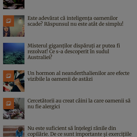
Este adevărat că inteligența oamenilor
scade? Răspunsul nu este atât de simplu!
Misterul giganților dispăruți ar putea fi
rezolvat! Ce s-a descoperit în sudul
Australiei?
Un hormon al neanderthalienilor are efecte
vizibile la oamenii de astăzi
Cercetătorii au creat câini la care oamenii să
nu fie alergici
Nu este suficient să înțelegi rănile din
copilărie. De ce sunt importante și exercițiile