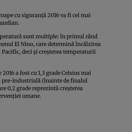
oape cu siguranţă 2016 va fi cel mai
uardian.
mperatură sunt multiple: în primul rând
menul El Nino, care determină încălzirea
 Pacific, deci şi creşterea temperaturii
e 2016 a fost cu 1,3 grade Celsius mai
pre-industrială (înainte de finalul
care 0,2 grade reprezintă creşterea
tervenţiei umane.