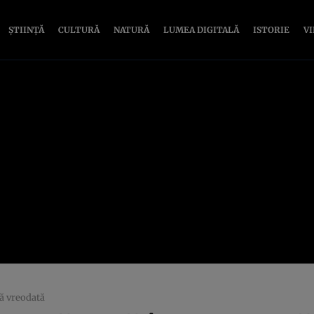
ȘTIINȚĂ
CULTURĂ
NATURĂ
LUMEA DIGITALĂ
ISTORIE
V
tă vreodată