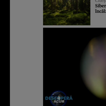
Citeş
Siber
încăl