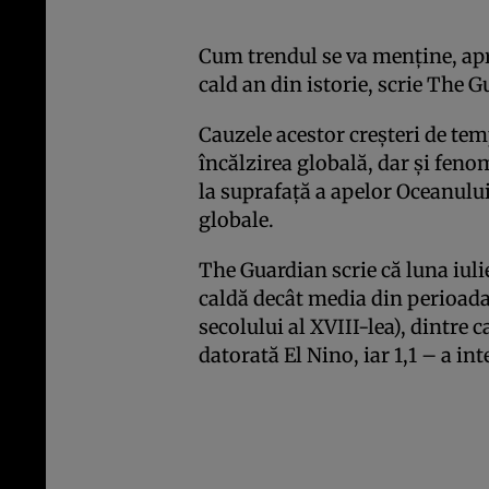
Cum trendul se va menţine, apr
cald an din istorie, scrie The G
Cauzele acestor creşteri de te
încălzirea globală, dar şi feno
la suprafaţă a apelor Oceanului
globale.
The Guardian scrie că luna iuli
caldă decât media din perioada 
secolului al XVIII-lea), dintre 
datorată El Nino, iar 1,1 – a in