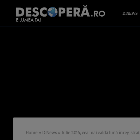
D:NEWS
Home
»
D:News
»
Iulie 2016, cea mai caldă lună înregistra