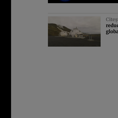
Citeş
reduc
glob