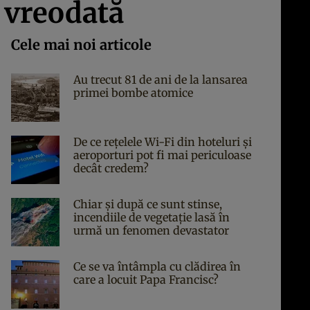
ă vreodată
Cele mai noi articole
Au trecut 81 de ani de la lansarea
primei bombe atomice
De ce rețelele Wi-Fi din hoteluri și
aeroporturi pot fi mai periculoase
decât credem?
Chiar și după ce sunt stinse,
incendiile de vegetație lasă în
urmă un fenomen devastator
Ce se va întâmpla cu clădirea în
care a locuit Papa Francisc?