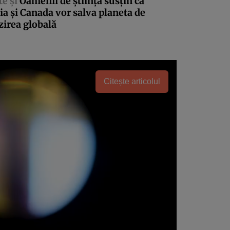
te şi
Oamenii de ştiinţă susţin că
ia şi Canada vor salva planeta de
zirea globală
Citește articolul