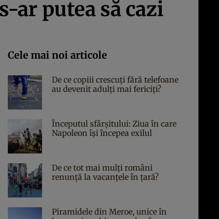
s-ar putea să cazi
Cele mai noi articole
De ce copiii crescuți fără telefoane
au devenit adulți mai fericiți?
Începutul sfârşitului: Ziua în care
Napoleon îşi începea exilul
De ce tot mai mulți români
renunță la vacanțele în țară?
Piramidele din Meroe, unice în