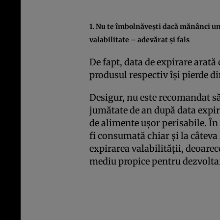
1. Nu te îmbolnăveşti dacă mănânci u
valabilitate – adevărat şi fals
De fapt, data de expirare arată
produsul respectiv îşi pierde di
Desigur, nu este recomandat să
jumătate de an după data expiră
de alimente uşor perisabile. Î
fi consumată chiar şi la câteva 
expirarea valabilităţii, deoarec
mediu propice pentru dezvolt