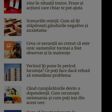
sine în situații toxice. Fraze și
acțiuni care chiar te pot ajuta
Scenariile minții. Cum să îți
stăpânești gândurile negative și
anxietatea
Ceva ce savanții au crezut că este
unic oamenilor tocmai a fost
observat și la maimuțe
Vecinul îți pune în pericol
locuința? Ce poți face dacă refuză
să remedieze problema
Când cumpărăturile devin o
dependență. Cum recunoști
oniomania și cum poți ieși din
acest cerc