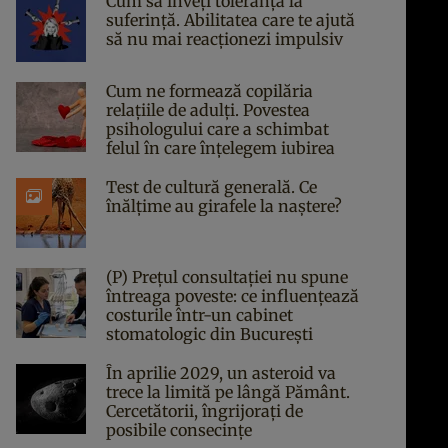
Cum să înveți toleranța la
suferință. Abilitatea care te ajută
să nu mai reacționezi impulsiv
Cum ne formează copilăria
relațiile de adulți. Povestea
psihologului care a schimbat
felul în care înțelegem iubirea
Test de cultură generală. Ce
înălțime au girafele la naștere?
(P) Prețul consultației nu spune
întreaga poveste: ce influențează
costurile într-un cabinet
stomatologic din București
În aprilie 2029, un asteroid va
trece la limită pe lângă Pământ.
Cercetătorii, îngrijorați de
posibile consecințe