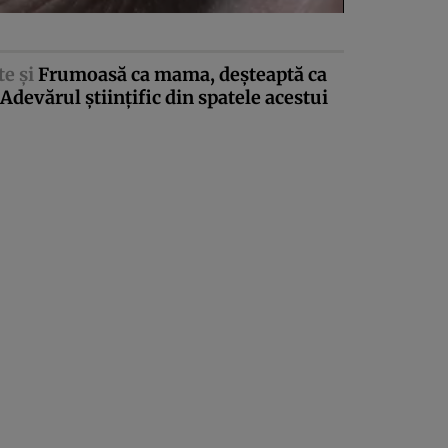
te şi
Frumoasă ca mama, deşteaptă ca
 Adevărul ştiinţific din spatele acestui