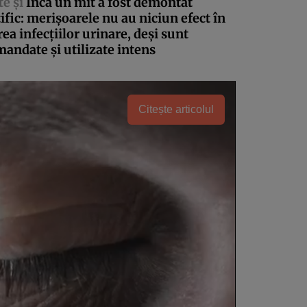
te şi
Încă un mit a fost demontat
ţific: merişoarele nu au niciun efect în
rea infecţiilor urinare, deşi sunt
andate şi utilizate intens
Citește articolul