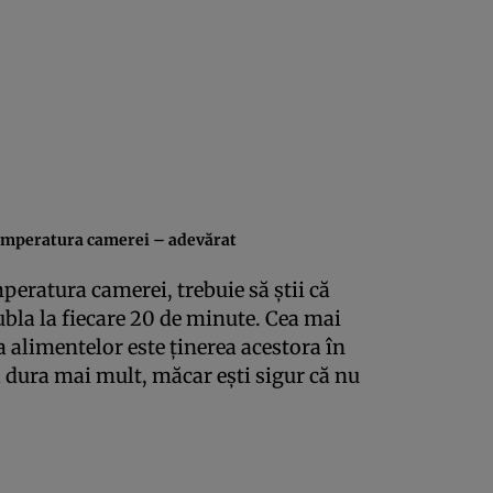
temperatura camerei – adevărat
eratura camerei, trebuie să ştii că
ubla la fiecare 20 de minute. Cea mai
 alimentelor este ţinerea acestora în
a dura mai mult, măcar eşti sigur că nu