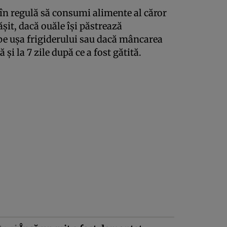
în regulă să consumi alimente al căror
şit, dacă ouăle îşi păstrează
 pe uşa frigiderului sau dacă mâncarea
şi la 7 zile după ce a fost gătită.