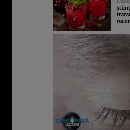
Citeş
ştiin
trata
recom