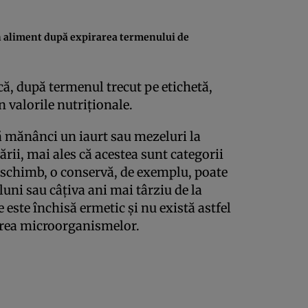
n aliment după expirarea termenului de
 că, după termenul trecut pe etichetă,
n valorile nutriţionale.
 mănânci un iaurt sau mezeluri la
rii, mai ales că acestea sunt categorii
n schimb, o conservă, de exemplu, poate
luni sau câţiva ani mai târziu de la
e este închisă ermetic şi nu există astfel
area microorganismelor.