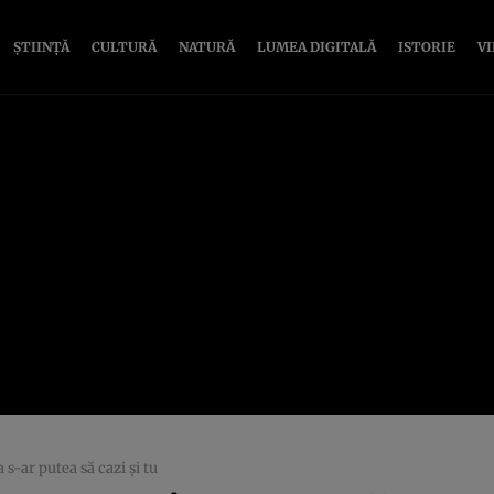
ȘTIINȚĂ
CULTURĂ
NATURĂ
LUMEA DIGITALĂ
ISTORIE
V
s-ar putea să cazi şi tu