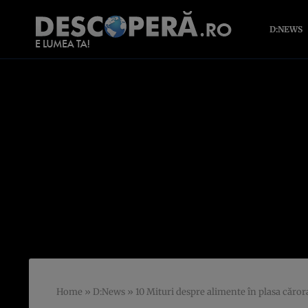
D:NEWS
Home
»
D:News
»
10 Mituri despre alimente în plasa cărora 