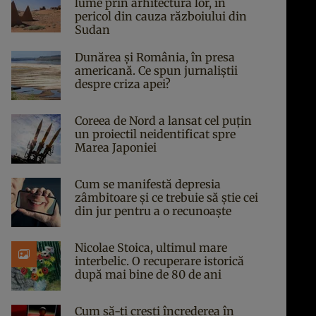
lume prin arhitectura lor, în
pericol din cauza războiului din
Sudan
Dunărea și România, în presa
americană. Ce spun jurnaliștii
despre criza apei?
Coreea de Nord a lansat cel puțin
un proiectil neidentificat spre
Marea Japoniei
Cum se manifestă depresia
zâmbitoare și ce trebuie să știe cei
din jur pentru a o recunoaște
Nicolae Stoica, ultimul mare
interbelic. O recuperare istorică
după mai bine de 80 de ani
Cum să-ți crești încrederea în