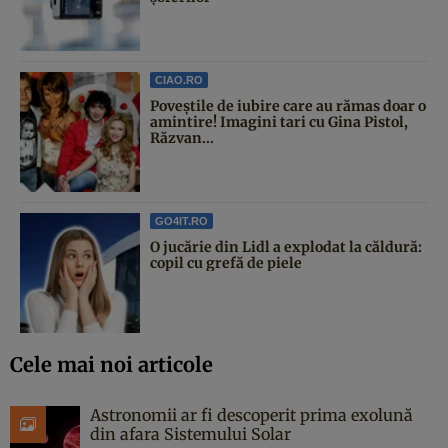
CIAO.RO
Poveştile de iubire care au rămas doar o
amintire! Imagini tari cu Gina Pistol,
Răzvan...
GO4IT.RO
O jucărie din Lidl a explodat la căldură:
copil cu grefă de piele
Cele mai noi articole
Astronomii ar fi descoperit prima exolună
din afara Sistemului Solar