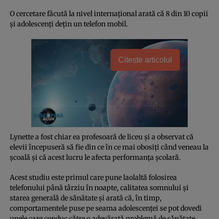
O cercetare făcută la nivel internaţional arată că 8 din 10 copii
şi adolescenţi deţin un telefon mobil.
Citește articolul
Lynette a fost chiar ea profesoară de liceu şi a observat că
elevii începuseră să fie din ce în ce mai obosiţi când veneau la
şcoală şi că acest lucru le afecta performanţa şcolară.
Acest studiu este primul care pune laolaltă folosirea
telefonului până târziu în noapte, calitatea somnului şi
starea generală de sănătate şi arată că, în timp,
comportamentele puse pe seama adolescenţei se pot dovedi
unele care conduc către o adevărată problemă de sănătate,