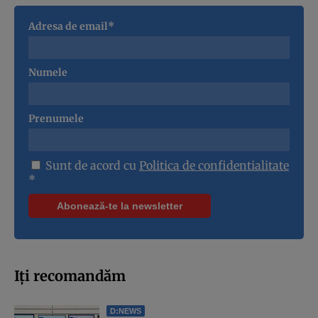
Adresa de email*
Numele
Prenumele
Sunt de acord cu
Politica de confidentialitate
*
Iți recomandăm
D:NEWS