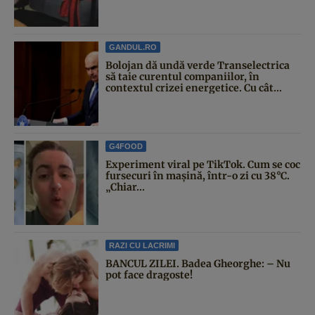
GANDUL.RO
Bolojan dă undă verde Transelectrica
să taie curentul companiilor, în
contextul crizei energetice. Cu cât...
G4FOOD
Experiment viral pe TikTok. Cum se coc
fursecuri în mașină, într-o zi cu 38°C.
„Chiar...
RAZI CU LACRIMI
BANCUL ZILEI. Badea Gheorghe: – Nu
pot face dragoste!