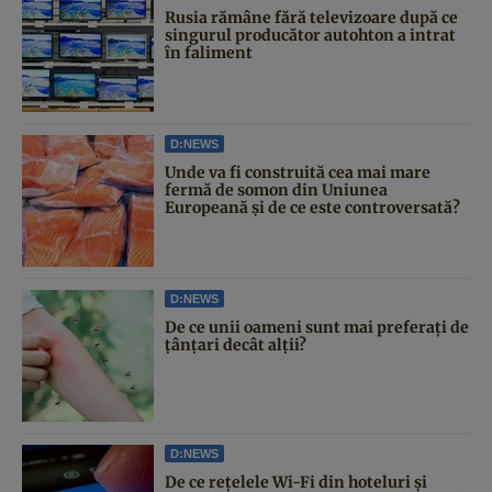
Rusia rămâne fără televizoare după ce
singurul producător autohton a intrat
în faliment
D:NEWS
Unde va fi construită cea mai mare
fermă de somon din Uniunea
Europeană și de ce este controversată?
D:NEWS
De ce unii oameni sunt mai preferați de
țânțari decât alții?
D:NEWS
De ce rețelele Wi-Fi din hoteluri și