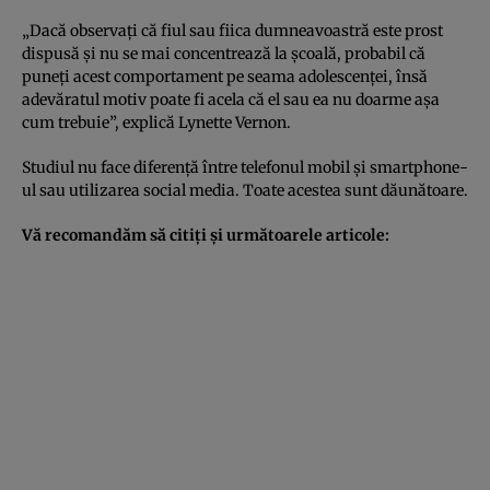
„Dacă observaţi că fiul sau fiica dumneavoastră este prost
dispusă şi nu se mai concentrează la şcoală, probabil că
puneţi acest comportament pe seama adolescenţei, însă
adevăratul motiv poate fi acela că el sau ea nu doarme aşa
cum trebuie”, explică Lynette Vernon.
Studiul nu face diferenţă între telefonul mobil şi smartphone-
ul sau utilizarea social media. Toate acestea sunt dăunătoare.
Vă recomandăm să citiţi şi următoarele articole: