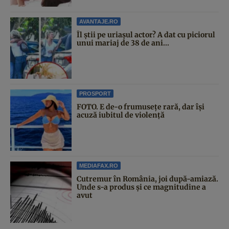
AVANTAJE.RO
Îl știi pe uriașul actor? A dat cu piciorul
unui mariaj de 38 de ani...
PROSPORT
FOTO. E de-o frumusețe rară, dar își
acuză iubitul de violență
MEDIAFAX.RO
Cutremur în România, joi după-amiază.
Unde s-a produs și ce magnitudine a
avut