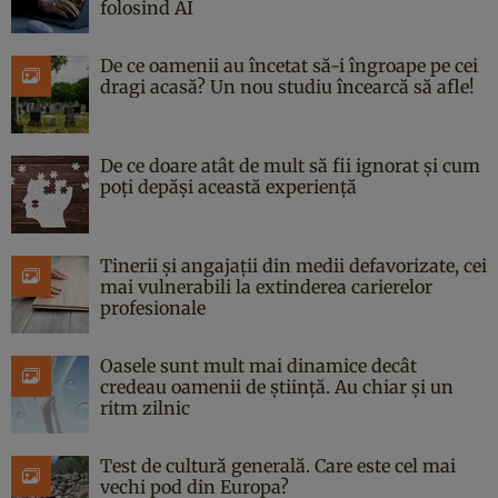
folosind AI
De ce oamenii au încetat să-i îngroape pe cei
dragi acasă? Un nou studiu încearcă să afle!
De ce doare atât de mult să fii ignorat și cum
poți depăși această experiență
Tinerii și angajații din medii defavorizate, cei
mai vulnerabili la extinderea carierelor
profesionale
Oasele sunt mult mai dinamice decât
credeau oamenii de știință. Au chiar și un
ritm zilnic
Test de cultură generală. Care este cel mai
vechi pod din Europa?