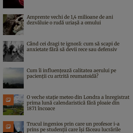
Amprente vechi de 1,4 milioane de ani
dezvăluie o rudă uriașă a omului
Când cei dragi te ignoră: cum să scapi de
anxietate fără să devii rece sau defensiv
Cum îi influențează calitatea aerului pe
pacienții cu artrită reumatoidă?
O veche stație meteo din Londra a înregistrat
prima lună calendaristică fără ploaie din
1871 încoace
Trucul ingenios prin care un profesor i-a
prins pe studenții care își făceau lucrările