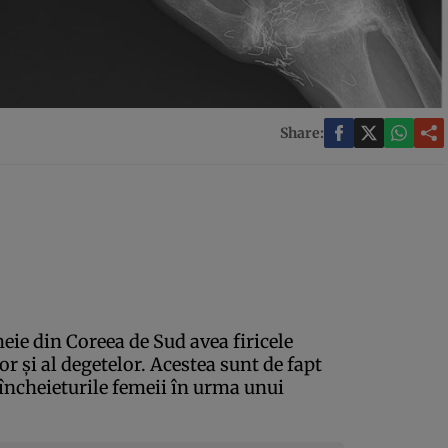
Share:
meie din Coreea de Sud avea firicele
r şi al degetelor. Acestea sunt de fapt
n încheieturile femeii în urma unui