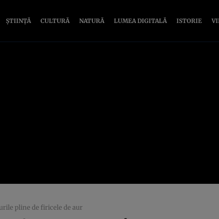
ȘTIINȚĂ
CULTURĂ
NATURĂ
LUMEA DIGITALĂ
ISTORIE
V
rile pline de firicele de aur