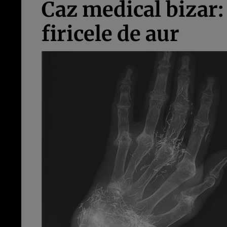
Caz medical bizar: 
firicele de aur