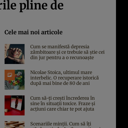
ile pline de
Cele mai noi articole
Cum se manifestă depresia
zâmbitoare și ce trebuie să știe cei
din jur pentru a o recunoaște
Nicolae Stoica, ultimul mare
interbelic. O recuperare istorică
după mai bine de 80 de ani
Cum să-ți crești încrederea în
sine în situații toxice. Fraze și
acțiuni care chiar te pot ajuta
Scenariile minții. Cum să îți