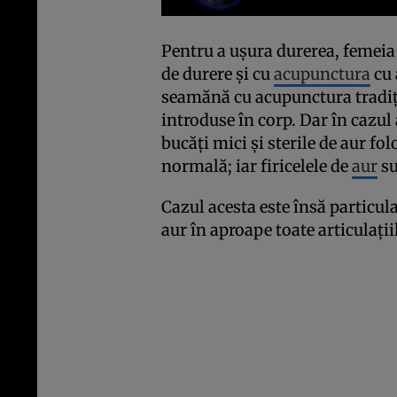
Pentru a uşura durerea, femeia
de durere şi cu
acupunctura
cu 
seamănă cu acupunctura tradiţio
introduse în corp. Dar în cazul
bucăţi mici şi sterile de aur fo
normală; iar firicelele de
aur
su
Cazul acesta este însă particula
aur în aproape toate articulaţi