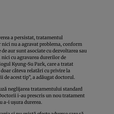
erea a persistat, tratamentul
ar nici nu a agravat problema, conform
le de aur sunt asociate cu dezvoltarea sau
 nici cu agravarea durerilor de
ologul Kyung-Su Park, care a tratat
doar câteva relatări cu privire la
i de acest tip”, a adăugat doctorul.
auză neglijarea tratamentului standard
Doctorii i-au prescris un nou tratament
u a-i uşura durerea.
anja şi nu există efecte adverse care să