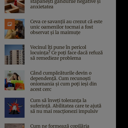
stăpânești gândurile negative și
anxietatea
Ceva ce savanții au crezut că este
unic oamenilor tocmai a fost
observat și la maimuțe
Vecinul îți pune în pericol
locuința? Ce poți face dacă refuză
să remedieze problema
Când cumpărăturile devin o
dependență. Cum recunoști
oniomania și cum poți ieși din
acest cerc
Cum să înveți toleranța la
suferință. Abilitatea care te ajută
să nu mai reacționezi impulsiv
Cum ne formează copilăria