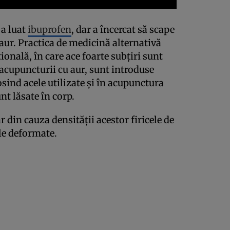
 a luat
ibuprofen
, dar a încercat să scape
aur. Practica de medicină alternativă
nală, în care ace foarte subţiri sunt
 acupuncturii cu aur, sunt introduse
losind acele utilizate şi în acupunctura
nt lăsate în corp.
r din cauza densităţii acestor firicele de
ile deformate.