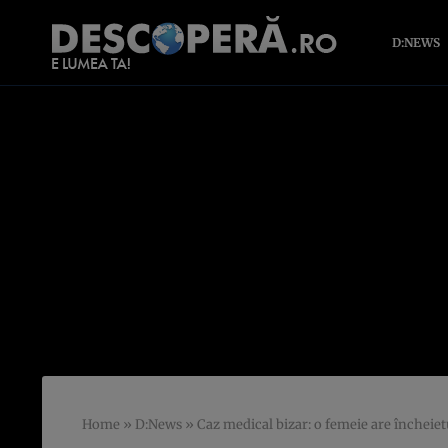
D:NEWS
Home
»
D:News
»
Caz medical bizar: o femeie are încheietu