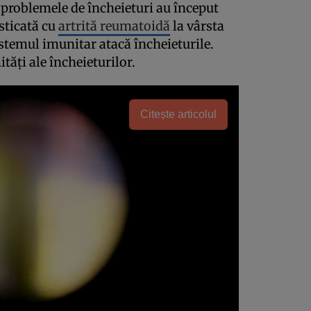
 problemele de încheieturi au început
sticată cu
artrită reumatoidă
la vârsta
sistemul imunitar atacă încheieturile.
tăţi ale încheieturilor.
Citește articolul