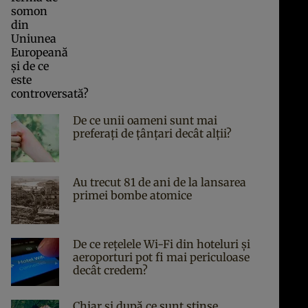
De ce unii oameni sunt mai
preferați de țânțari decât alții?
Au trecut 81 de ani de la lansarea
primei bombe atomice
De ce rețelele Wi-Fi din hoteluri și
aeroporturi pot fi mai periculoase
decât credem?
Chiar și după ce sunt stinse,