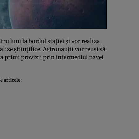
tru luni la bordul staţiei şi vor realiza
ize ştiinţifice. Astronauţii vor reuşi să
va primi provizii prin intermediul navei
e articole: