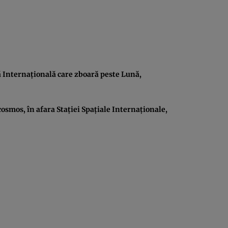
ă Internaţională care zboară peste Lună,
cosmos, în afara Staţiei Spaţiale Internaţionale,