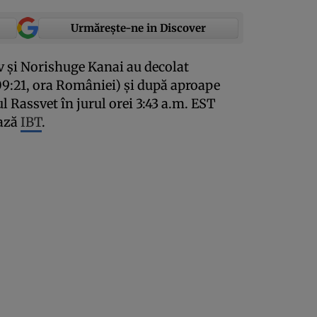
Urmărește-ne in Discover
v şi Norishuge Kanai au decolat
09:21, ora României) şi după aproape
 Rassvet în jurul orei 3:43 a.m. EST
ează
IBT
.