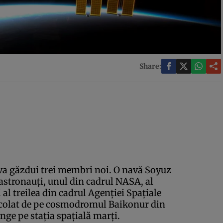
Share:
 va găzdui trei membri noi. O navă Soyuz
i astronauţi, unul din cadrul NASA, al
al treilea din cadrul Agenţiei Spaţiale
ecolat de pe cosmodromul Baikonur din
ge pe staţia spaţială marţi.