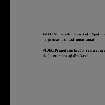
IMAGINI incredibile cu Staţia Spaţial
surprinse de un astronom amator
VIDEO. Primul clip la 360° realizat în 
de doi cosmonauţi din Rusia