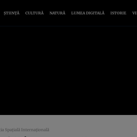
ȘTIINȚĂ
CULTURĂ
NATURĂ
LUMEA DIGITALĂ
ISTORIE
V
ţia Spaţială Internaţională