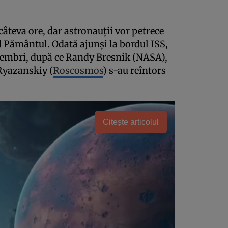
câteva ore, dar astronauţii vor petrece
 Pământul. Odată ajunşi la bordul ISS,
 membri, după ce Randy Bresnik (NASA),
Ryazanskiy (
Roscosmos
) s-au reîntors
Citește articolul