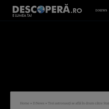
D:NEWS
Home
»
D:News
»
Trei astronauţi se află în drum către Sta