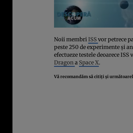
Noii membri
ISS
vor petrece pa
peste 250 de experimente şi anal
efectueze testele deoarece ISS 
Dragon
a
Space X
.
Vă recomandăm să citiţi şi următoarel