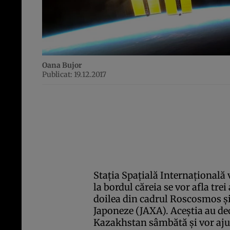
Oana Bujor
Publicat: 19.12.2017
Staţia Spaţială Internaţională
la bordul căreia se vor afla tre
doilea din cadrul Roscosmos şi 
Japoneze (JAXA). Aceştia au d
Kazakhstan sâmbătă şi vor ajun