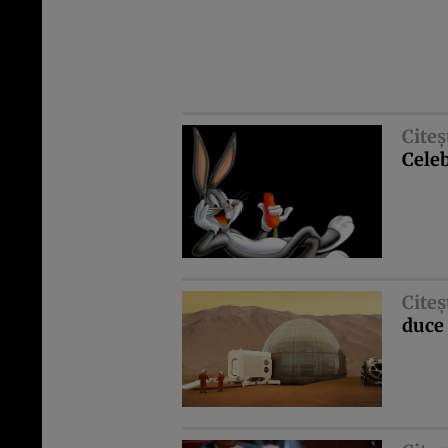
Citeş
Celeb
Citeş
duce