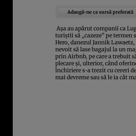
Adaugă-ne ca sursă preferată
Aşa au apărut companii ca Lu
turiştii să „cazeze” pe termen
Hero, danezul Jannik Lawaetz, i
nevoit să lase bagajul la un ma
prin Airbnb, pe care a trebuit s
plecare şi, ulterior, când ofer
închiriere s-a trezit cu cereri d
mai devreme sau să le ia cât mai