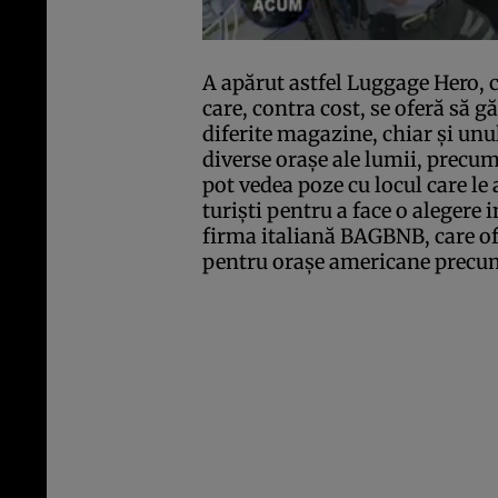
A apărut astfel Luggage Hero, c
care, contra cost, se oferă să g
diferite magazine, chiar şi unul
diverse oraşe ale lumii, precu
pot vedea poze cu locul care le a
turişti pentru a face o alegere
firma italiană BAGBNB, care ofer
pentru oraşe americane precu