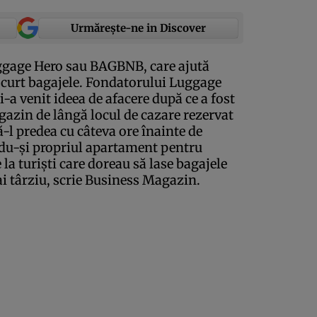
Urmărește-ne in Discover
ggage Hero sau BAGBNB, care ajută
 scurt bagajele. Fondatorului Luggage
-a venit ideea de afacere după ce a fost
gazin de lângă locul de cazare rezervat
ă-l predea cu câteva ore înainte de
indu-şi propriul apartament pentru
e la turişti care doreau să lase bagajele
 târziu, scrie
Business Magazin.