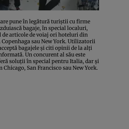
are pune în legătură turiştii cu firme
ăzduiască bagaje, în special localuri,
 de articole de voiaj ori hoteluri din
m Copenhaga sau New York. Utilizatorii
cceptă bagajele şi citi opinii de la alţi
 informată. Un concurent al său este
ă soluţii în special pentru Italia, dar şi
m Chicago, San Francisco sau New York.