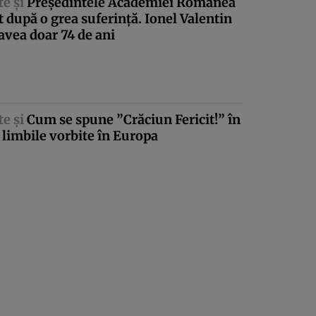
te şi
Preşedintele Academiei Românea
 după o grea suferinţă. Ionel Valentin
avea doar 74 de ani
te şi
Cum se spune ”Crăciun Fericit!” în
 limbile vorbite în Europa