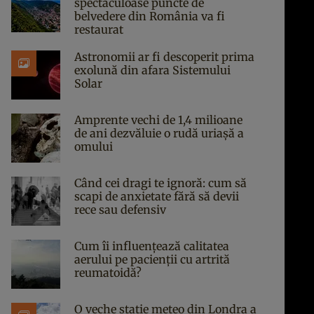
spectaculoase puncte de
belvedere din România va fi
restaurat
Astronomii ar fi descoperit prima
exolună din afara Sistemului
Solar
Amprente vechi de 1,4 milioane
de ani dezvăluie o rudă uriașă a
omului
Când cei dragi te ignoră: cum să
scapi de anxietate fără să devii
rece sau defensiv
Cum îi influențează calitatea
aerului pe pacienții cu artrită
reumatoidă?
O veche stație meteo din Londra a