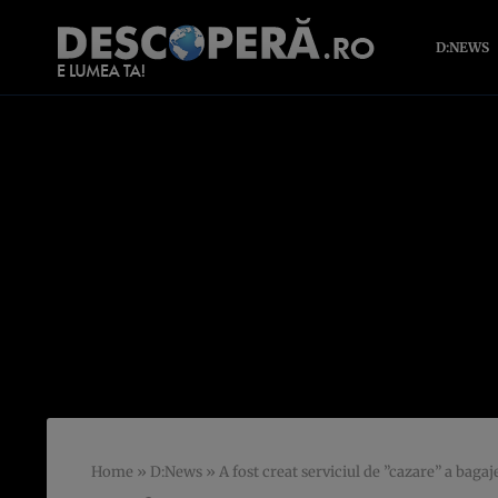
D:NEWS
Home
»
D:News
»
A fost creat serviciul de ”cazare” a baga