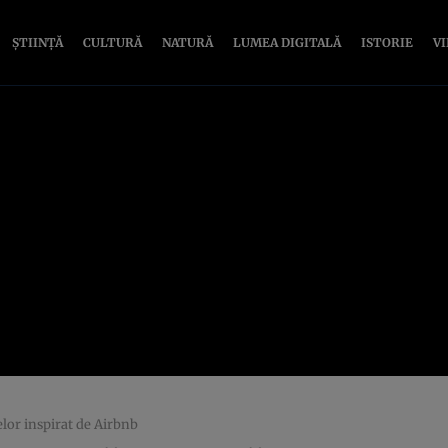
ȘTIINȚĂ
CULTURĂ
NATURĂ
LUMEA DIGITALĂ
ISTORIE
V
jelor inspirat de Airbnb