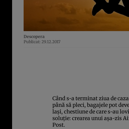
Descopera
Publicat: 29.12.2017
Când s-a terminat ziua de cazar
până să pleci, bagajele pot dev
laşi, chestiune de care s-au lovit
soluţie: crearea unui aşa-zis 
Post.