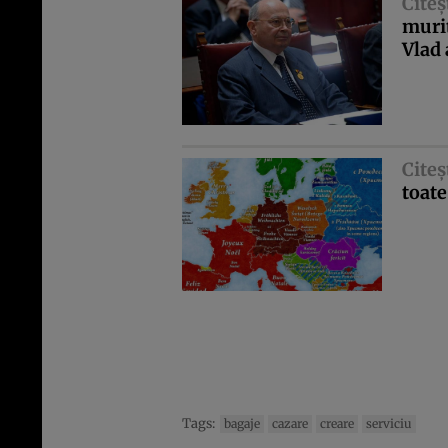
Citeş
murit
Vlad 
Citeş
toate
Tags:
bagaje
cazare
creare
serviciu