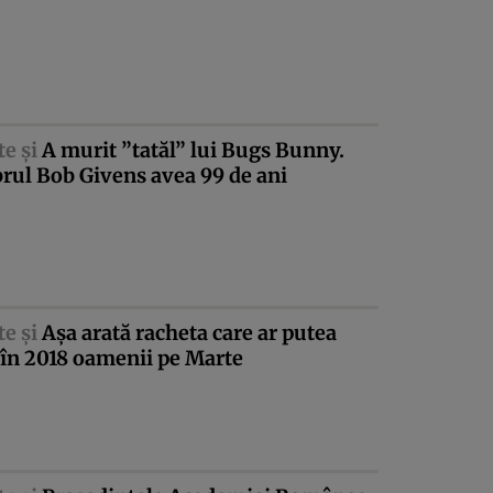
te şi
A murit ”tatăl” lui Bugs Bunny.
rul Bob Givens avea 99 de ani
te şi
Aşa arată racheta care ar putea
 în 2018 oamenii pe Marte