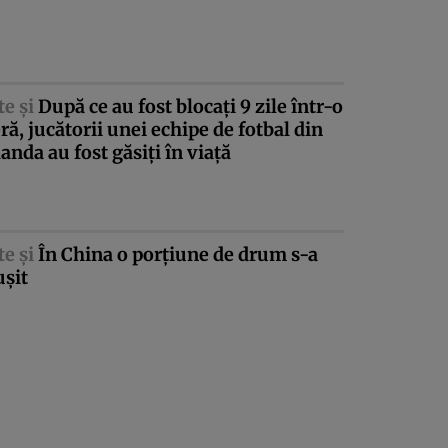
te şi
După ce au fost blocaţi 9 zile într-o
ră, jucătorii unei echipe de fotbal din
anda au fost găsiţi în viaţă
te şi
În China o porţiune de drum s-a
uşit