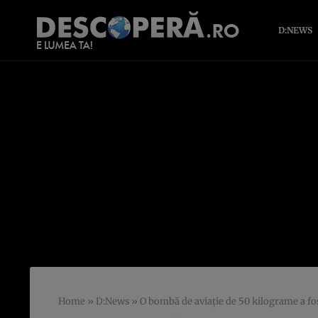
D:NEWS
Home
»
D:News
»
O bombă de aviaţie de 50 kilograme a fos