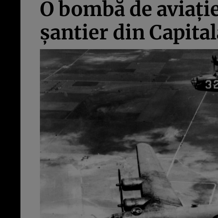
O bombă de aviaţie
şantier din Capital