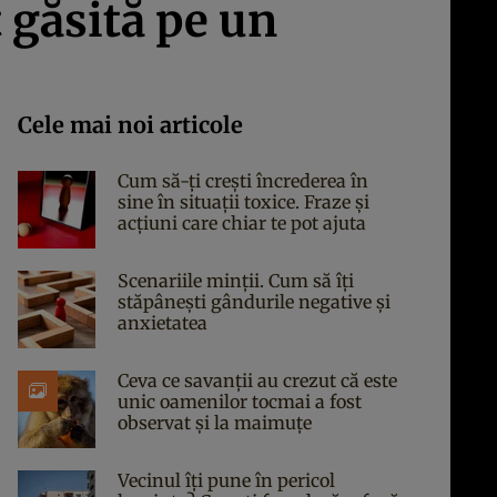
 găsită pe un
Cele mai noi articole
Cum să-ți crești încrederea în
sine în situații toxice. Fraze și
acțiuni care chiar te pot ajuta
Scenariile minții. Cum să îți
stăpânești gândurile negative și
anxietatea
Ceva ce savanții au crezut că este
unic oamenilor tocmai a fost
observat și la maimuțe
Vecinul îți pune în pericol