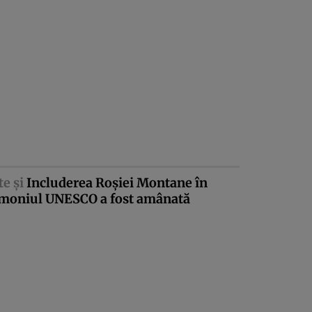
te şi
Includerea Roşiei Montane în
imoniul UNESCO a fost amânată