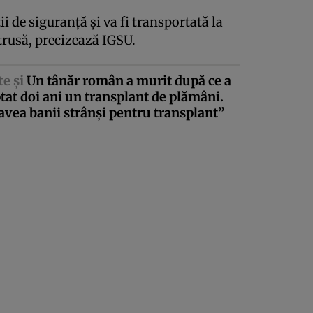
i de siguranţă şi va fi transportată la
trusă, precizează IGSU.
te şi
Un tânăr român a murit după ce a
tat doi ani un transplant de plămâni.
avea banii strânşi pentru transplant”