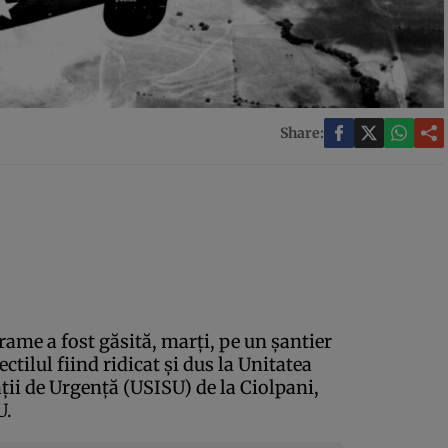
Share:
ame a fost găsită, marţi, pe un şantier
ectilul fiind ridicat şi dus la Unitatea
aţii de Urgenţă (USISU) de la Ciolpani,
U.