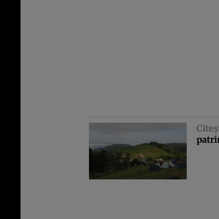
Citeş
patr