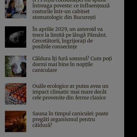
întreaga poveste: ce influențează
costurile într-un cabinet
stomatologic din București
În aprilie 2029, un asteroid va
trece la limită pe lângă Pământ.
Cercetătorii, îngrijorați de
posibile consecințe
Căldura îți fură somnul? Cum poți
dormi mai bine în nopțile
caniculare
Ouăle ecologice ar putea avea un
impact climatic mai mare decât
cele provenite din ferme clasice
Sauna în timpul caniculei: poate
pregăti organismul pentru
căldură?