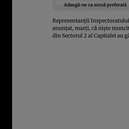
Adaugă-ne ca sursă preferată
Reprezentanţii Inspectoratului
anunţat, marţi, că nişte muncit
din Sectorul 2 al Capitalei au gă