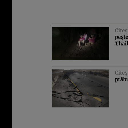
Citeş
peşte
Thail
Citeş
prăb