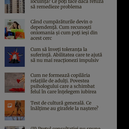
locuința? Ce poți face dacă refuză
să remedieze problema
Când cumpărăturile devin o
dependență. Cum recunoști
oniomania și cum poți ieși din
acest cerc
Cum să înveți toleranța la
suferință. Abilitatea care te ajută
să nu mai reacționezi impulsiv
Cum ne formează copilăria
relațiile de adulți. Povestea
psihologului care a schimbat
felul în care înțelegem iubirea
Test de cultură generală. Ce
înălțime au girafele la naștere?
(P) Prețul consultației nu spune