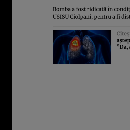
Bomba a fost ridicată în condiţi
USISU Ciolpani, pentru a fi dis
Citeş
aştep
”Da, 