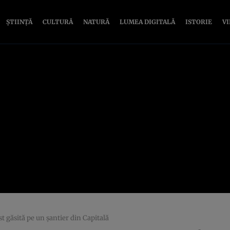
ȘTIINȚĂ
CULTURĂ
NATURĂ
LUMEA DIGITALĂ
ISTORIE
V
t găsită pe un şantier din Capitală